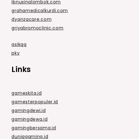
ibnusinalombok.com
grahamedicalkurdi.com
dyanzacare.com
griyabromoclinic.com
asikqq
pkv
Links
gameskita.id
gamesterpopuler.id
gamingdewi.id
gamingdewa.id
gamingbersama.id
duniagaming.id