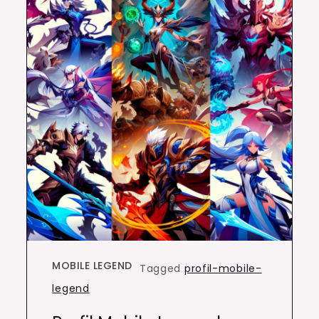
MOBILE LEGEND
Tagged
profil-mobile-
legend