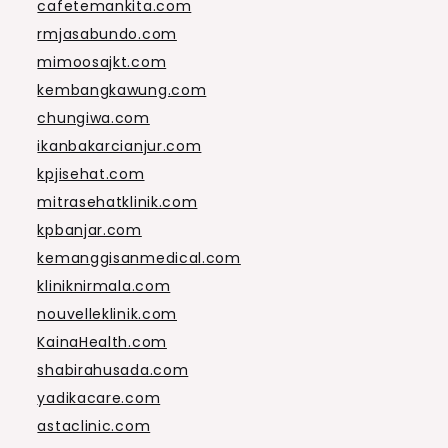
cafetemankita.com
rmjasabundo.com
mimoosajkt.com
kembangkawung.com
chungiwa.com
ikanbakarcianjur.com
kpjisehat.com
mitrasehatklinik.com
kpbanjar.com
kemanggisanmedical.com
kliniknirmala.com
nouvelleklinik.com
KainaHealth.com
shabirahusada.com
yadikacare.com
astaclinic.com