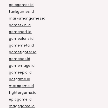
epicgames.id
tankgames.id
marksmangames.id
gameskin.id
gamenerf.id
gameclans.id
gamemeta.id
gamefighter.id
gamebot.id
gamemage.id
gameepic.id
botgame.id
metagame.id
fightergame.id
epicgame.id
magegame.id