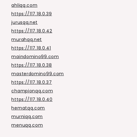
ahliqq.com
https://117.18.0.39
jurusqq.net
https://117.18.0.42
murahqq.net
https://117.18.0.41
maindomino99.com
https://117.18.0.38
masterdomino99.com
https://117.18.0.37
championqq.com
https://117.18.0.40
hematqq.com
murniqq.com
menuqq.com