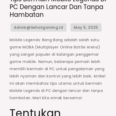
PC Dengan Lancar Dan Tanpa
Hambatan
Mobile Legends: Bang Bang adalah salah satu
game MOBA (Multiplayer Online Battle Arena)
yang sangat populer di kalangan penggemar
game mobile. Namun, beberapa pemain lebih
memilih bermain di PC untuk pengalaman yang
lebih nyaman dan kontrol yang lebih baik. Artikel
ini akan membahas tips utama untuk bermain
Mobile Legends di PC dengan lancar dan tanpa
hambatan. Mari kita simak bersama!
Tentukan