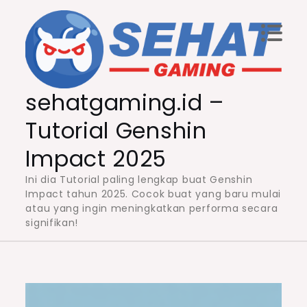
Skip
to
content
sehatgaming.id –
Tutorial Genshin
Impact 2025
Ini dia Tutorial paling lengkap buat Genshin
Impact tahun 2025. Cocok buat yang baru mulai
atau yang ingin meningkatkan performa secara
signifikan!