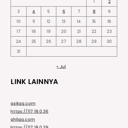
1
2
3
4
5
6
7
8
9
10
11
12
13
14
15
16
17
18
19
20
21
22
23
24
25
26
27
28
29
30
31
« Jul
LINK LAINNYA
asikqq.com
https://117.18.0.36
ahliqq.com
https://117.18.0.39