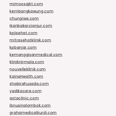
mimoosajkt.com
kembangkawung.com
chungiwa.com
ikanbakarcianjur.com
kpjisehat.com
mitrasehatklinik.com
kpbanjar.com
kemanggisanmedical.com
kliniknirmala.com
nouvelleklinik.com
KainaHealth.com
shabirahusada.com
yadikacare.com
astaclinic.com
ibnusinalombok.com
grahamedicalkurdi.com