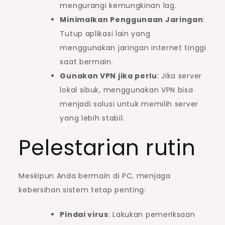
mengurangi kemungkinan lag.
Minimalkan Penggunaan Jaringan
:
Tutup aplikasi lain yang
menggunakan jaringan internet tinggi
saat bermain.
Gunakan VPN jika perlu
: Jika server
lokal sibuk, menggunakan VPN bisa
menjadi solusi untuk memilih server
yang lebih stabil.
Pelestarian rutin
Meskipun Anda bermain di PC, menjaga
kebersihan sistem tetap penting:
Pindai virus
: Lakukan pemeriksaan