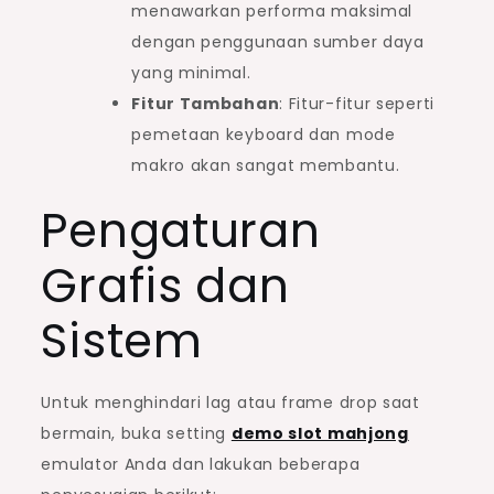
menawarkan performa maksimal
dengan penggunaan sumber daya
yang minimal.
Fitur Tambahan
: Fitur-fitur seperti
pemetaan keyboard dan mode
makro akan sangat membantu.
Pengaturan
Grafis dan
Sistem
Untuk menghindari lag atau frame drop saat
bermain, buka setting
demo slot mahjong
emulator Anda dan lakukan beberapa