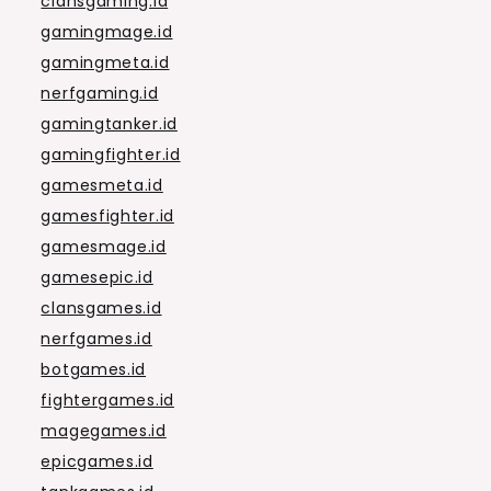
clansgaming.id
gamingmage.id
gamingmeta.id
nerfgaming.id
gamingtanker.id
gamingfighter.id
gamesmeta.id
gamesfighter.id
gamesmage.id
gamesepic.id
clansgames.id
nerfgames.id
botgames.id
fightergames.id
magegames.id
epicgames.id