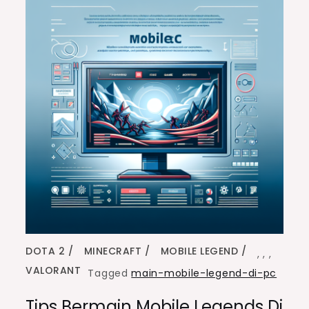
DOTA 2
MINECRAFT
MOBILE LEGEND
,
,
,
VALORANT
Tagged
main-mobile-legend-di-pc
Tips Bermain Mobile Legends Di