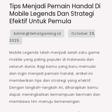
Tips Menjadi Pemain Handal Di
Mobile Legends Dan Strategi
Efektif Untuk Pemula
Mobile Legends telah menjadi salah satu game
mobile yang paling populer di Indonesia dan
seluruh dunia. Bagi kamu yang baru memulai
dan ingin menjadi pemain handal, artikel ini
memberikan tips dan strategi yang efektif.
Dengan langkah-langkah ini, diharapkan kamu
dapat meningkatkan kemampuan bermain dan
membawa tim menuju kemenangan.