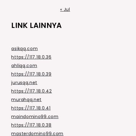
« Jul
LINK LAINNYA
asikqq.com
https://117.18.0.36
ahliqq.com
https://117.18.0.39
jurusqq.net
https://117.18.0.42
murahqq.net
https://117.18.0.41
maindomino99.com
https://117.18.0.38
masterdomino99.com