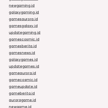
newgaming.id
galaxygaming.id
gamesaurora.id
gamesgalaxy.id
updategaming.id
gamescosmic.id
gamesberita.id
gamesnews.id
galaxygames.id
updategames.id
gameaurora.id
gamecosmic.id
gameupdate.id
gameberita.id
auroragame.id
newgame.id