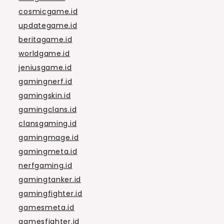
cosmicgame.id
updategame.id
beritagame.id
worldgame.id
jeniusgame.id
gamingnerf.id
gamingskin.id
gamingclans.id
clansgaming.id
gamingmage.id
gamingmeta.id
nerfgaming.id
gamingtanker.id
gamingfighter.id
gamesmeta.id
gamesfighter.id