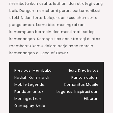
membutuhkan usaha, latihan, dan strategi yang
baik. Dengan memahami peran, berkomunikasi
efektif, dan terus belajar dari kesalahan serta
pengalaman, kamu bisa meningkatkan
kemampuan bermain dan menikmati setiap
kemenangan. Semoga tips dan strategi di atas
membantu kamu dalam perjalanan meraih
kemenangan di Land of Dawn!
Post
Previous:
Membuka
Next:
Kreativitas
Hadiah Karisma di
Pantun dalam
navigation
Mobile Legends:
Komunitas Mobile
Panduan untuk
Legends: Inspirasi dan
Meningkatkan
Hiburan
Gameplay Anda