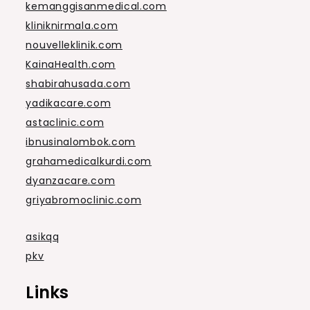
kemanggisanmedical.com
kliniknirmala.com
nouvelleklinik.com
KainaHealth.com
shabirahusada.com
yadikacare.com
astaclinic.com
ibnusinalombok.com
grahamedicalkurdi.com
dyanzacare.com
griyabromoclinic.com
asikqq
pkv
Links