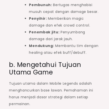
Pembunuh:
Bertugas menghabisi
musuh cepat dengan damage besar.
Penyihir:
Memberikan magic
damage dan efek crowd control.
Penembak jitu:
Penyumbang
damage dari jarak jauh.
Mendukung:
Membantu tim dengan
healing atau efek buff/debuff.
b. Mengetahui Tujuan
Utama Game
Tujuan utama dalam Mobile Legends adalah
menghancurkan base lawan. Pemahaman ini
harus menjadi dasar strategi dalam setiap
permainan.