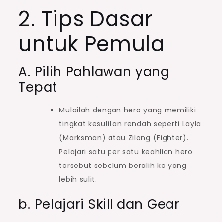
2. Tips Dasar
untuk Pemula
A. Pilih Pahlawan yang
Tepat
Mulailah dengan hero yang memiliki
tingkat kesulitan rendah seperti Layla
(Marksman) atau Zilong (Fighter).
Pelajari satu per satu keahlian hero
tersebut sebelum beralih ke yang
lebih sulit.
b. Pelajari Skill dan Gear