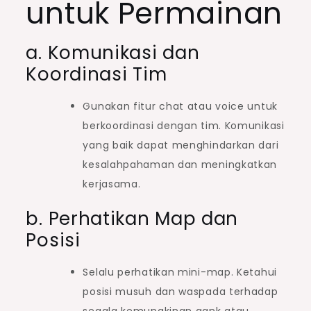
untuk Permainan
a. Komunikasi dan
Koordinasi Tim
Gunakan fitur chat atau voice untuk
berkoordinasi dengan tim. Komunikasi
yang baik dapat menghindarkan dari
kesalahpahaman dan meningkatkan
kerjasama.
b. Perhatikan Map dan
Posisi
Selalu perhatikan mini-map. Ketahui
posisi musuh dan waspada terhadap
segala kemungkinan gank atau