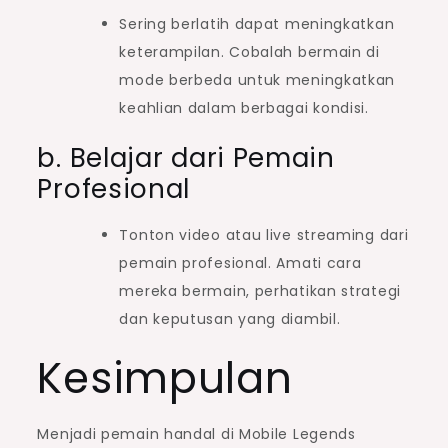
Sering berlatih dapat meningkatkan
keterampilan. Cobalah bermain di
mode berbeda untuk meningkatkan
keahlian dalam berbagai kondisi.
b. Belajar dari Pemain
Profesional
Tonton video atau live streaming dari
pemain profesional. Amati cara
mereka bermain, perhatikan strategi
dan keputusan yang diambil.
Kesimpulan
Menjadi pemain handal di Mobile Legends