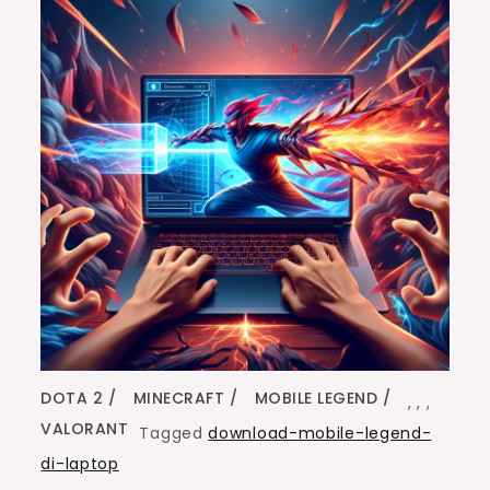
DOTA 2
MINECRAFT
MOBILE LEGEND
,
,
,
VALORANT
Tagged
download-mobile-legend-
di-laptop