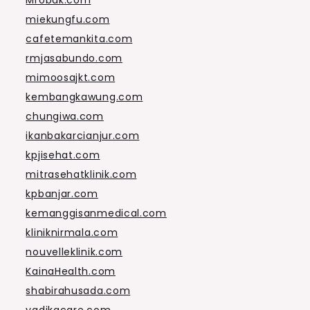
miekungfu.com
cafetemankita.com
rmjasabundo.com
mimoosajkt.com
kembangkawung.com
chungiwa.com
ikanbakarcianjur.com
kpjisehat.com
mitrasehatklinik.com
kpbanjar.com
kemanggisanmedical.com
kliniknirmala.com
nouvelleklinik.com
KainaHealth.com
shabirahusada.com
yadikacare.com