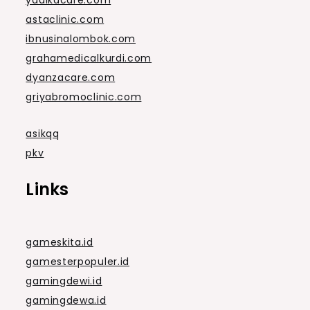
astaclinic.com
ibnusinalombok.com
grahamedicalkurdi.com
dyanzacare.com
griyabromoclinic.com
asikqq
pkv
Links
gameskita.id
gamesterpopuler.id
gamingdewi.id
gamingdewa.id