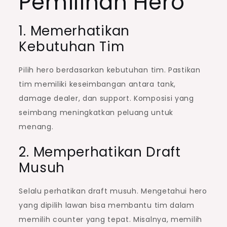
Pemilihan Hero
1. Memerhatikan
Kebutuhan Tim
Pilih hero berdasarkan kebutuhan tim. Pastikan
tim memiliki keseimbangan antara tank,
damage dealer, dan support. Komposisi yang
seimbang meningkatkan peluang untuk
menang.
2. Memperhatikan Draft
Musuh
Selalu perhatikan draft musuh. Mengetahui hero
yang dipilih lawan bisa membantu tim dalam
memilih counter yang tepat. Misalnya, memilih