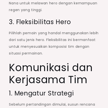
Nana untuk melawan hero dengan kemampuan
regen yang tinggi.
3. Fleksibilitas Hero
Pilihlah pemain yang handal menggunakan lebih
dari satu jenis hero. Fleksibilitas ini bermanfaat
untuk menyesuaikan komposisi tim dengan
situasi permainan.
Komunikasi dan
Kerjasama Tim
1. Mengatur Strategi
Sebelum pertandingan dimulai, susun rencana