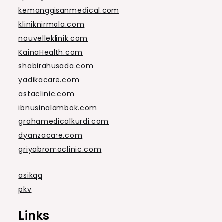
kemanggisanmedical.com
kliniknirmala.com
nouvelleklinik.com
KainaHealth.com
shabirahusada.com
yadikacare.com
astaclinic.com
ibnusinalombok.com
grahamedicalkurdi.com
dyanzacare.com
griyabromoclinic.com
asikqq
pkv
Links