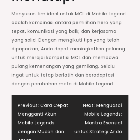
Menyusun tim ideal untuk MCL di Mobile Legend
adalah kombinasi antara pemilihan hero yang
tepat, komunikasi yang baik, dan kerjasama
yang solid. Dengan mengikuti tips yang telah
dipaparkan, Anda dapat meningkatkan peluang
untuk merajai kompetisi MCL dan membawa
pulang kemenangan yang gemilang. Selalu
ingat untuk tetap berlatih dan beradaptasi
dengan perubahan meta di Mobile Legend.
Post
Previous:
Cara Cepat
Next:
Menguasai
Mengganti Akun
Mobile Legends:
navigation
Mobile Legends
Mantra Esensial
dengan Mudah dan
untuk Strategi Anda