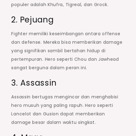
populer adalah Khufra, Tigreal, dan Grock.
2. Pejuang
Fighter memiliki keseimbangan antara offense
dan defense. Mereka bisa memberikan damage
yang signifikan sambil bertahan hidup di
pertempuran. Hero seperti Chou dan Jawhead
sangat berguna dalam peran ini.
3. Assassin
Assassin bertugas mengincar dan menghabisi
hero musuh yang paling rapuh. Hero seperti
Lancelot dan Gusion dapat memberikan
damage besar dalam waktu singkat.