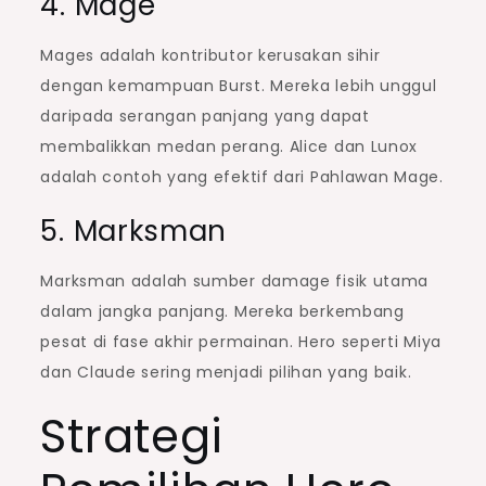
4. Mage
Mages adalah kontributor kerusakan sihir
dengan kemampuan Burst. Mereka lebih unggul
daripada serangan panjang yang dapat
membalikkan medan perang. Alice dan Lunox
adalah contoh yang efektif dari Pahlawan Mage.
5. Marksman
Marksman adalah sumber damage fisik utama
dalam jangka panjang. Mereka berkembang
pesat di fase akhir permainan. Hero seperti Miya
dan Claude sering menjadi pilihan yang baik.
Strategi