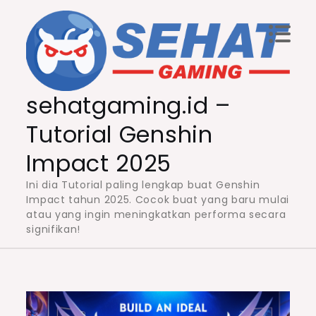
Skip
to
content
sehatgaming.id –
Tutorial Genshin
Impact 2025
Ini dia Tutorial paling lengkap buat Genshin
Impact tahun 2025. Cocok buat yang baru mulai
atau yang ingin meningkatkan performa secara
signifikan!