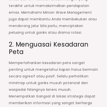
terakhir untuk memaksimalkan pendapatan
emas. Memahami Minion Wave Management
juga dapat membantu Anda membekukan atau
mendorong jalur bila perlu, menciptakan
peluang untuk ganks atau drama rotasi.
2. Menguasai Kesadaran
Peta
Mempertahankan kesadaran peta sangat
penting untuk mengetahui kapan harus bermain
secara agresif atau pasif. Selalu perhatikan
minimap untuk ganks musuh potensial dan
waspadai hilangnya laners musuh.
Menempatkan bangsal di lokasi strategis dapat
memberikan informasi yang sangat berharga