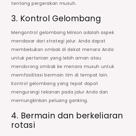
tentang pergerakan musuh.
3. Kontrol Gelombang
Mengontrol gelombang Minion adalah aspek
mendasar dari strategi jalur. Anda dapat
membekukan ombak di dekat menara Anda
untuk pertanian yang lebih aman atau
mendorong ombak ke menara musuh untuk
memfasilitasi bermain tim di tempat lain.
Kontrol gelombang yang tepat dapat
mengurangi tekanan pada jalur Anda dan
memungkinkan peluang ganking.
4. Bermain dan berkeliaran
rotasi