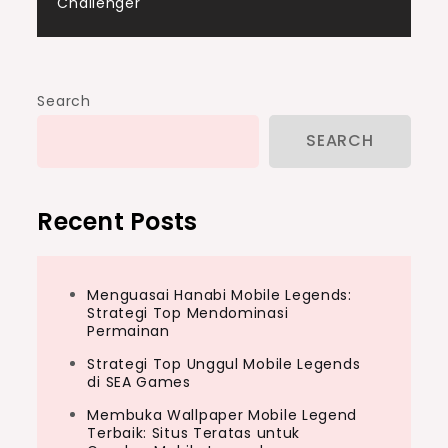
Challenger
Search
SEARCH
Recent Posts
Menguasai Hanabi Mobile Legends:
Strategi Top Mendominasi
Permainan
Strategi Top Unggul Mobile Legends
di SEA Games
Membuka Wallpaper Mobile Legend
Terbaik: Situs Teratas untuk