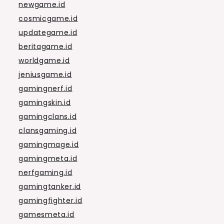
newgame.id
cosmicgame.id
updategame.id
beritagame.id
worldgame.id
jeniusgame.id
gamingnerf.id
gamingskin.id
gamingclans.id
clansgaming.id
gamingmage.id
gamingmeta.id
nerfgaming.id
gamingtanker.id
gamingfighter.id
gamesmeta.id