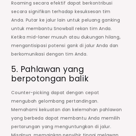
Roaming secara efektif dapat berkontribusi
secara signifikan terhadap kesuksesan tim
Anda. Putar ke jalur lain untuk peluang ganking
untuk membantu Snowball rekan tim Anda.
Ketika mid-laner musuh atau dukungan hilang,
mengantisipasi potensi gank di jalur Anda dan
berkomunikasi dengan tim Anda.
5. Pahlawan yang
berpotongan balik
Counter-picking dapat dengan cepat
mengubah gelombang pertandingan.
Memahami kekuatan dan kelemahan pahlawan
yang berbeda dapat membantu Anda memilih
pertarungan yang menguntungkan di jalur.
Misalnya, memainkan penyihir tinggi melawan