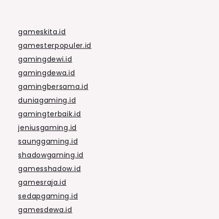
gameskita.id
gamesterpopuler.id
gamingdewi.id
gamingdewa.id
gamingbersama.id
duniagaming.id
gamingterbaik.id
jeniusgaming.id
saunggaming.id
shadowgaming.id
gamesshadow.id
gamesraja.id
sedapgaming.id
gamesdewa.id