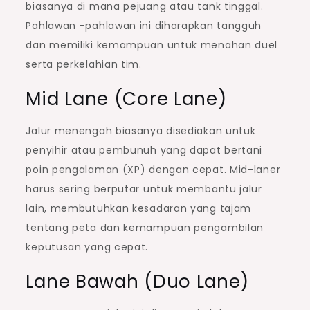
biasanya di mana pejuang atau tank tinggal.
Pahlawan -pahlawan ini diharapkan tangguh
dan memiliki kemampuan untuk menahan duel
serta perkelahian tim.
Mid Lane (Core Lane)
Jalur menengah biasanya disediakan untuk
penyihir atau pembunuh yang dapat bertani
poin pengalaman (XP) dengan cepat. Mid-laner
harus sering berputar untuk membantu jalur
lain, membutuhkan kesadaran yang tajam
tentang peta dan kemampuan pengambilan
keputusan yang cepat.
Lane Bawah (Duo Lane)