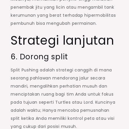
penembak jitu yang licin atau mengambil tank
kerumunan yang berat terhadap hipermobilitas
pembunuh bisa mengubah permainan.
Strategi lanjutan
6. Dorong split
Split Pushing adalah strategi canggih di mana
seorang pahlawan mendorong jalur secara
mandiri, mengalihkan perhatian musuh dan
menciptakan ruang bagi tim Anda untuk fokus
pada tujuan seperti Turtles atau Lord. Kuncinya
adalah waktu; Hanya mencoba pemusnahan
split ketika Anda memiliki kontrol peta atau visi
yang cukup dari posisi musuh.