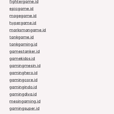
fightergame.id
epicgame.id
magegame.id
hypergame.id
marksmangame.id
tankgame.id
tankgaming.id
gamestanker.id
gamekidos.id
gamingmesin.id
gaminghero.id
gamingcore.id
gamingindo.id
gamingdiva.id
mesingaming.id
gamingsuper.id