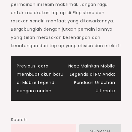
permainan ini lebih maksimal. Jangan ragu
untuk melakukan top up di Elegistore dan
rasakan sendiri manfaat yang ditawarkannya.
Bergabunglah dengan jutaan pemain lainnya
yang telah merasakan kesenangan dan
keuntungan dari top up yang efisien dan efektif!
Post
Previous:
cara
Next:
Mainkan Mobile
membuat akun baru
Legends di PC Anda:
navigation
di Mobile Legend
Panduan Unduhan
dengan mudah
Ultimate
Search
SEARCH