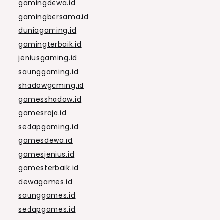
gamingdewa.id
gamingbersama.id
duniagaming.id
gamingterbaik.id
jeniusgaming.id
saunggaming.id
shadowgaming.id
gamesshadow.id
gamesraja.id
sedapgaming.id
gamesdewa.id
gamesjenius.id
gamesterbaik.id
dewagames.id
saunggames.id
sedapgames.id