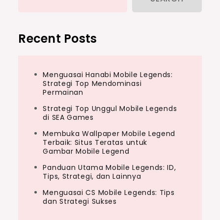
Recent Posts
Menguasai Hanabi Mobile Legends:
Strategi Top Mendominasi
Permainan
Strategi Top Unggul Mobile Legends
di SEA Games
Membuka Wallpaper Mobile Legend
Terbaik: Situs Teratas untuk
Gambar Mobile Legend
Panduan Utama Mobile Legends: ID,
Tips, Strategi, dan Lainnya
Menguasai CS Mobile Legends: Tips
dan Strategi Sukses