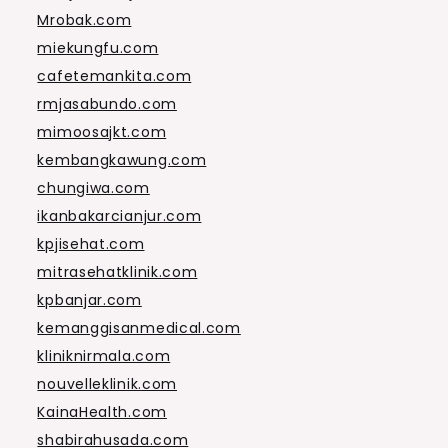
Mrobak.com
miekungfu.com
cafetemankita.com
rmjasabundo.com
mimoosajkt.com
kembangkawung.com
chungiwa.com
ikanbakarcianjur.com
kpjisehat.com
mitrasehatklinik.com
kpbanjar.com
kemanggisanmedical.com
kliniknirmala.com
nouvelleklinik.com
KainaHealth.com
shabirahusada.com