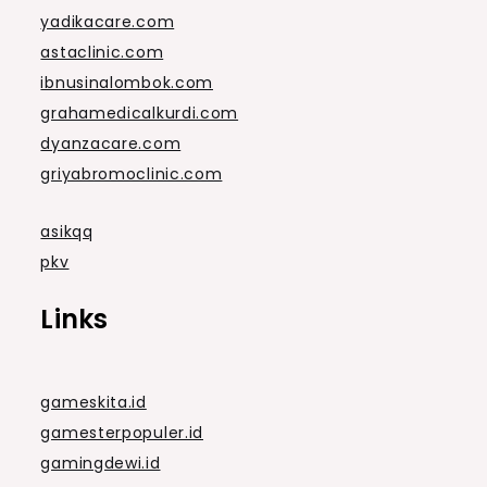
yadikacare.com
astaclinic.com
ibnusinalombok.com
grahamedicalkurdi.com
dyanzacare.com
griyabromoclinic.com
asikqq
pkv
Links
gameskita.id
gamesterpopuler.id
gamingdewi.id