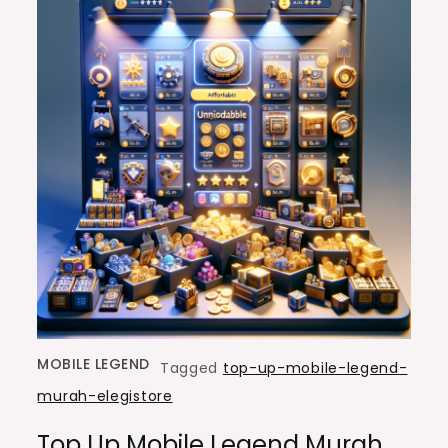
MOBILE LEGEND
Tagged
top-up-mobile-legend-
murah-elegistore
Top Up Mobile Legend Murah