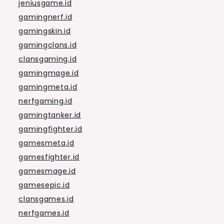
jeniusgame.id
gamingnerf.id
gamingskin.id
gamingclans.id
clansgaming.id
gamingmage.id
gamingmeta.id
nerfgaming.id
gamingtanker.id
gamingfighter.id
gamesmeta.id
gamesfighter.id
gamesmage.id
gamesepic.id
clansgames.id
nerfgames.id