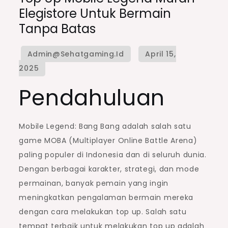
Elegistore Untuk Bermain
Tanpa Batas
Pendahuluan
Mobile Legend: Bang Bang adalah salah satu
game MOBA (Multiplayer Online Battle Arena)
paling populer di Indonesia dan di seluruh dunia.
Dengan berbagai karakter, strategi, dan mode
permainan, banyak pemain yang ingin
meningkatkan pengalaman bermain mereka
dengan cara melakukan top up. Salah satu
tempat terbaik untuk melakukan top up adalah