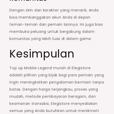
Dengan skin dan karakter yang menarik, Anda
bisa membanggakan akun Anda di depan
teman-teman dan pemain lainnya. Ini juga bisa
membuka peluang untuk bergabung dalam
komunitas yang lebih luas di dalam game.
Kesimpulan
Top up Mobile Legend murah di Elegistore
adalah pilihan yang bijak bagi para pemain yang
ingin meningkatkan pengalaman bermain tanpa
batas. Dengan harga terjangkau, proses yang
mudah, metode pembayaran beragam, dan
keamanan transaksi, Elegistore menyediakan
semua yang Anda butuhkan untuk menikmati