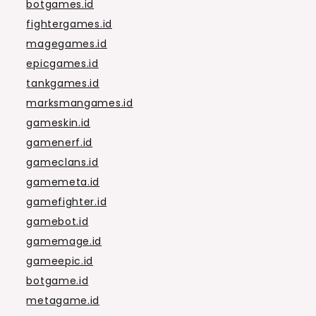
botgames.id
fightergames.id
magegames.id
epicgames.id
tankgames.id
marksmangames.id
gameskin.id
gamenerf.id
gameclans.id
gamemeta.id
gamefighter.id
gamebot.id
gamemage.id
gameepic.id
botgame.id
metagame.id