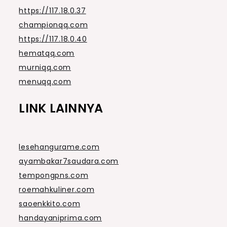
https://117.18.0.37
championqq.com
https://117.18.0.40
hematqq.com
murniqq.com
menuqq.com
LINK LAINNYA
lesehangurame.com
ayambakar7saudara.com
tempongpns.com
roemahkuliner.com
saoenkkito.com
handayaniprima.com