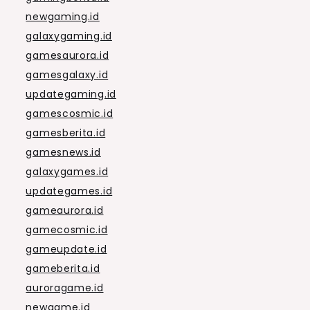
newgaming.id
galaxygaming.id
gamesaurora.id
gamesgalaxy.id
updategaming.id
gamescosmic.id
gamesberita.id
gamesnews.id
galaxygames.id
updategames.id
gameaurora.id
gamecosmic.id
gameupdate.id
gameberita.id
auroragame.id
newgame.id