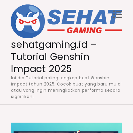
Skip
to
content
sehatgaming.id –
Tutorial Genshin
Impact 2025
Ini dia Tutorial paling lengkap buat Genshin
Impact tahun 2025. Cocok buat yang baru mulai
atau yang ingin meningkatkan performa secara
signifikan!