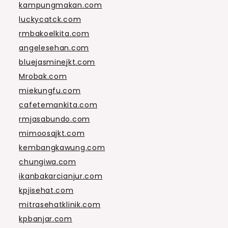
kampungmakan.com
luckycatck.com
rmbakoelkita.com
angelesehan.com
bluejasminejkt.com
Mrobak.com
miekungfu.com
cafetemankita.com
rmjasabundo.com
mimoosajkt.com
kembangkawung.com
chungiwa.com
ikanbakarcianjur.com
kpjisehat.com
mitrasehatklinik.com
kpbanjar.com