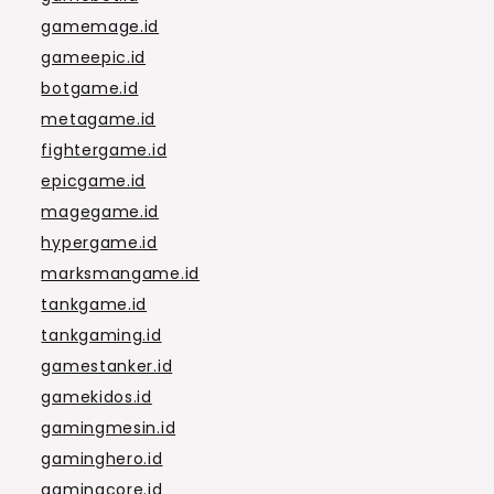
gamemage.id
gameepic.id
botgame.id
metagame.id
fightergame.id
epicgame.id
magegame.id
hypergame.id
marksmangame.id
tankgame.id
tankgaming.id
gamestanker.id
gamekidos.id
gamingmesin.id
gaminghero.id
gamingcore.id