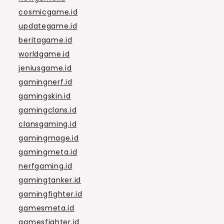
cosmicgame.id
updategame.id
beritagame.id
worldgame.id
jeniusgame.id
gamingnerf.id
gamingskin.id
gamingclans.id
clansgaming.id
gamingmage.id
gamingmeta.id
nerfgaming.id
gamingtanker.id
gamingfighter.id
gamesmeta.id
gamesfighter.id