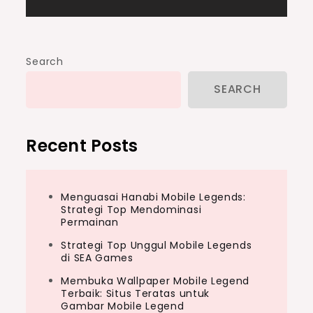
Search
SEARCH
Recent Posts
Menguasai Hanabi Mobile Legends:
Strategi Top Mendominasi
Permainan
Strategi Top Unggul Mobile Legends
di SEA Games
Membuka Wallpaper Mobile Legend
Terbaik: Situs Teratas untuk
Gambar Mobile Legend