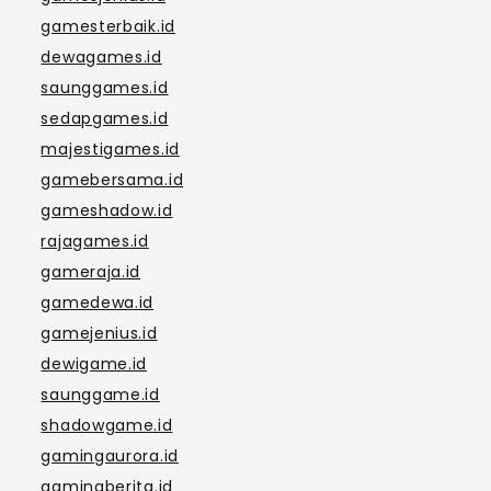
gamesterbaik.id
dewagames.id
saunggames.id
sedapgames.id
majestigames.id
gamebersama.id
gameshadow.id
rajagames.id
gameraja.id
gamedewa.id
gamejenius.id
dewigame.id
saunggame.id
shadowgame.id
gamingaurora.id
gamingberita.id