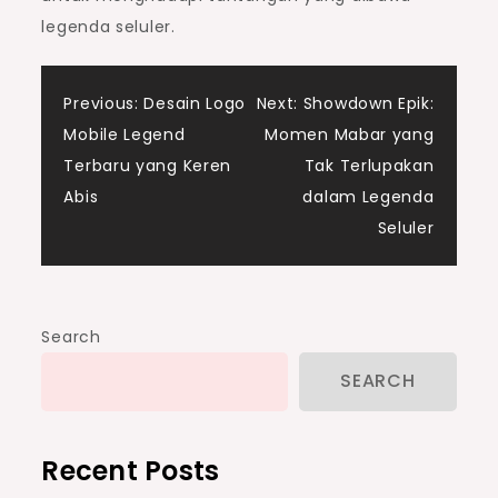
legenda seluler.
Post
Previous:
Desain Logo
Next:
Showdown Epik:
Mobile Legend
Momen Mabar yang
navigation
Terbaru yang Keren
Tak Terlupakan
Abis
dalam Legenda
Seluler
Search
SEARCH
Recent Posts