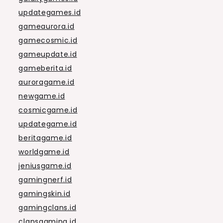
updategames.id
gameaurora.id
gamecosmic.id
gameupdate.id
gameberita.id
auroragame.id
newgame.id
cosmicgame.id
updategame.id
beritagame.id
worldgame.id
jeniusgame.id
gamingnerf.id
gamingskin.id
gamingclans.id
clansgaming.id