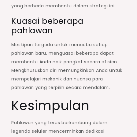
yang berbeda membantu dalam strategi ini.
Kuasai beberapa
pahlawan
Meskipun tergoda untuk mencoba setiap
pahlawan baru, menguasai beberapa dapat
membantu Anda naik pangkat secara efisien.
Mengkhususkan diri memungkinkan Anda untuk
mempelajari mekanik dan nuansa para
pahlawan yang terpilih secara mendalam.
Kesimpulan
Pahlawan yang terus berkembang dalam
legenda seluler mencerminkan dedikasi