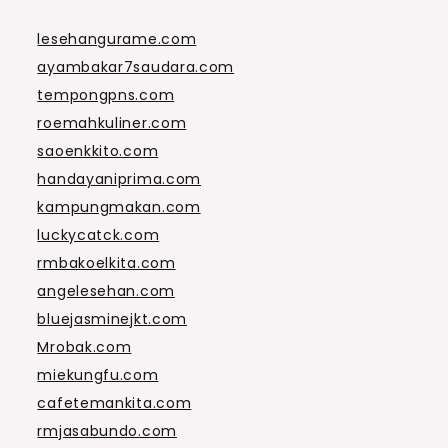
lesehangurame.com
ayambakar7saudara.com
tempongpns.com
roemahkuliner.com
saoenkkito.com
handayaniprima.com
kampungmakan.com
luckycatck.com
rmbakoelkita.com
angelesehan.com
bluejasminejkt.com
Mrobak.com
miekungfu.com
cafetemankita.com
rmjasabundo.com