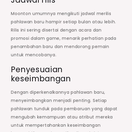
Moonton umumnya mengikuti jadwal merilis
pahlawan baru hampir setiap bulan atau lebih.
Rilis ini sering disertai dengan acara dan
promosi dalam game, menarik perhatian pada
penambahan baru dan mendorong pemain
untuk mencobanya.
Penyesuaian
keseimbangan
Dengan diperkenalkannya pahlawan baru,
menyeimbangkan menjadi penting. Setiap
pahlawan tunduk pada pembaruan yang dapat
mengubah kemampuan atau atribut mereka
untuk mempertahankan keseimbangan