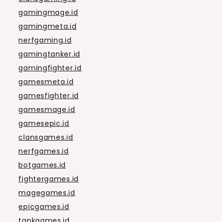
gamingmage.id
gamingmeta.id
nerfgaming.id
gamingtanker.id
gamingfighter.id
gamesmeta.id
gamesfighter.id
gamesmage.id
gamesepic.id
clansgames.id
nerfgames.id
botgames.id
fightergames.id
magegames.id
epicgames.id
tankgames.id