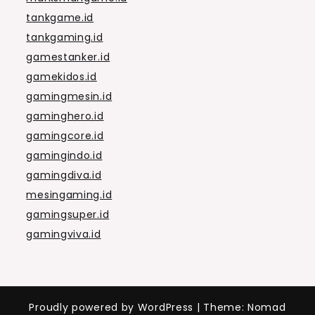
tankgame.id
tankgaming.id
gamestanker.id
gamekidos.id
gamingmesin.id
gaminghero.id
gamingcore.id
gamingindo.id
gamingdiva.id
mesingaming.id
gamingsuper.id
gamingviva.id
Proudly powered by WordPress
|
Theme: Nomad