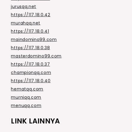
jurusqq.net
https://117.18.0.42
murahqq.net
https://117.18.0.41
maindomino99.com
https://117.18.0.38
masterdomino99.com
https://117.18.0.37
championqq.com
https://117.18.0.40
hematqq.com
murniqq.com
menuqq.com
LINK LAINNYA