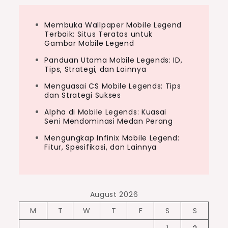
Membuka Wallpaper Mobile Legend
Terbaik: Situs Teratas untuk
Gambar Mobile Legend
Panduan Utama Mobile Legends: ID,
Tips, Strategi, dan Lainnya
Menguasai CS Mobile Legends: Tips
dan Strategi Sukses
Alpha di Mobile Legends: Kuasai
Seni Mendominasi Medan Perang
Mengungkap Infinix Mobile Legend:
Fitur, Spesifikasi, dan Lainnya
August 2026
M
T
W
T
F
S
S