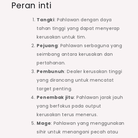
Peran inti
Tangki
: Pahlawan dengan daya
tahan tinggi yang dapat menyerap
kerusakan untuk tim.
Pejuang
: Pahlawan serbaguna yang
seimbang antara kerusakan dan
pertahanan.
Pembunuh
: Dealer kerusakan tinggi
yang dirancang untuk mencatat
target penting.
Penembak jitu
: Pahlawan jarak jauh
yang berfokus pada output
kerusakan terus menerus.
Mage
: Pahlawan yang menggunakan
sihir untuk menangani pecah atau