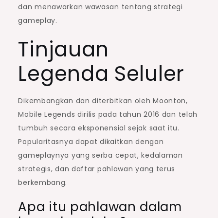
dan menawarkan wawasan tentang strategi
gameplay.
Tinjauan
Legenda Seluler
Dikembangkan dan diterbitkan oleh Moonton,
Mobile Legends dirilis pada tahun 2016 dan telah
tumbuh secara eksponensial sejak saat itu.
Popularitasnya dapat dikaitkan dengan
gameplaynya yang serba cepat, kedalaman
strategis, dan daftar pahlawan yang terus
berkembang.
Apa itu pahlawan dalam