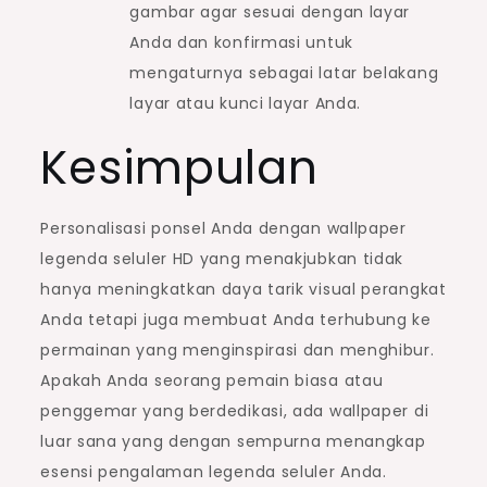
gambar agar sesuai dengan layar
Anda dan konfirmasi untuk
mengaturnya sebagai latar belakang
layar atau kunci layar Anda.
Kesimpulan
Personalisasi ponsel Anda dengan wallpaper
legenda seluler HD yang menakjubkan tidak
hanya meningkatkan daya tarik visual perangkat
Anda tetapi juga membuat Anda terhubung ke
permainan yang menginspirasi dan menghibur.
Apakah Anda seorang pemain biasa atau
penggemar yang berdedikasi, ada wallpaper di
luar sana yang dengan sempurna menangkap
esensi pengalaman legenda seluler Anda.