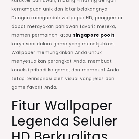
karakter pahlawan, masing -masing dengan
kemampuan unik dan latar belakangnya.
Dengan mengunduh wallpaper HD, penggemar
dapat merayakan pahlawan favorit mereka,
momen permainan, atau
singapore pools
karya seni dalam game yang menakjubkan.
Wallpaper memungkinkan Anda untuk
menyesuaikan perangkat Anda, membuat
koneksi pribadi ke game, dan membuat Anda
tetap terinspirasi oleh visual yang jelas dari
game favorit Anda.
Fitur Wallpaper
Legenda Seluler
HD Berkualitas