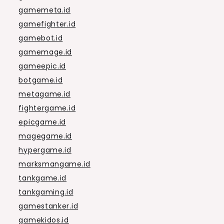
gamemeta.id
gamefighter.id
gamebot.id
gamemage.id
gameepic.id
botgame.id
metagame.id
fightergame.id
epicgame.id
magegame.id
hypergame.id
marksmangame.id
tankgame.id
tankgaming.id
gamestanker.id
gamekidos.id