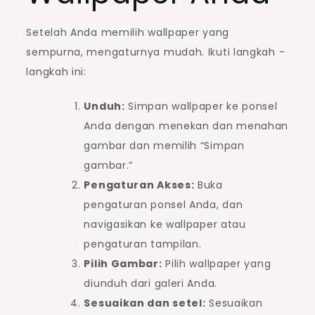
Setelah Anda memilih wallpaper yang
sempurna, mengaturnya mudah. Ikuti langkah -
langkah ini:
Unduh:
Simpan wallpaper ke ponsel
Anda dengan menekan dan menahan
gambar dan memilih “Simpan
gambar.”
Pengaturan Akses:
Buka
pengaturan ponsel Anda, dan
navigasikan ke wallpaper atau
pengaturan tampilan.
Pilih Gambar:
Pilih wallpaper yang
diunduh dari galeri Anda.
Sesuaikan dan setel:
Sesuaikan