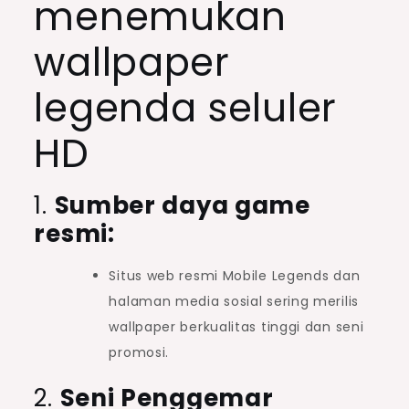
menemukan
wallpaper
legenda seluler
HD
1.
Sumber daya game
resmi:
Situs web resmi Mobile Legends dan
halaman media sosial sering merilis
wallpaper berkualitas tinggi dan seni
promosi.
2.
Seni Penggemar