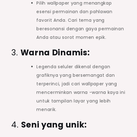
Pilih wallpaper yang menangkap
esensi permainan dan pahlawan
favorit Anda. Cari tema yang
beresonansi dengan gaya permainan
Anda atau sorot momen epik.
3.
Warna Dinamis:
Legenda seluler dikenal dengan
grafiknya yang bersemangat dan
terperinci, jadi cari wallpaper yang
mencerminkan warna -warna kaya ini
untuk tampilan layar yang lebih
menarik.
4.
Seni yang unik: