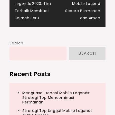
navigation
Legends 2023: Tim
Mobile Legend
Terbaik Membuat
Secara Permanen
Sejarah Baru
dan Aman
Search
SEARCH
Recent Posts
Menguasai Hanabi Mobile Legends:
Strategi Top Mendominasi
Permainan
Strategi Top Unggul Mobile Legends