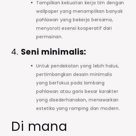
Tampilkan kekuatan kerja tim dengan
wallpaper yang menampilkan banyak
pahlawan yang bekerja bersama,
menyoroti esensi kooperatif dari
permainan.
4.
Seni minimalis:
Untuk pendekatan yang lebih halus,
pertimbangkan desain minimalis
yang berfokus pada lambang
pahlawan atau garis besar karakter
yang disederhanakan, menawarkan
estetika yang ramping dan modern.
Di mana