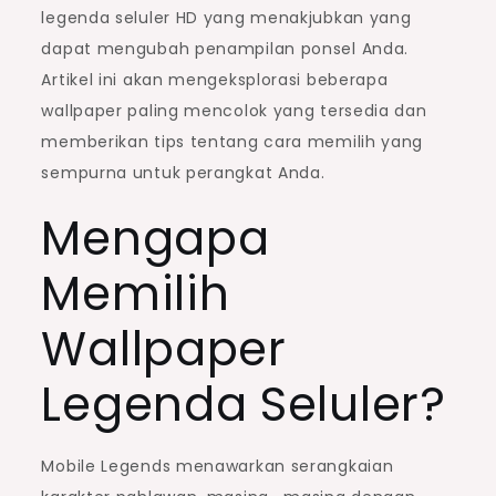
legenda seluler HD yang menakjubkan yang
dapat mengubah penampilan ponsel Anda.
Artikel ini akan mengeksplorasi beberapa
wallpaper paling mencolok yang tersedia dan
memberikan tips tentang cara memilih yang
sempurna untuk perangkat Anda.
Mengapa
Memilih
Wallpaper
Legenda Seluler?
Mobile Legends menawarkan serangkaian