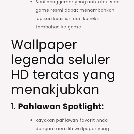
Seni penggemar yang unik atau seni
game resmi dapat menambahkan
lapisan keaslian dan koneksi
tambahan ke game.
Wallpaper
legenda seluler
HD teratas yang
menakjubkan
1.
Pahlawan Spotlight:
Rayakan pahlawan favorit Anda
dengan memilih wallpaper yang