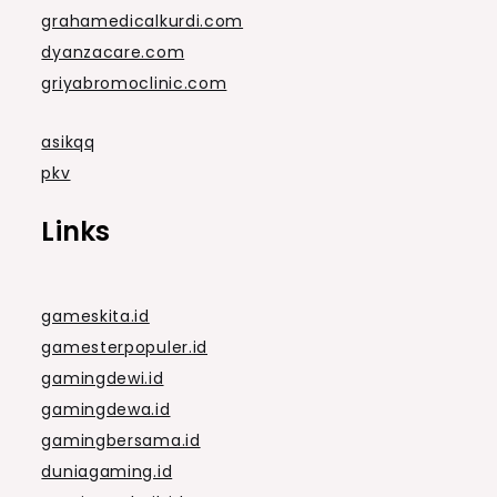
grahamedicalkurdi.com
dyanzacare.com
griyabromoclinic.com
asikqq
pkv
Links
gameskita.id
gamesterpopuler.id
gamingdewi.id
gamingdewa.id
gamingbersama.id
duniagaming.id