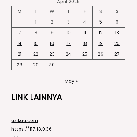
April 2025
M
T
W
T
F
S
S
1
2
3
4
5
6
7
8
9
10
11
12
13
14
15
16
17
18
19
20
21
22
23
24
25
26
27
28
29
30
May »
LINK LAINNYA
asikqq.com
https://117.18.0.36