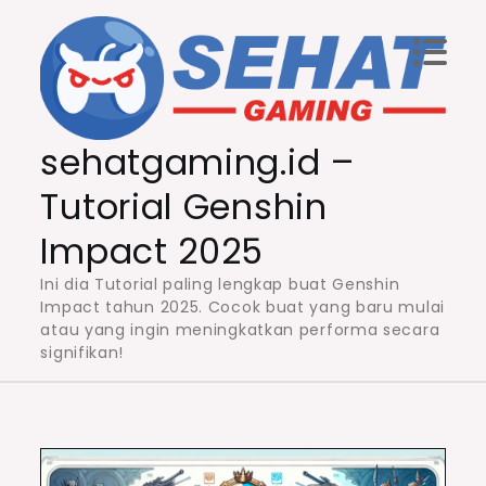
Skip
to
content
sehatgaming.id –
Tutorial Genshin
Impact 2025
Ini dia Tutorial paling lengkap buat Genshin
Impact tahun 2025. Cocok buat yang baru mulai
atau yang ingin meningkatkan performa secara
signifikan!