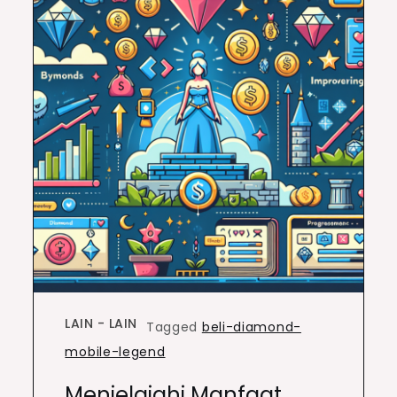
LAIN - LAIN
Tagged
beli-diamond-
mobile-legend
Menjelajahi Manfaat