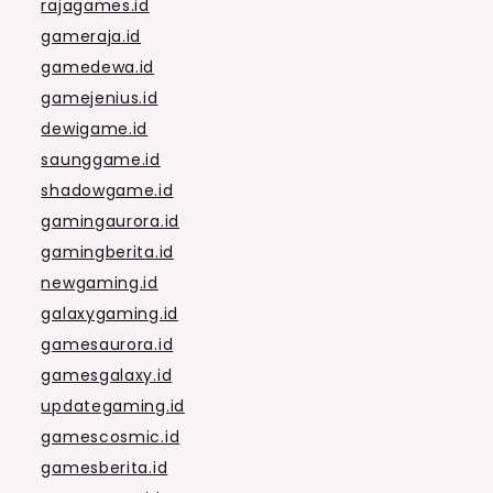
rajagames.id
gameraja.id
gamedewa.id
gamejenius.id
dewigame.id
saunggame.id
shadowgame.id
gamingaurora.id
gamingberita.id
newgaming.id
galaxygaming.id
gamesaurora.id
gamesgalaxy.id
updategaming.id
gamescosmic.id
gamesberita.id