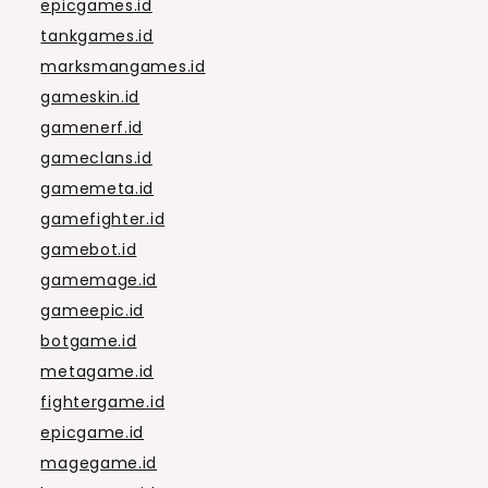
epicgames.id
tankgames.id
marksmangames.id
gameskin.id
gamenerf.id
gameclans.id
gamemeta.id
gamefighter.id
gamebot.id
gamemage.id
gameepic.id
botgame.id
metagame.id
fightergame.id
epicgame.id
magegame.id