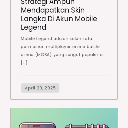
Strategi Ampuh
Mendapatkan Skin
Langka Di Akun Mobile
Legend
Mobile Legend adalah salah satu
permainan multiplayer online battle
arena (MOBA) yang sangat populer di
[…]