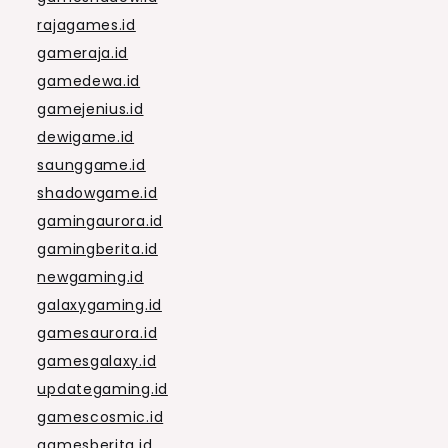
rajagames.id
gameraja.id
gamedewa.id
gamejenius.id
dewigame.id
saunggame.id
shadowgame.id
gamingaurora.id
gamingberita.id
newgaming.id
galaxygaming.id
gamesaurora.id
gamesgalaxy.id
updategaming.id
gamescosmic.id
gamesberita.id