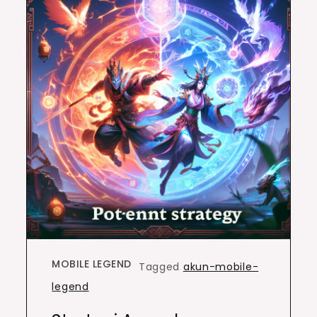
MOBILE LEGEND
Tagged
akun-mobile-
legend