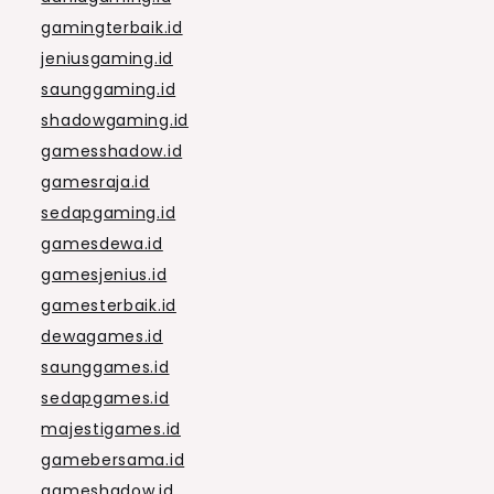
gamingterbaik.id
jeniusgaming.id
saunggaming.id
shadowgaming.id
gamesshadow.id
gamesraja.id
sedapgaming.id
gamesdewa.id
gamesjenius.id
gamesterbaik.id
dewagames.id
saunggames.id
sedapgames.id
majestigames.id
gamebersama.id
gameshadow.id