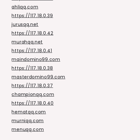
ahliqq.com
https://117.18.0.39
jurusqq.net
https://117.18.0.42
murahqq.net
https://117.18.0.41
maindomino99.com
https://117.18.0.38
masterdomino99.com
https://117.18.0.37
championqq.com
https://117.18.0.40
hematqq.com
murniqq.com
menuqq.com