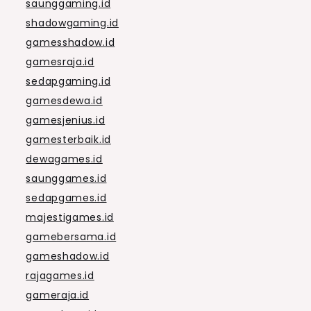
saunggaming.id
shadowgaming.id
gamesshadow.id
gamesraja.id
sedapgaming.id
gamesdewa.id
gamesjenius.id
gamesterbaik.id
dewagames.id
saunggames.id
sedapgames.id
majestigames.id
gamebersama.id
gameshadow.id
rajagames.id
gameraja.id