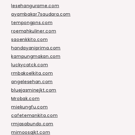
lesehangurame.com
ayambakar7saudara.com
tempongpns.com
roemahkuliner.com
saoenkkito.com
handayaniprima.com
kampungmakan.com
luckycatck.com
rmbakoelkita.com
angelesehan.com
bluejasminejkt.com
Mrobak.com
miekungfu.com
cafetemankita.com
rmjasabundo.com
mimoosajkt.com