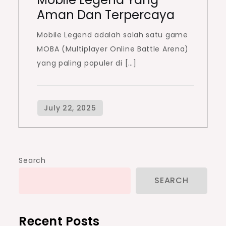
Aman Dan Terpercaya
Mobile Legend adalah salah satu game
MOBA (Multiplayer Online Battle Arena)
yang paling populer di […]
Search
SEARCH
Recent Posts