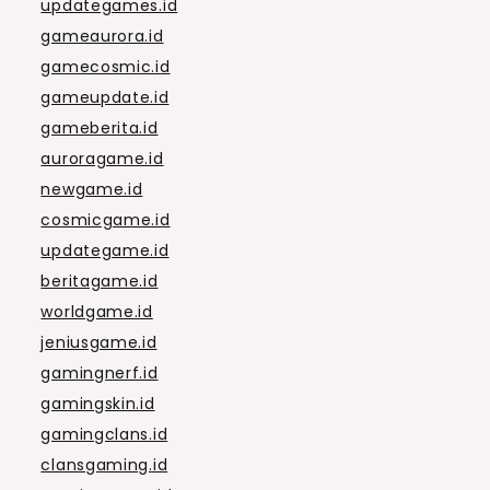
updategames.id
gameaurora.id
gamecosmic.id
gameupdate.id
gameberita.id
auroragame.id
newgame.id
cosmicgame.id
updategame.id
beritagame.id
worldgame.id
jeniusgame.id
gamingnerf.id
gamingskin.id
gamingclans.id
clansgaming.id