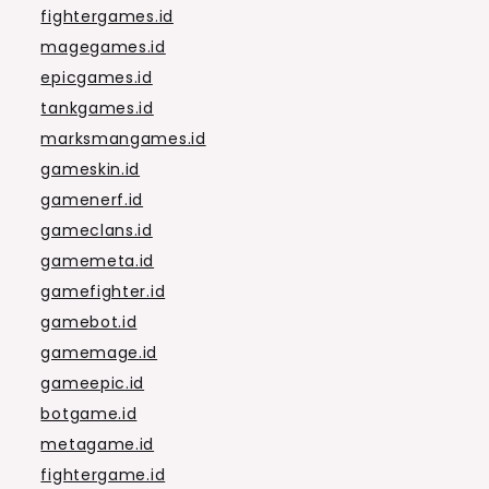
fightergames.id
magegames.id
epicgames.id
tankgames.id
marksmangames.id
gameskin.id
gamenerf.id
gameclans.id
gamemeta.id
gamefighter.id
gamebot.id
gamemage.id
gameepic.id
botgame.id
metagame.id
fightergame.id