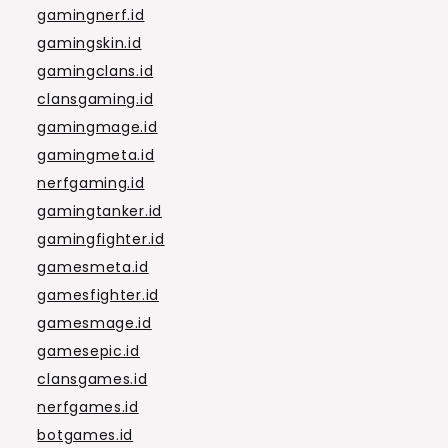
gamingnerf.id
gamingskin.id
gamingclans.id
clansgaming.id
gamingmage.id
gamingmeta.id
nerfgaming.id
gamingtanker.id
gamingfighter.id
gamesmeta.id
gamesfighter.id
gamesmage.id
gamesepic.id
clansgames.id
nerfgames.id
botgames.id