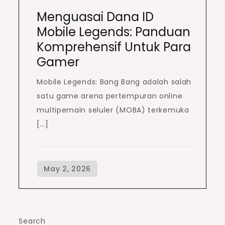
Menguasai Dana ID
Mobile Legends: Panduan
Komprehensif Untuk Para
Gamer
Mobile Legends: Bang Bang adalah salah
satu game arena pertempuran online
multipemain seluler (MOBA) terkemuka
[…]
Search