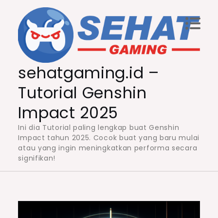
Skip
to
content
sehatgaming.id –
Tutorial Genshin
Impact 2025
Ini dia Tutorial paling lengkap buat Genshin
Impact tahun 2025. Cocok buat yang baru mulai
atau yang ingin meningkatkan performa secara
signifikan!