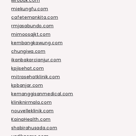
Mrobak.com
miekungfu.com
cafetemankita.com
rmjasabundo.com
mimoosajkt.com
kembangkawung.com
chungiwa.com
ikanbakarcianjur.com
kpjisehat.com
mitrasehatklinik.com
kpbanjar.com
kemanggisanmedical.com
kliniknirmala.com
nouvelleklinik.com
KainaHealth.com
shabirahusada.com