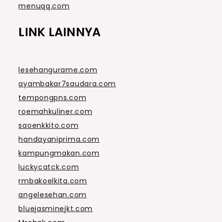
menuqq.com
LINK LAINNYA
lesehangurame.com
ayambakar7saudara.com
tempongpns.com
roemahkuliner.com
saoenkkito.com
handayaniprima.com
kampungmakan.com
luckycatck.com
rmbakoelkita.com
angelesehan.com
bluejasminejkt.com