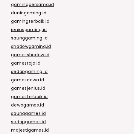
gamingbersama.id
duniagaming.id
gamingterbaik.id
jeniusgaming.id
saunggaming.id
shadowgaming.id
gamesshadow.id
gamesraja.id
sedapgaming.id
gamesdewa.id
gamesjenius.id
gamesterbaik.id
dewagames.id
saunggames.id
sedapgames.id
majestigames.id