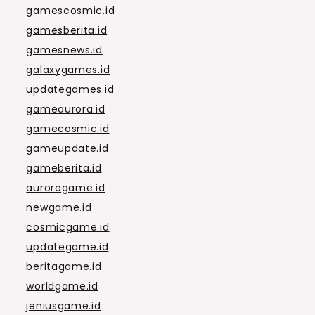
gamescosmic.id
gamesberita.id
gamesnews.id
galaxygames.id
updategames.id
gameaurora.id
gamecosmic.id
gameupdate.id
gameberita.id
auroragame.id
newgame.id
cosmicgame.id
updategame.id
beritagame.id
worldgame.id
jeniusgame.id