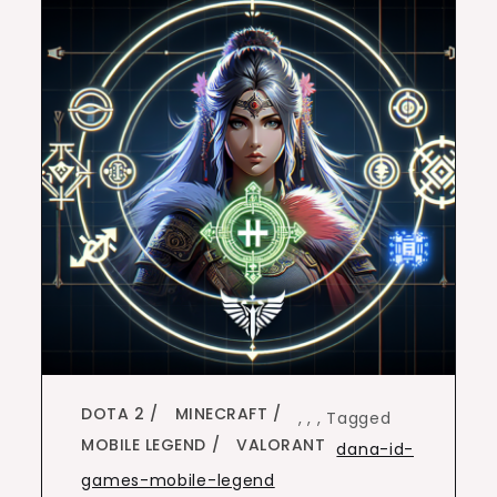
DOTA 2
MINECRAFT
,
,
,
Tagged
MOBILE LEGEND
VALORANT
dana-id-
games-mobile-legend