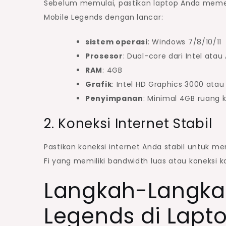
Sebelum memulai, pastikan laptop Anda memen
Mobile Legends dengan lancar:
sistem operasi
: Windows 7/8/10/11
Prosesor
: Dual-core dari Intel at
RAM
: 4GB
Grafik
: Intel HD Graphics 3000 atau
Penyimpanan
: Minimal 4GB ruang 
2. Koneksi Internet Stabil
Pastikan koneksi internet Anda stabil untuk m
Fi yang memiliki bandwidth luas atau koneksi ka
Langkah-Langka
Legends di Lapt