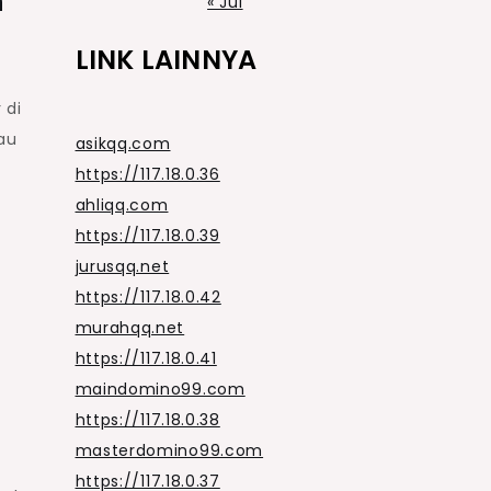
h
« Jul
LINK LAINNYA
 di
au
asikqq.com
n
https://117.18.0.36
ahliqq.com
https://117.18.0.39
jurusqq.net
https://117.18.0.42
murahqq.net
https://117.18.0.41
maindomino99.com
https://117.18.0.38
masterdomino99.com
https://117.18.0.37