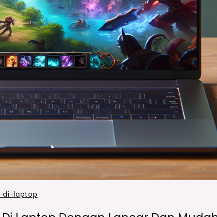
-di-laptop