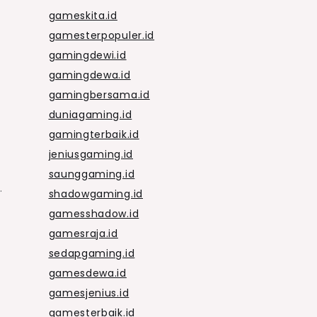
gameskita.id
gamesterpopuler.id
gamingdewi.id
gamingdewa.id
gamingbersama.id
duniagaming.id
gamingterbaik.id
jeniusgaming.id
saunggaming.id
.
shadowgaming.id
gamesshadow.id
gamesraja.id
sedapgaming.id
gamesdewa.id
gamesjenius.id
gamesterbaik.id