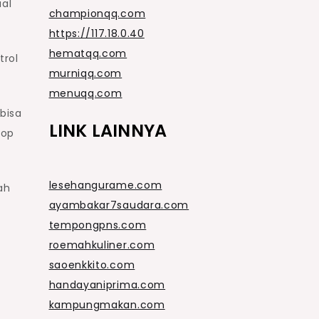
ual
championqq.com
https://117.18.0.40
hematqq.com
rol
murniqq.com
menuqq.com
bisa
LINK LAINNYA
top
lesehangurame.com
ah
ayambakar7saudara.com
tempongpns.com
roemahkuliner.com
saoenkkito.com
handayaniprima.com
kampungmakan.com