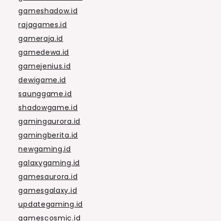
gameshadow.id
rajagames.id
gameraja.id
gamedewa.id
gamejenius.id
dewigame.id
saunggame.id
shadowgame.id
gamingaurora.id
gamingberita.id
newgaming.id
galaxygaming.id
gamesaurora.id
gamesgalaxy.id
updategaming.id
gamescosmic.id