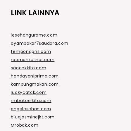
LINK LAINNYA
lesehangurame.com
ayambakar7saudara.com
tempongpns.com
roemahkuliner.com
saoenkkito.com
handayaniprima.com
kampungmakan.com
luckycatck.com
rmbakoelkita.com
angelesehan.com
bluejasminejkt.com
Mrobak.com