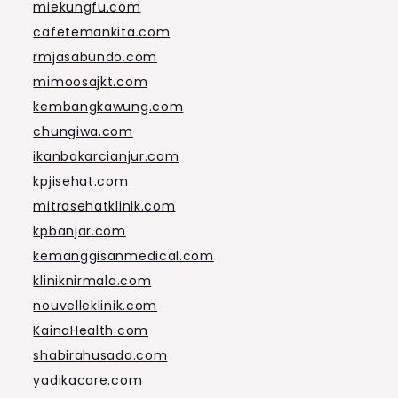
miekungfu.com
cafetemankita.com
rmjasabundo.com
mimoosajkt.com
kembangkawung.com
chungiwa.com
ikanbakarcianjur.com
kpjisehat.com
mitrasehatklinik.com
kpbanjar.com
kemanggisanmedical.com
kliniknirmala.com
nouvelleklinik.com
KainaHealth.com
shabirahusada.com
yadikacare.com