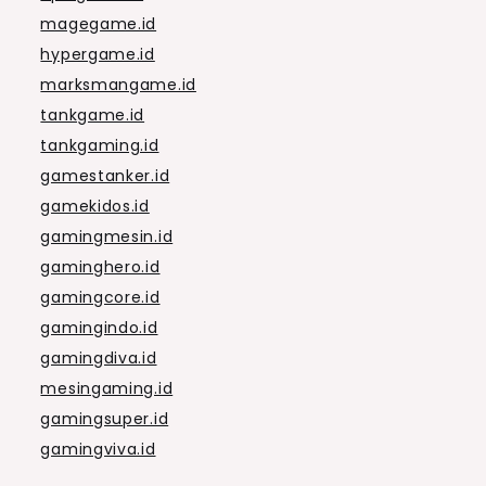
magegame.id
hypergame.id
marksmangame.id
tankgame.id
tankgaming.id
gamestanker.id
gamekidos.id
gamingmesin.id
gaminghero.id
gamingcore.id
gamingindo.id
gamingdiva.id
mesingaming.id
gamingsuper.id
gamingviva.id