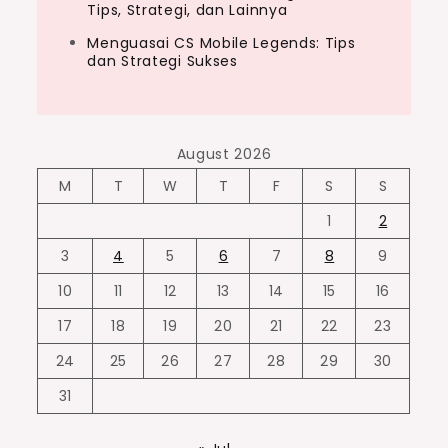
Tips, Strategi, dan Lainnya
Menguasai CS Mobile Legends: Tips
dan Strategi Sukses
August 2026
M
T
W
T
F
S
S
1
2
3
4
5
6
7
8
9
10
11
12
13
14
15
16
17
18
19
20
21
22
23
24
25
26
27
28
29
30
31