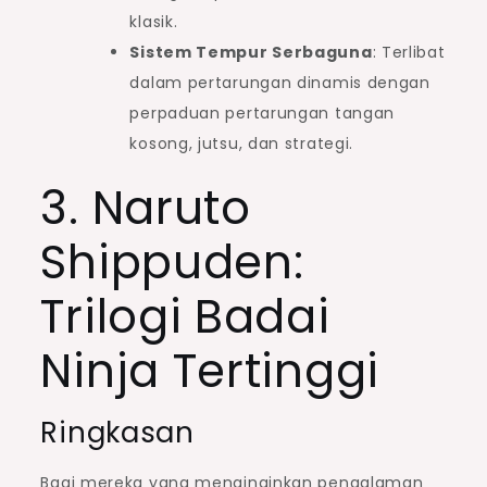
klasik.
Sistem Tempur Serbaguna
: Terlibat
dalam pertarungan dinamis dengan
perpaduan pertarungan tangan
kosong, jutsu, dan strategi.
3. Naruto
Shippuden:
Trilogi Badai
Ninja Tertinggi
Ringkasan
Bagi mereka yang menginginkan pengalaman