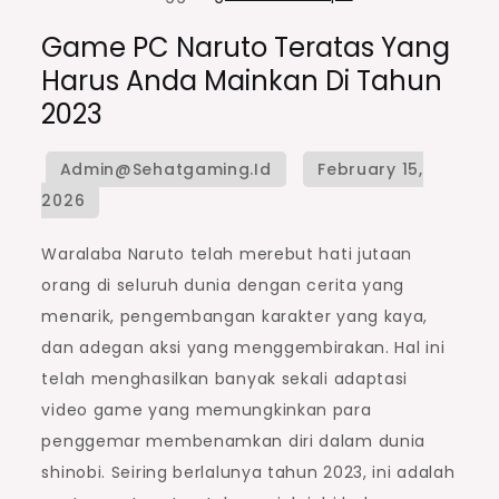
Game PC Naruto Teratas Yang
Harus Anda Mainkan Di Tahun
2023
Waralaba Naruto telah merebut hati jutaan
orang di seluruh dunia dengan cerita yang
menarik, pengembangan karakter yang kaya,
dan adegan aksi yang menggembirakan. Hal ini
telah menghasilkan banyak sekali adaptasi
video game yang memungkinkan para
penggemar membenamkan diri dalam dunia
shinobi. Seiring berlalunya tahun 2023, ini adalah