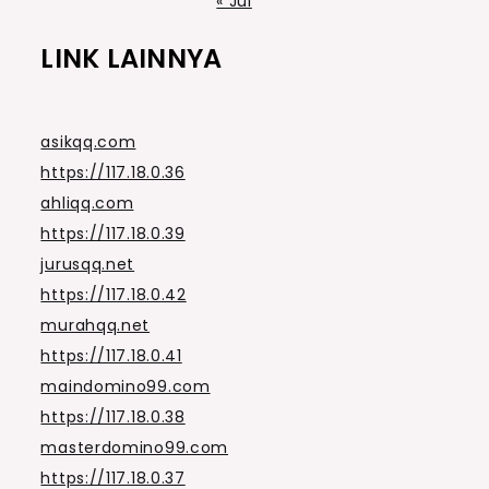
« Jul
LINK LAINNYA
asikqq.com
https://117.18.0.36
ahliqq.com
https://117.18.0.39
jurusqq.net
https://117.18.0.42
murahqq.net
https://117.18.0.41
maindomino99.com
https://117.18.0.38
masterdomino99.com
https://117.18.0.37