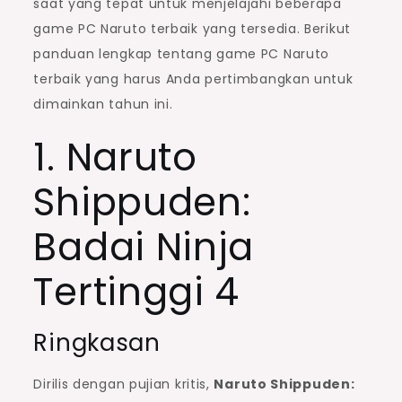
saat yang tepat untuk menjelajahi beberapa
game PC Naruto terbaik yang tersedia. Berikut
panduan lengkap tentang game PC Naruto
terbaik yang harus Anda pertimbangkan untuk
dimainkan tahun ini.
1. Naruto
Shippuden:
Badai Ninja
Tertinggi 4
Ringkasan
Dirilis dengan pujian kritis,
Naruto Shippuden: