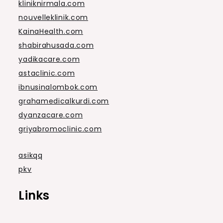
kliniknirmala.com
nouvelleklinik.com
KainaHealth.com
shabirahusada.com
yadikacare.com
astaclinic.com
ibnusinalombok.com
grahamedicalkurdi.com
dyanzacare.com
griyabromoclinic.com
asikqq
pkv
Links