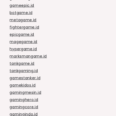
gameepic.id
botgame.id
metagame.id
fightergame.id
epicgame.id
magegame.id
hypergame.id
marksmangame.id
tankgame.id
tankgaming.id
gamestanker.id
gamekidos.id
gamingmesin.id
gaminghero.id
gamingcore.id
gamingindo.id