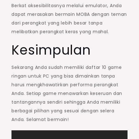
Berkat aksesibilitasnya melalui emulator, Anda
dapat merasakan bermain MOBA dengan teman
dari perangkat yang lebih besar tanpa
melibatkan perangkat keras yang mahal.
Kesimpulan
Sekarang Anda sudah memiliki daftar 10 game
ringan untuk PC yang bisa dimainkan tanpa
harus mengkhawatirkan performa perangkat
Anda. Setiap game menawarkan keseruan dan
tantangannya sendiri sehingga Anda memiliki
berbagai pilihan yang sesuai dengan selera
Anda. Selamat bermain!