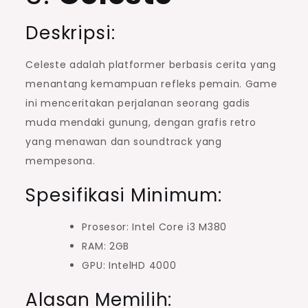
Deskripsi:
Celeste adalah platformer berbasis cerita yang
menantang kemampuan refleks pemain. Game
ini menceritakan perjalanan seorang gadis
muda mendaki gunung, dengan grafis retro
yang menawan dan soundtrack yang
mempesona.
Spesifikasi Minimum:
Prosesor: Intel Core i3 M380
RAM: 2GB
GPU: IntelHD 4000
Alasan Memilih: