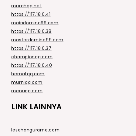
murahqq.net
https://117.18.0.41
maindomino99.com
https://117.18.0.38
masterdomino99.com
https://117.18.0.37
championqq.com
https://117.18.0.40
hematqq.com
murniqq.com
menuqq.com
LINK LAINNYA
lesehangurame.com