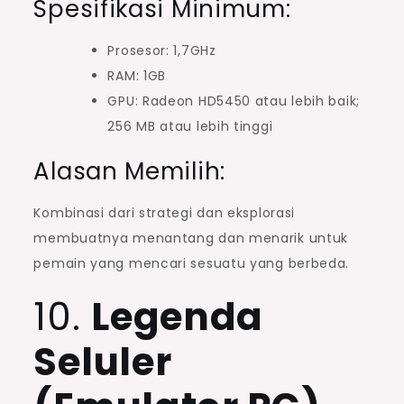
Spesifikasi Minimum:
Prosesor: 1,7GHz
RAM: 1GB
GPU: Radeon HD5450 atau lebih baik;
256 MB atau lebih tinggi
Alasan Memilih:
Kombinasi dari strategi dan eksplorasi
membuatnya menantang dan menarik untuk
pemain yang mencari sesuatu yang berbeda.
10.
Legenda
Seluler