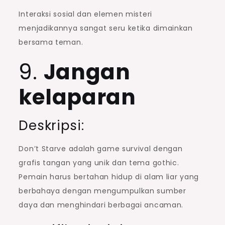
Interaksi sosial dan elemen misteri
menjadikannya sangat seru ketika dimainkan
bersama teman.
9.
Jangan
kelaparan
Deskripsi:
Don’t Starve adalah game survival dengan
grafis tangan yang unik dan tema gothic.
Pemain harus bertahan hidup di alam liar yang
berbahaya dengan mengumpulkan sumber
daya dan menghindari berbagai ancaman.