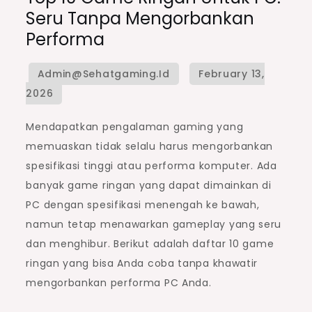
Seru Tanpa Mengorbankan
Performa
Mendapatkan pengalaman gaming yang
memuaskan tidak selalu harus mengorbankan
spesifikasi tinggi atau performa komputer. Ada
banyak game ringan yang dapat dimainkan di
PC dengan spesifikasi menengah ke bawah,
namun tetap menawarkan gameplay yang seru
dan menghibur. Berikut adalah daftar 10 game
ringan yang bisa Anda coba tanpa khawatir
mengorbankan performa PC Anda.