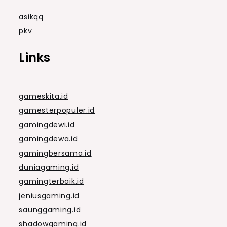
asikqq
pkv
Links
gameskita.id
gamesterpopuler.id
gamingdewi.id
gamingdewa.id
gamingbersama.id
duniagaming.id
gamingterbaik.id
jeniusgaming.id
saunggaming.id
shadowgaming.id