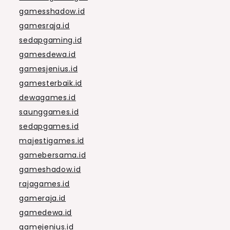
gamesshadow.id
gamesraja.id
sedapgaming.id
gamesdewa.id
gamesjenius.id
gamesterbaik.id
dewagames.id
saunggames.id
sedapgames.id
majestigames.id
gamebersama.id
gameshadow.id
rajagames.id
gameraja.id
gamedewa.id
gamejenius.id