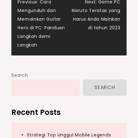
Post
Previous:
Cara
Next:
Game PC
Mengunduh dan
Naruto Teratas yang
navigation
Memainkan Guitar
Harus Anda Mainkan
Hero di PC: Panduan
di tahun 2023
Langkah demi
Langkah
Search
SEARCH
Recent Posts
Strategi Top Unggul Mobile Legends