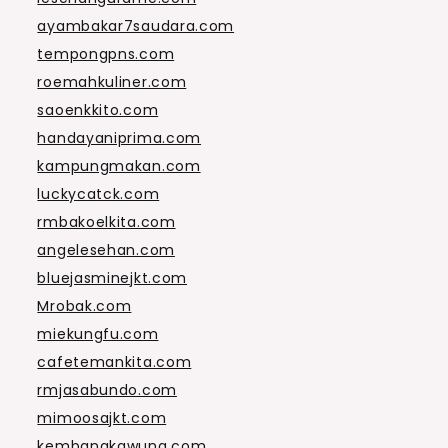
ayambakar7saudara.com
tempongpns.com
roemahkuliner.com
saoenkkito.com
handayaniprima.com
kampungmakan.com
luckycatck.com
rmbakoelkita.com
angelesehan.com
bluejasminejkt.com
Mrobak.com
miekungfu.com
cafetemankita.com
rmjasabundo.com
mimoosajkt.com
kembangkawung.com