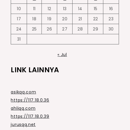
10
11
12
13
14
15
16
17
18
19
20
21
22
23
24
25
26
27
28
29
30
31
« Jul
LINK LAINNYA
asikqq.com
https://117.18.0.36
ahliqq.com
https://117.18.0.39
jurusqq.net