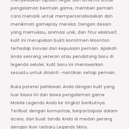
pengalaman bermain game, memberi pemain
cara menarik untuk mempersonalisasikan dan
menikmati gameplay mereka. Dengan desain
yang memukau, animasi unik, dan fitur eksklusif,
kulit ini merupakan bukti komitmen Moonton
terhadap inovasi dan kepuasan pemain. Apakah
Anda seorang veteran atau pendatang baru di
legenda seluler, kulit baru ini menawarkan
sesuatu untuk dinanti -nantikan setiap pemain.
Buka potensi pahlawan Anda dengan kulit yang
luar biasa ini dan bawa pengalaman game
Mobile Legends Anda ke tingkat berikutnya.
Terlibat dengan komunitas, berpartisipasi dalam
acara, dan buat tanda Anda di medan perang
dengan ikon terbaru Legends Skins.