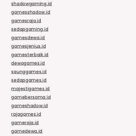
shadowgaming.id
gamesshadow.id
gamesraja.id
sedapgaming.id
gamesdewa.id
gamesjenius.id
gamesterbaik.id
dewagames.id
saunggames.id
sedapgames.id
majestigames.id
gamebersama.id
gameshadow.id
rajagames.id
gameraja.id
gamedewa.id