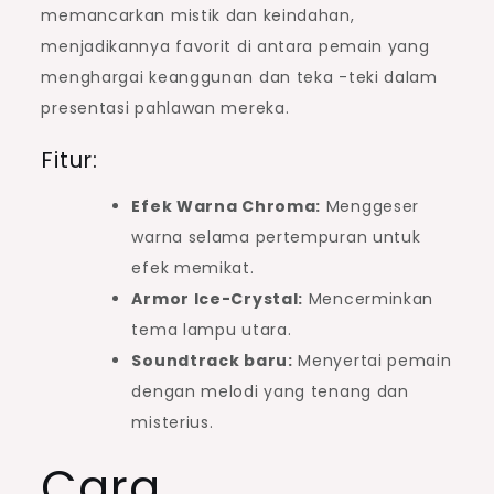
memancarkan mistik dan keindahan,
menjadikannya favorit di antara pemain yang
menghargai keanggunan dan teka -teki dalam
presentasi pahlawan mereka.
Fitur:
Efek Warna Chroma:
Menggeser
warna selama pertempuran untuk
efek memikat.
Armor Ice-Crystal:
Mencerminkan
tema lampu utara.
Soundtrack baru:
Menyertai pemain
dengan melodi yang tenang dan
misterius.
Cara