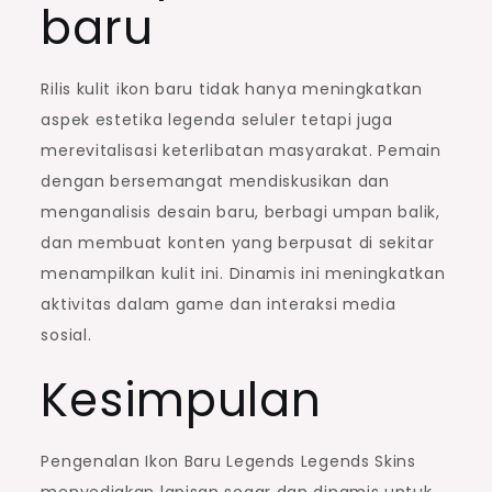
baru
Rilis kulit ikon baru tidak hanya meningkatkan
aspek estetika legenda seluler tetapi juga
merevitalisasi keterlibatan masyarakat. Pemain
dengan bersemangat mendiskusikan dan
menganalisis desain baru, berbagi umpan balik,
dan membuat konten yang berpusat di sekitar
menampilkan kulit ini. Dinamis ini meningkatkan
aktivitas dalam game dan interaksi media
sosial.
Kesimpulan
Pengenalan Ikon Baru Legends Legends Skins
menyediakan lapisan segar dan dinamis untuk