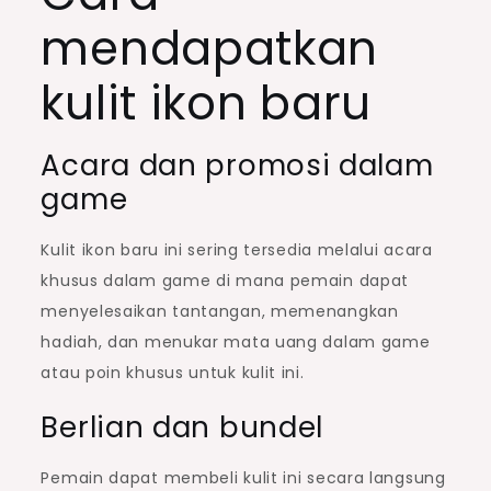
mendapatkan
kulit ikon baru
Acara dan promosi dalam
game
Kulit ikon baru ini sering tersedia melalui acara
khusus dalam game di mana pemain dapat
menyelesaikan tantangan, memenangkan
hadiah, dan menukar mata uang dalam game
atau poin khusus untuk kulit ini.
Berlian dan bundel
Pemain dapat membeli kulit ini secara langsung