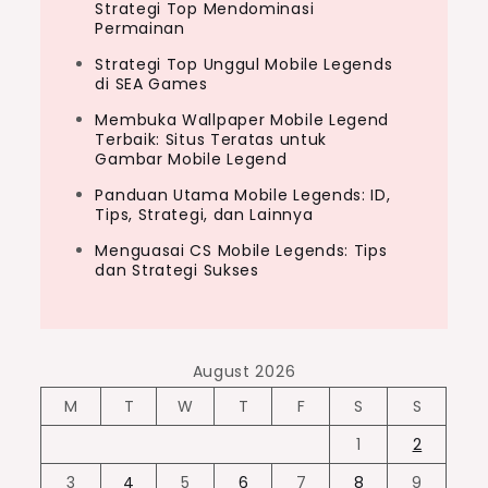
Strategi Top Mendominasi
Permainan
Strategi Top Unggul Mobile Legends
di SEA Games
Membuka Wallpaper Mobile Legend
Terbaik: Situs Teratas untuk
Gambar Mobile Legend
Panduan Utama Mobile Legends: ID,
Tips, Strategi, dan Lainnya
Menguasai CS Mobile Legends: Tips
dan Strategi Sukses
August 2026
M
T
W
T
F
S
S
1
2
3
4
5
6
7
8
9