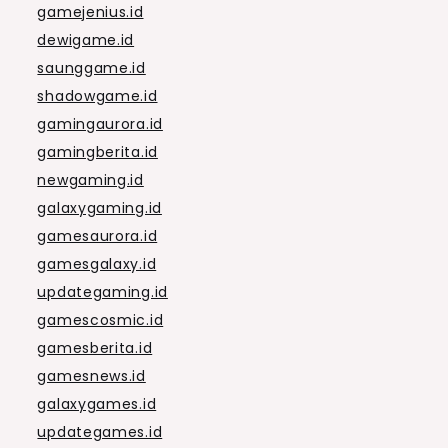
gamejenius.id
dewigame.id
saunggame.id
shadowgame.id
gamingaurora.id
gamingberita.id
newgaming.id
galaxygaming.id
gamesaurora.id
gamesgalaxy.id
updategaming.id
gamescosmic.id
gamesberita.id
gamesnews.id
galaxygames.id
updategames.id