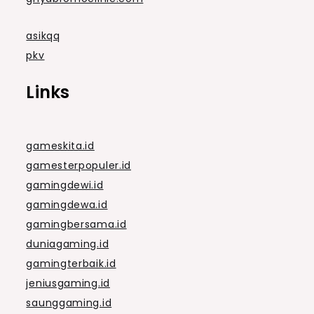
asikqq
pkv
Links
gameskita.id
gamesterpopuler.id
gamingdewi.id
gamingdewa.id
gamingbersama.id
duniagaming.id
gamingterbaik.id
jeniusgaming.id
saunggaming.id