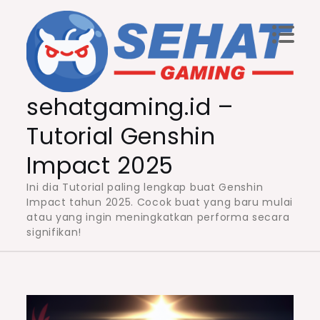
Skip
to
content
sehatgaming.id –
Tutorial Genshin
Impact 2025
Ini dia Tutorial paling lengkap buat Genshin
Impact tahun 2025. Cocok buat yang baru mulai
atau yang ingin meningkatkan performa secara
signifikan!