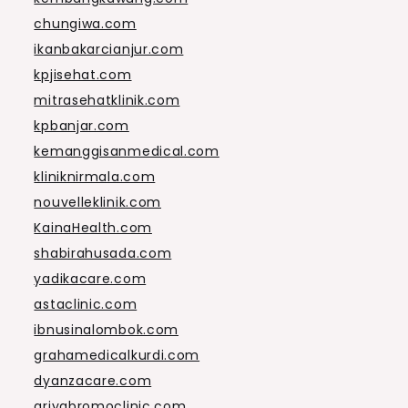
chungiwa.com
ikanbakarcianjur.com
kpjisehat.com
mitrasehatklinik.com
kpbanjar.com
kemanggisanmedical.com
kliniknirmala.com
nouvelleklinik.com
KainaHealth.com
shabirahusada.com
yadikacare.com
astaclinic.com
ibnusinalombok.com
grahamedicalkurdi.com
dyanzacare.com
griyabromoclinic.com