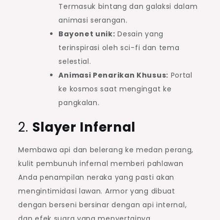
Termasuk bintang dan galaksi dalam
animasi serangan.
Bayonet unik:
Desain yang
terinspirasi oleh sci-fi dan tema
selestial.
Animasi Penarikan Khusus:
Portal
ke kosmos saat mengingat ke
pangkalan.
2.
Slayer Infernal
Membawa api dan belerang ke medan perang,
kulit pembunuh infernal memberi pahlawan
Anda penampilan neraka yang pasti akan
mengintimidasi lawan. Armor yang dibuat
dengan berseni bersinar dengan api internal,
dan efek suara yang menyertainya