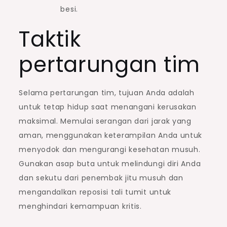
besi.
Taktik
pertarungan tim
Selama pertarungan tim, tujuan Anda adalah
untuk tetap hidup saat menangani kerusakan
maksimal. Memulai serangan dari jarak yang
aman, menggunakan keterampilan Anda untuk
menyodok dan mengurangi kesehatan musuh.
Gunakan asap buta untuk melindungi diri Anda
dan sekutu dari penembak jitu musuh dan
mengandalkan reposisi tali tumit untuk
menghindari kemampuan kritis.