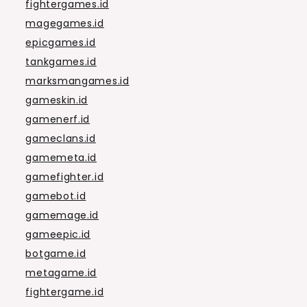
fightergames.id
magegames.id
epicgames.id
tankgames.id
marksmangames.id
gameskin.id
gamenerf.id
gameclans.id
gamemeta.id
gamefighter.id
gamebot.id
gamemage.id
gameepic.id
botgame.id
metagame.id
fightergame.id