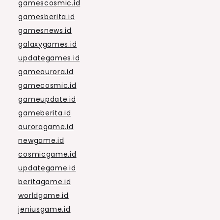
gamescosmic.id
gamesberita.id
gamesnews.id
galaxygames.id
updategames.id
gameaurora.id
gamecosmic.id
gameupdate.id
gameberita.id
auroragame.id
newgame.id
cosmicgame.id
updategame.id
beritagame.id
worldgame.id
jeniusgame.id