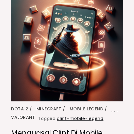
DOTA 2
MINECRAFT
MOBILE LEGEND
,
,
,
VALORANT
Tagged
clint-mobile-legend
Menguasai Clint Di Mobile