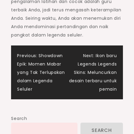
pengalaman latihan dan cocok adalah guru
terbaik Anda, jadi terus mengasah keterampilan
Anda. Seiring waktu, Anda akan menemukan diri
Anda mendominasi pertandingan dan naik
pangkat dalam legenda seluler.
Post
Previous:
Showdown
Next:
Ikon baru
Epik: Momen Mabar
Legends Legends
navigation
yang Tak Terlupakan
Skins: Meluncurkan
dalam Legenda
desain terbaru untuk
Seluler
pemain
Search
SEARCH