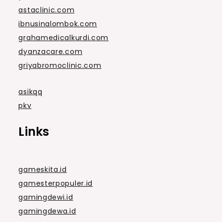
astaclinic.com
ibnusinalombok.com
grahamedicalkurdi.com
dyanzacare.com
griyabromoclinic.com
asikqq
pkv
Links
gameskita.id
gamesterpopuler.id
gamingdewi.id
gamingdewa.id