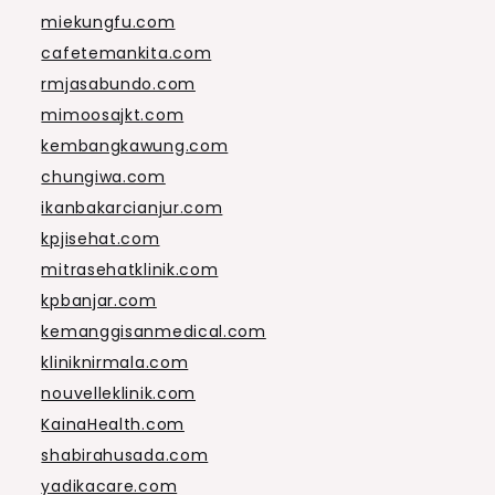
miekungfu.com
cafetemankita.com
rmjasabundo.com
mimoosajkt.com
kembangkawung.com
chungiwa.com
ikanbakarcianjur.com
kpjisehat.com
mitrasehatklinik.com
kpbanjar.com
kemanggisanmedical.com
kliniknirmala.com
nouvelleklinik.com
KainaHealth.com
shabirahusada.com
yadikacare.com