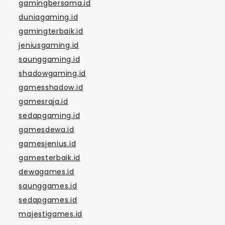
gamingbersama.id
duniagaming.id
gamingterbaik.id
jeniusgaming.id
saunggaming.id
shadowgaming.id
gamesshadow.id
gamesraja.id
sedapgaming.id
gamesdewa.id
gamesjenius.id
gamesterbaik.id
dewagames.id
saunggames.id
sedapgames.id
majestigames.id