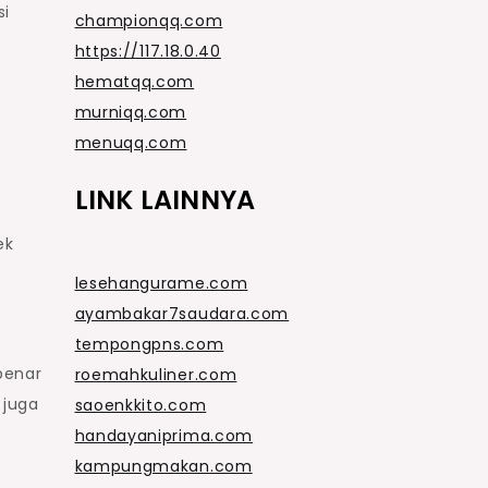
si
championqq.com
https://117.18.0.40
hematqq.com
murniqq.com
menuqq.com
LINK LAINNYA
ek
lesehangurame.com
ayambakar7saudara.com
tempongpns.com
benar
roemahkuliner.com
 juga
saoenkkito.com
handayaniprima.com
kampungmakan.com