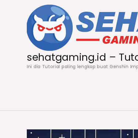
Skip
to
content
sehatgaming.id – Tut
Ini dia Tutorial paling lengkap buat Genshin 