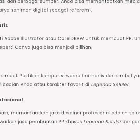
rasi dari berbagai sumber. Anda bisa memanfaatkan media
arya seniman digital sebagai referensi.
fis
rti Adobe Illustrator atau CorelDRAW untuk membuat PP. U
eperti Canva juga bisa menjadi pilihan.
n simbol. Pastikan komposisi warna harmonis dan simbol y
ribadian Anda atau karakter favorit di
Legenda Seluler
.
fesional
esain, memanfaatkan jasa desainer profesional adalah solus
awarkan jasa pembuatan PP khusus
Legenda Seluler
denga