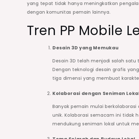
yang tepat tidak hanya meningkatkan pengalam
dengan komunitas pemain lainnya.
Tren PP Mobile 
Desain 3D yang Memukau
Desain 3D telah menjadi salah satu
Dengan teknologi desain grafis yan
tiga dimensi yang membuat karakter 
Kolaborasi dengan Seniman Loka
Banyak pemain mulai berkolaborasi
unik. Kolaborasi semacam ini tidak
mendukung seniman lokal untuk me
Tema Sejarah dan Budaya Lokal