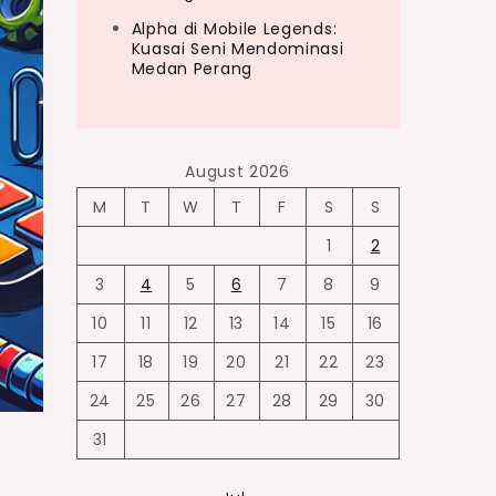
Alpha di Mobile Legends:
Kuasai Seni Mendominasi
Medan Perang
August 2026
M
T
W
T
F
S
S
1
2
3
4
5
6
7
8
9
10
11
12
13
14
15
16
17
18
19
20
21
22
23
24
25
26
27
28
29
30
31