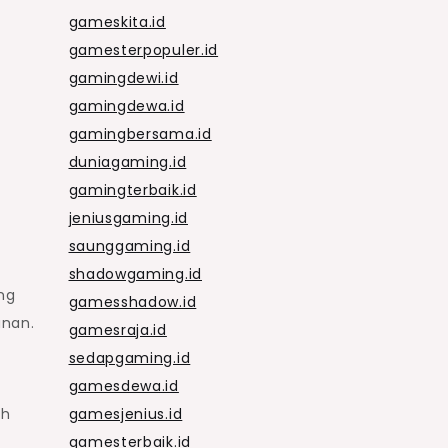
gameskita.id
gamesterpopuler.id
gamingdewi.id
gamingdewa.id
gamingbersama.id
duniagaming.id
gamingterbaik.id
jeniusgaming.id
saunggaming.id
shadowgaming.id
ng
gamesshadow.id
anan.
gamesraja.id
sedapgaming.id
gamesdewa.id
ih
gamesjenius.id
gamesterbaik.id