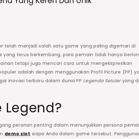
gend Yang Keren Dan Unik
er
telah menjadi salah satu game yang paling digemari di
as yang terus berkembang, para pemain tidak hanya berl
ainan tetapi juga mencari cara untuk mengekspresikan
 populer adalah dengan menggunakan Profil Picture (PP) y
agai inovasi terbaru dalam dunia PP
Legenda Seluler
yang d
e Legend?
ng peranan penting dalam menunjukkan persona pemai
an
demo slot
siapa Anda dalam game tersebut. Pengguna