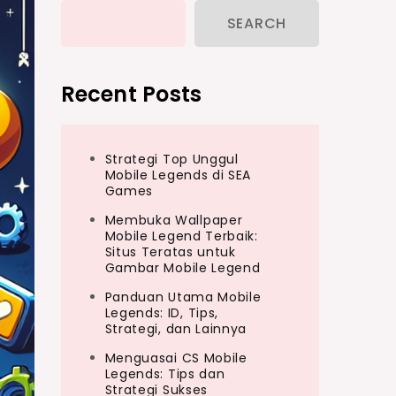
SEARCH
Recent Posts
Strategi Top Unggul
Mobile Legends di SEA
Games
Membuka Wallpaper
Mobile Legend Terbaik:
Situs Teratas untuk
Gambar Mobile Legend
Panduan Utama Mobile
Legends: ID, Tips,
Strategi, dan Lainnya
Menguasai CS Mobile
Legends: Tips dan
Strategi Sukses