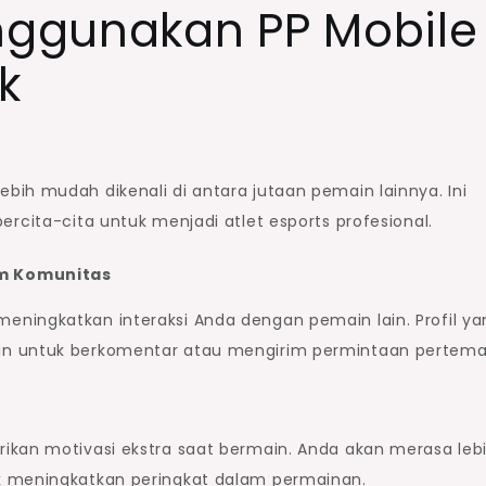
ggunakan PP Mobile
k
ih mudah dikenali di antara jutaan pemain lainnya. Ini
ercita-cita untuk menjadi atlet esports profesional.
am Komunitas
ningkatkan interaksi Anda dengan pemain lain. Profil ya
in untuk berkomentar atau mengirim permintaan pertem
ikan motivasi ekstra saat bermain. Anda akan merasa leb
k meningkatkan peringkat dalam permainan.