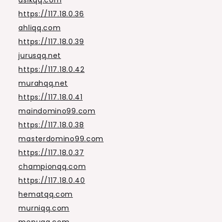
https://117.18.0.36
ahliqq.com
https://117.18.0.39
jurusqq.net
https://117.18.0.42
murahqq.net
https://117.18.0.41
maindomino99.com
https://117.18.0.38
masterdomino99.com
https://117.18.0.37
championqq.com
https://117.18.0.40
hematqq.com
murniqq.com
menuqq.com