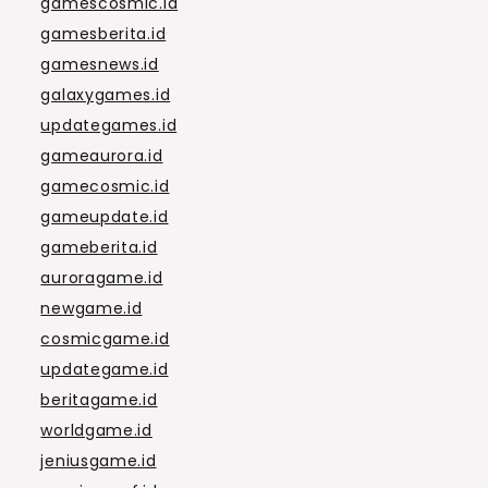
gamescosmic.id
gamesberita.id
gamesnews.id
galaxygames.id
updategames.id
gameaurora.id
gamecosmic.id
gameupdate.id
gameberita.id
auroragame.id
newgame.id
cosmicgame.id
updategame.id
beritagame.id
worldgame.id
jeniusgame.id