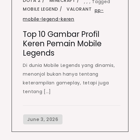
DOTA 2
MINECRAFT
,
,
,
Tagged
MOBILE LEGEND
VALORANT
pp-
mobile-legend-keren
Top 10 Gambar Profil
Keren Pemain Mobile
Legends
Di dunia Mobile Legends yang dinamis,
menonjol bukan hanya tentang
keterampilan gameplay, tetapi juga
tentang […]