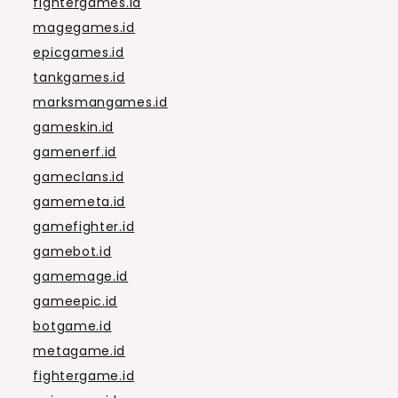
fightergames.id
magegames.id
epicgames.id
tankgames.id
marksmangames.id
gameskin.id
gamenerf.id
gameclans.id
gamemeta.id
gamefighter.id
gamebot.id
gamemage.id
gameepic.id
botgame.id
metagame.id
fightergame.id