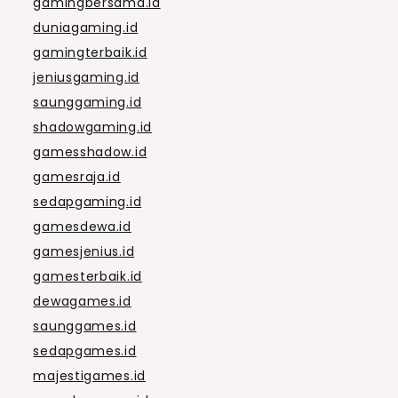
gamingbersama.id
duniagaming.id
gamingterbaik.id
jeniusgaming.id
saunggaming.id
shadowgaming.id
gamesshadow.id
gamesraja.id
sedapgaming.id
gamesdewa.id
gamesjenius.id
gamesterbaik.id
dewagames.id
saunggames.id
sedapgames.id
majestigames.id