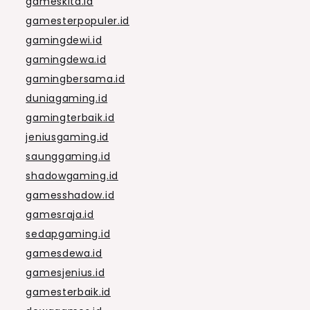
gameskita.id
gamesterpopuler.id
gamingdewi.id
gamingdewa.id
gamingbersama.id
duniagaming.id
gamingterbaik.id
jeniusgaming.id
saunggaming.id
shadowgaming.id
gamesshadow.id
gamesraja.id
sedapgaming.id
gamesdewa.id
gamesjenius.id
gamesterbaik.id