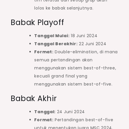
lolos ke babak selanjutnya.
Babak Playoff
Tanggal Mulai:
18 Juni 2024
Tanggal Berakhir:
22 Juni 2024
Format:
Double-elimination, di mana
semua pertandingan akan
menggunakan sistem best-of-three,
kecuali grand final yang
menggunakan sistem best-of-five.
Babak Akhir
Tanggal:
24 Juni 2024
Format:
Pertandingan best-of-five
untuk menentukan juara MSC 2024.