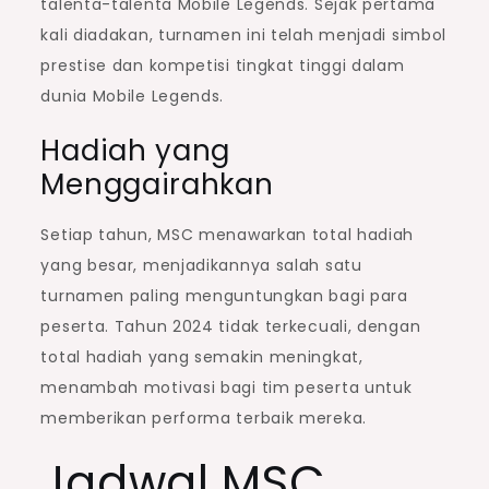
talenta-talenta Mobile Legends. Sejak pertama
kali diadakan, turnamen ini telah menjadi simbol
prestise dan kompetisi tingkat tinggi dalam
dunia Mobile Legends.
Hadiah yang
Menggairahkan
Setiap tahun, MSC menawarkan total hadiah
yang besar, menjadikannya salah satu
turnamen paling menguntungkan bagi para
peserta. Tahun 2024 tidak terkecuali, dengan
total hadiah yang semakin meningkat,
menambah motivasi bagi tim peserta untuk
memberikan performa terbaik mereka.
Jadwal MSC