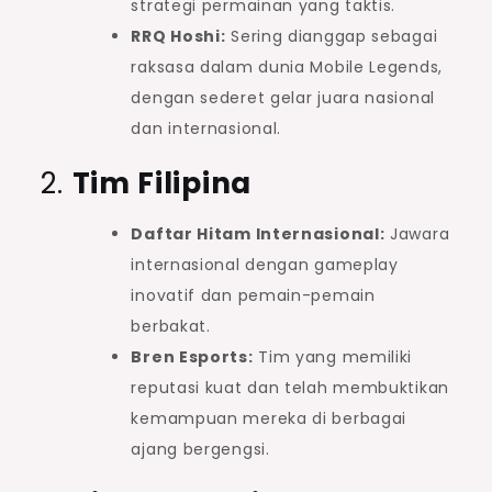
strategi permainan yang taktis.
RRQ Hoshi:
Sering dianggap sebagai
raksasa dalam dunia Mobile Legends,
dengan sederet gelar juara nasional
dan internasional.
2.
Tim Filipina
Daftar Hitam Internasional:
Jawara
internasional dengan gameplay
inovatif dan pemain-pemain
berbakat.
Bren Esports:
Tim yang memiliki
reputasi kuat dan telah membuktikan
kemampuan mereka di berbagai
ajang bergengsi.