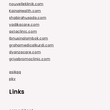
nouvelleklinik.com
KainaHealth.com
shabirahusada.com
yadikacare.com
astaclinic.com
ibnusinalombok.com
grahamedicalkurdi.com
dyanzacare.com
griyabromoclinic.com
asikqq
pkv
Links