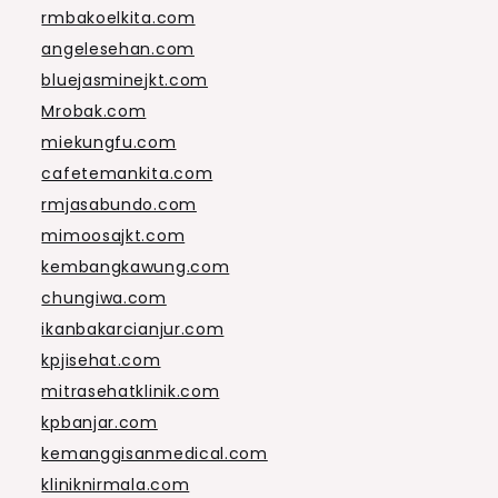
rmbakoelkita.com
angelesehan.com
bluejasminejkt.com
Mrobak.com
miekungfu.com
cafetemankita.com
rmjasabundo.com
mimoosajkt.com
kembangkawung.com
chungiwa.com
ikanbakarcianjur.com
kpjisehat.com
mitrasehatklinik.com
kpbanjar.com
kemanggisanmedical.com
kliniknirmala.com