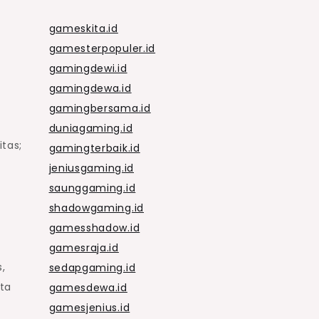
gameskita.id
gamesterpopuler.id
gamingdewi.id
gamingdewa.id
gamingbersama.id
duniagaming.id
tas;
gamingterbaik.id
t
jeniusgaming.id
saunggaming.id
shadowgaming.id
gamesshadow.id
gamesraja.id
,
sedapgaming.id
ta
gamesdewa.id
gamesjenius.id