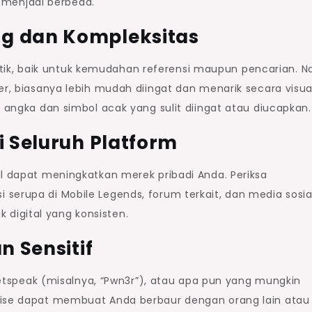
menjadi berbeda.
g dan Kompleksitas
ik, baik untuk kemudahan referensi maupun pencarian. 
er, biasanya lebih mudah diingat dan menarik secara visua
n angka dan simbol acak yang sulit diingat atau diucapkan.
i Seluruh Platform
al dapat meningkatkan merek pribadi Anda. Periksa
serupa di Mobile Legends, forum terkait, dan media sosia
digital yang konsisten.
n Sensitif
 leetspeak (misalnya, “Pwn3r”), atau apa pun yang mungkin
klise dapat membuat Anda berbaur dengan orang lain atau