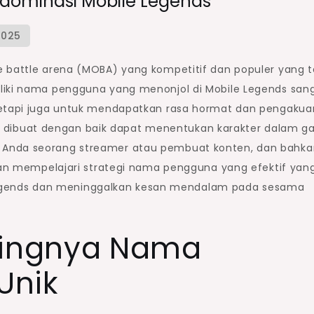
dominasi Mobile Legends
e battle arena (MOBA) yang kompetitif dan populer yang t
iliki nama pengguna yang menonjol di Mobile Legends san
 tetapi juga untuk mendapatkan rasa hormat dan pengakua
dibuat dengan baik dapat menentukan karakter dalam 
 Anda seorang streamer atau pembuat konten, dan bahka
akan mempelajari strategi nama pengguna yang efektif yan
gends dan meninggalkan kesan mendalam pada sesama
ingnya Nama
Unik