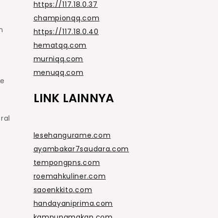
https://117.18.0.37
championqq.com
n
https://117.18.0.40
hematqq.com
murniqq.com
a
menuqq.com
he
LINK LAINNYA
ral
lesehangurame.com
ayambakar7saudara.com
tempongpns.com
roemahkuliner.com
saoenkkito.com
handayaniprima.com
kampungmakan.com