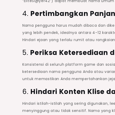
“EliteSl@yer42”) dapat membuat nama umum 
4.
Pertimbangkan Panjan
Nama pengguna harus mudah dibaca dan diket
yang lebih pendek, idealnya antara 4-12 karakt
Hindari ejaan yang terlalu rumit atau rangkaia
5.
Periksa Ketersediaan d
Konsistensi di seluruh platform game dan sosi
ketersediaan nama pengguna Anda atau variasi 
untuk memastikan Anda mempertahankan jejak 
6.
Hindari Konten Klise da
Hindari istilah-istilah yang sering digunakan,
menyinggung atau tidak sensitif. Nama yang 