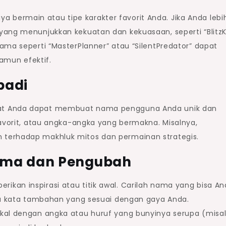
bermain atau tipe karakter favorit Anda. Jika Anda lebi
yang menunjukkan kekuatan dan kekuasaan, seperti “BlitzK
ama seperti “MasterPlanner” atau “SilentPredator” dapat
mun efektif.
badi
at Anda dapat membuat nama pengguna Anda unik dan
favorit, atau angka-angka yang bermakna. Misalnya,
terhadap makhluk mitos dan permainan strategis.
ama dan Pengubah
kan inspirasi atau titik awal. Carilah nama yang bisa A
tau kata tambahan yang sesuai dengan gaya Anda.
kal dengan angka atau huruf yang bunyinya serupa (misal