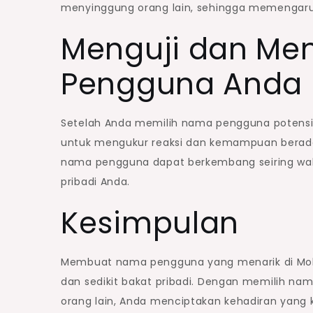
menyinggung orang lain, sehingga memengaru
Menguji dan M
Pengguna Anda
Setelah Anda memilih nama pengguna potensia
untuk mengukur reaksi dan kemampuan beradapt
nama pengguna dapat berkembang seiring wak
pribadi Anda.
Kesimpulan
Membuat nama pengguna yang menarik di Mobil
dan sedikit bakat pribadi. Dengan memilih n
orang lain, Anda menciptakan kehadiran yang