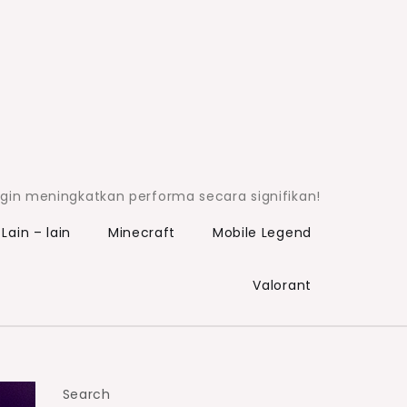
ngin meningkatkan performa secara signifikan!
Lain – lain
Minecraft
Mobile Legend
Valorant
Search