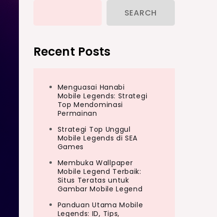
SEARCH
Recent Posts
Menguasai Hanabi
Mobile Legends: Strategi
Top Mendominasi
Permainan
Strategi Top Unggul
Mobile Legends di SEA
Games
Membuka Wallpaper
Mobile Legend Terbaik:
Situs Teratas untuk
Gambar Mobile Legend
Panduan Utama Mobile
Legends: ID, Tips,