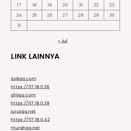
17
18
19
20
21
22
23
24
25
26
27
28
29
30
31
« Jul
LINK LAINNYA
asikqq.com
https://117.18.0.36
ahliqq.com
https://117.18.0.39
jurusqq.net
https://117.18.0.42
murahqq.net