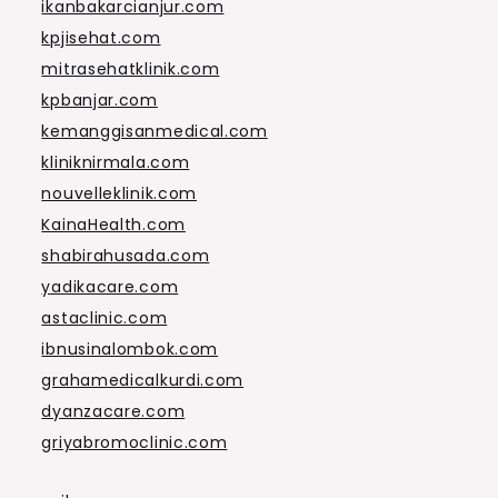
ikanbakarcianjur.com
kpjisehat.com
mitrasehatklinik.com
kpbanjar.com
kemanggisanmedical.com
kliniknirmala.com
nouvelleklinik.com
KainaHealth.com
shabirahusada.com
yadikacare.com
astaclinic.com
ibnusinalombok.com
grahamedicalkurdi.com
dyanzacare.com
griyabromoclinic.com