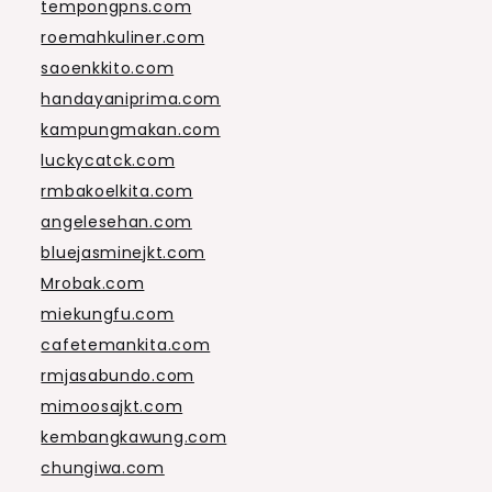
tempongpns.com
roemahkuliner.com
saoenkkito.com
handayaniprima.com
kampungmakan.com
luckycatck.com
rmbakoelkita.com
angelesehan.com
bluejasminejkt.com
Mrobak.com
miekungfu.com
cafetemankita.com
rmjasabundo.com
mimoosajkt.com
kembangkawung.com
chungiwa.com