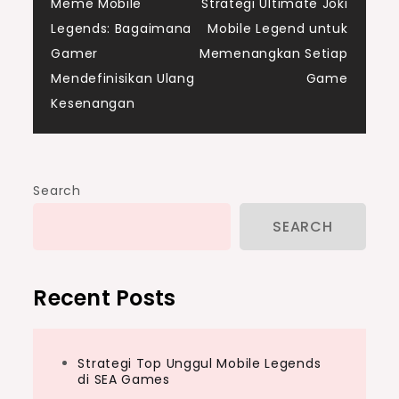
Meme Mobile
Strategi Ultimate Joki
navigation
Legends: Bagaimana
Mobile Legend untuk
Gamer
Memenangkan Setiap
Mendefinisikan Ulang
Game
Kesenangan
Search
SEARCH
Recent Posts
Strategi Top Unggul Mobile Legends
di SEA Games