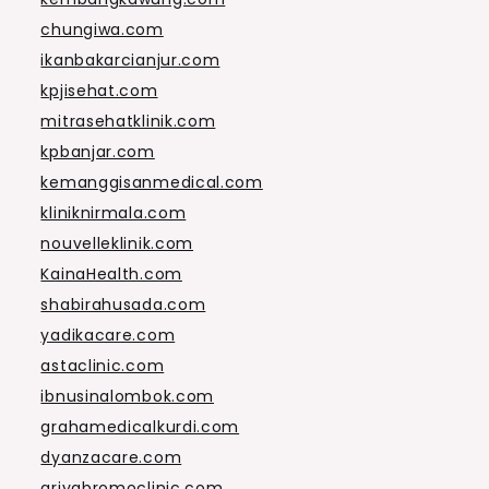
chungiwa.com
ikanbakarcianjur.com
kpjisehat.com
mitrasehatklinik.com
kpbanjar.com
kemanggisanmedical.com
kliniknirmala.com
nouvelleklinik.com
KainaHealth.com
shabirahusada.com
yadikacare.com
astaclinic.com
ibnusinalombok.com
grahamedicalkurdi.com
dyanzacare.com
griyabromoclinic.com