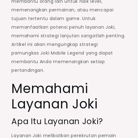
membantu orang lain untuk naik level,
memenangkan permainan, atau mencapai
tujuan tertentu dalam game. Untuk
memanfaatkan potensi penuh layanan Joki,
memahami strategi lanjutan sangatlah penting.
Artikel ini akan mengungkap strategi
pamungkas Joki Mobile Legend yang dapat
membantu Anda memenangkan setiap
pertandingan.
Memahami
Layanan Joki
Apa Itu Layanan Joki?
Layanan Joki melibatkan perekrutan pemain