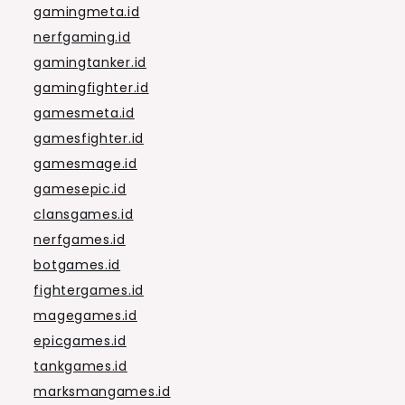
gamingmeta.id
nerfgaming.id
gamingtanker.id
gamingfighter.id
gamesmeta.id
gamesfighter.id
gamesmage.id
gamesepic.id
clansgames.id
nerfgames.id
botgames.id
fightergames.id
magegames.id
epicgames.id
tankgames.id
marksmangames.id