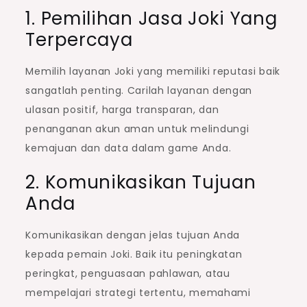
1. Pemilihan Jasa Joki Yang
Terpercaya
Memilih layanan Joki yang memiliki reputasi baik
sangatlah penting. Carilah layanan dengan
ulasan positif, harga transparan, dan
penanganan akun aman untuk melindungi
kemajuan dan data dalam game Anda.
2. Komunikasikan Tujuan
Anda
Komunikasikan dengan jelas tujuan Anda
kepada pemain Joki. Baik itu peningkatan
peringkat, penguasaan pahlawan, atau
mempelajari strategi tertentu, memahami