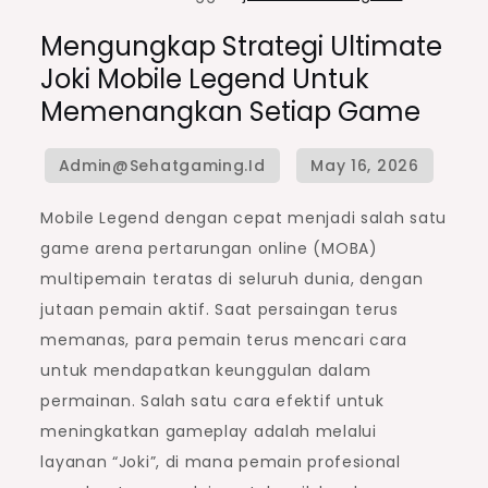
Mengungkap Strategi Ultimate
Joki Mobile Legend Untuk
Memenangkan Setiap Game
Mobile Legend dengan cepat menjadi salah satu
game arena pertarungan online (MOBA)
multipemain teratas di seluruh dunia, dengan
jutaan pemain aktif. Saat persaingan terus
memanas, para pemain terus mencari cara
untuk mendapatkan keunggulan dalam
permainan. Salah satu cara efektif untuk
meningkatkan gameplay adalah melalui
layanan “Joki”, di mana pemain profesional