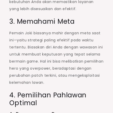
kebutuhan Anda akan memastikan layanan
yang lebih disesuaikan dan efektif.
3. Memahami Meta
Pemain Joki biasanya mahir dengan meta saat
ini—yaitu strategi paling efektif pada waktu
tertentu. Biasakan diri Anda dengan wawasan ini
untuk membuat keputusan yang tepat selama
bermain game. Hal ini bisa melibatkan pemilihan
hero yang overpower, beradaptasi dengan
perubahan patch terkini, atau mengeksploitasi
kelemahan lawan.
4. Pemilihan Pahlawan
Optimal