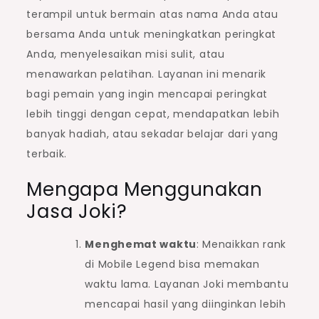
terampil untuk bermain atas nama Anda atau
bersama Anda untuk meningkatkan peringkat
Anda, menyelesaikan misi sulit, atau
menawarkan pelatihan. Layanan ini menarik
bagi pemain yang ingin mencapai peringkat
lebih tinggi dengan cepat, mendapatkan lebih
banyak hadiah, atau sekadar belajar dari yang
terbaik.
Mengapa Menggunakan
Jasa Joki?
Menghemat waktu
: Menaikkan rank
di Mobile Legend bisa memakan
waktu lama. Layanan Joki membantu
mencapai hasil yang diinginkan lebih