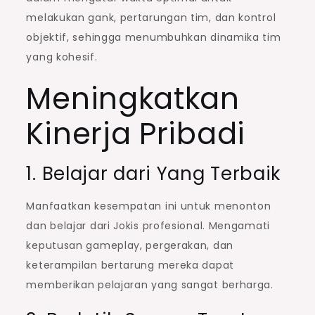
melakukan gank, pertarungan tim, dan kontrol
objektif, sehingga menumbuhkan dinamika tim
yang kohesif.
Meningkatkan
Kinerja Pribadi
1. Belajar dari Yang Terbaik
Manfaatkan kesempatan ini untuk menonton
dan belajar dari Jokis profesional. Mengamati
keputusan gameplay, pergerakan, dan
keterampilan bertarung mereka dapat
memberikan pelajaran yang sangat berharga.