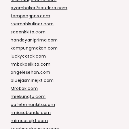
ayambakar7saudara.com
tempongpns.com
roemahkuliner.com
saoenkkito.com
handayaniprima.com
kampungmakan.com
luckycatck.com
rmbakoelkita.com
angelesehan.com
bluejasminejkt.com
Mrobak.com
miekungfu.com
cafetemankita.com
rmjasabundo.com
mimoosajkt.com
kembangkawung.com