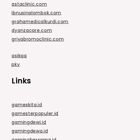
astaclinic.com
ibnusinalombok.com
grahamedicalkurdi.com
dyanzacare.com
griyabromoclinic.com
asikqq
pkv
Links
gameskita.id
gamesterpopuler.id
gamingdewi.id
gamingdewa.id
gamingbersama.id