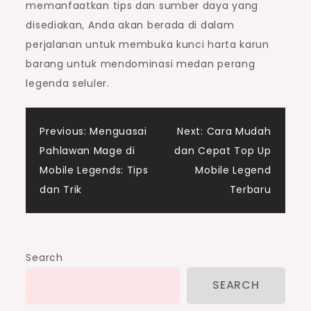
memanfaatkan tips dan sumber daya yang
disediakan, Anda akan berada di dalam
perjalanan untuk membuka kunci harta karun
barang untuk mendominasi medan perang
legenda seluler.
Post
Previous:
Menguasai
Next:
Cara Mudah
Pahlawan Mage di
dan Cepat Top Up
navigation
Mobile Legends: Tips
Mobile Legend
dan Trik
Terbaru
Search
SEARCH