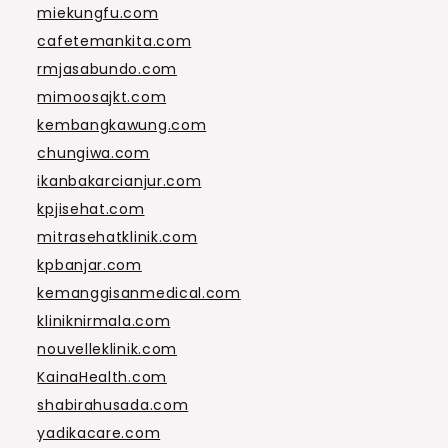
miekungfu.com
cafetemankita.com
rmjasabundo.com
mimoosajkt.com
kembangkawung.com
chungiwa.com
ikanbakarcianjur.com
kpjisehat.com
mitrasehatklinik.com
kpbanjar.com
kemanggisanmedical.com
kliniknirmala.com
nouvelleklinik.com
KainaHealth.com
shabirahusada.com
yadikacare.com