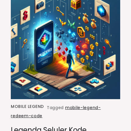
MOBILE LEGEND
Tagged
mobile-legend-
redeem-code
Legenda Seluler Kode