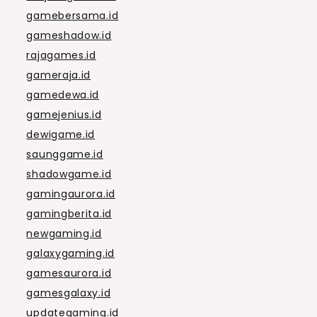
gamebersama.id
gameshadow.id
rajagames.id
gameraja.id
gamedewa.id
gamejenius.id
dewigame.id
saunggame.id
shadowgame.id
gamingaurora.id
gamingberita.id
newgaming.id
galaxygaming.id
gamesaurora.id
gamesgalaxy.id
updategaming.id