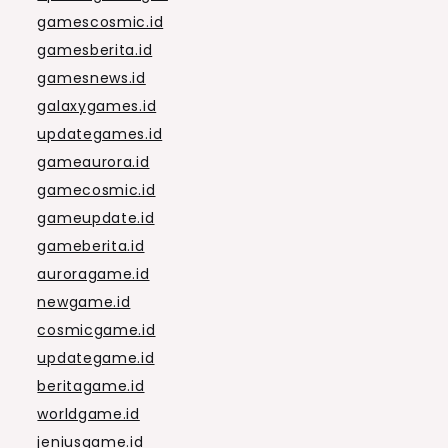
gamescosmic.id
gamesberita.id
gamesnews.id
galaxygames.id
updategames.id
gameaurora.id
gamecosmic.id
gameupdate.id
gameberita.id
auroragame.id
newgame.id
cosmicgame.id
updategame.id
beritagame.id
worldgame.id
jeniusgame.id