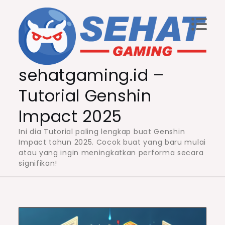
Skip
to
content
sehatgaming.id –
Tutorial Genshin
Impact 2025
Ini dia Tutorial paling lengkap buat Genshin
Impact tahun 2025. Cocok buat yang baru mulai
atau yang ingin meningkatkan performa secara
signifikan!