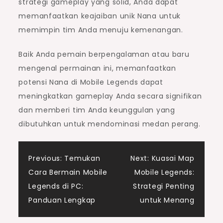
strategi gameplay yang solid, Anda dapat
memanfaatkan keajaiban unik Nana untuk
memimpin tim Anda menuju kemenangan.
Baik Anda pemain berpengalaman atau baru
mengenal permainan ini, memanfaatkan
potensi Nana di Mobile Legends dapat
meningkatkan gameplay Anda secara signifikan
dan memberi tim Anda keunggulan yang
dibutuhkan untuk mendominasi medan perang.
Post
Previous:
Temukan
Next:
Kuasai Map
Cara Bermain Mobile
Mobile Legends:
navigation
Legends di PC:
Strategi Penting
Panduan Lengkap
untuk Menang