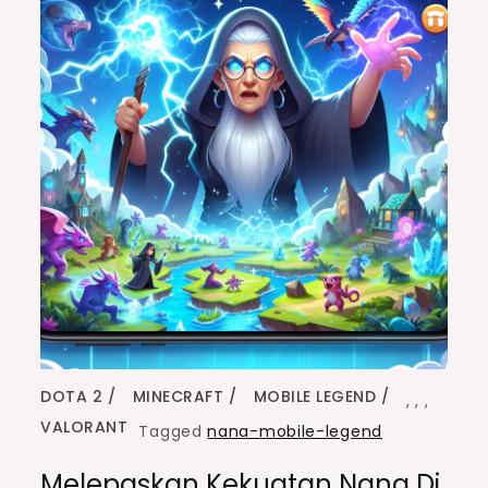
DOTA 2
MINECRAFT
MOBILE LEGEND
,
,
,
VALORANT
Tagged
nana-mobile-legend
Melepaskan Kekuatan Nana Di