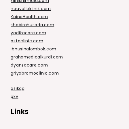
kliniknirmala.com
nouvelleklinik.com
KainaHealth.com
shabirahusada.com
yadikacare.com
astaclinic.com
ibnusinalombok.com
grahamedicalkurdi.com
dyanzacare.com
griyabromoclinic.com
asikqq
pkv
Links