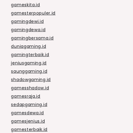
gameskita.id
gamesterpopuler.id
gamingdewi.id
gamingdewa.id
gamingbersama.id
duniagaming.id
gamingterbaik.id
jeniusgaming.id
saunggaming.id
shadowgaming.id
gamesshadow.id
gamesraja.id
sedapgaming.id
gamesdewa.id
gamesjenius.id
gamesterbaik.id