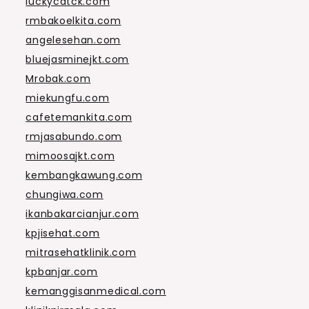
luckycatck.com
rmbakoelkita.com
angelesehan.com
bluejasminejkt.com
Mrobak.com
miekungfu.com
cafetemankita.com
rmjasabundo.com
mimoosajkt.com
kembangkawung.com
chungiwa.com
ikanbakarcianjur.com
kpjisehat.com
mitrasehatklinik.com
kpbanjar.com
kemanggisanmedical.com