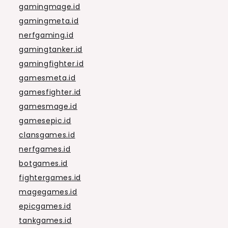
gamingmage.id
gamingmeta.id
nerfgaming.id
gamingtanker.id
gamingfighter.id
gamesmeta.id
gamesfighter.id
gamesmage.id
gamesepic.id
clansgames.id
nerfgames.id
botgames.id
fightergames.id
magegames.id
epicgames.id
tankgames.id