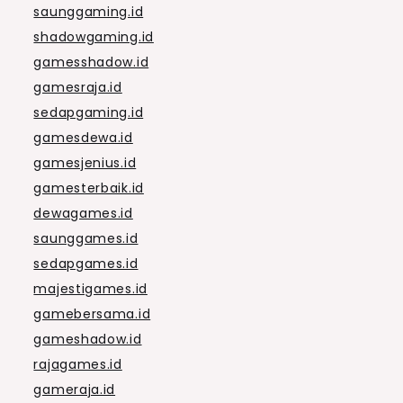
saunggaming.id
shadowgaming.id
gamesshadow.id
gamesraja.id
sedapgaming.id
gamesdewa.id
gamesjenius.id
gamesterbaik.id
dewagames.id
saunggames.id
sedapgames.id
majestigames.id
gamebersama.id
gameshadow.id
rajagames.id
gameraja.id