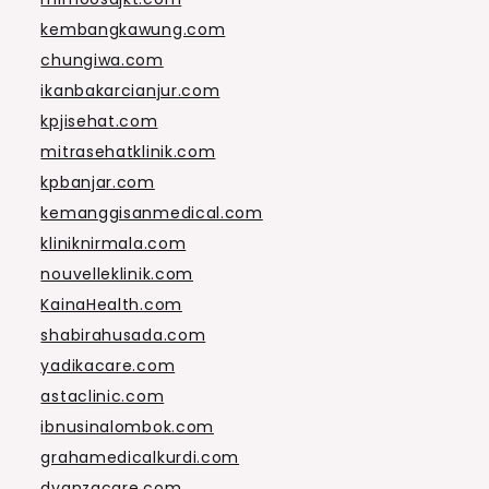
kembangkawung.com
chungiwa.com
ikanbakarcianjur.com
kpjisehat.com
mitrasehatklinik.com
kpbanjar.com
kemanggisanmedical.com
kliniknirmala.com
nouvelleklinik.com
KainaHealth.com
shabirahusada.com
yadikacare.com
astaclinic.com
ibnusinalombok.com
grahamedicalkurdi.com
dyanzacare.com