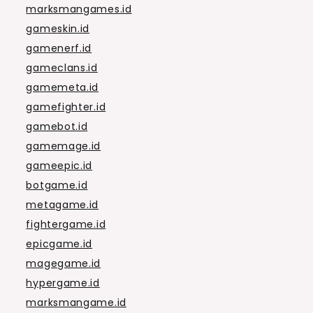
marksmangames.id
gameskin.id
gamenerf.id
gameclans.id
gamemeta.id
gamefighter.id
gamebot.id
gamemage.id
gameepic.id
botgame.id
metagame.id
fightergame.id
epicgame.id
magegame.id
hypergame.id
marksmangame.id