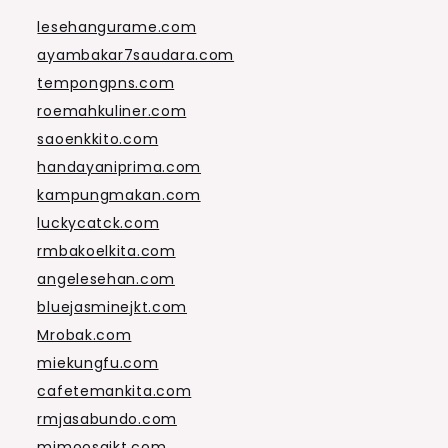
lesehangurame.com
ayambakar7saudara.com
tempongpns.com
roemahkuliner.com
saoenkkito.com
handayaniprima.com
kampungmakan.com
luckycatck.com
rmbakoelkita.com
angelesehan.com
bluejasminejkt.com
Mrobak.com
miekungfu.com
cafetemankita.com
rmjasabundo.com
mimoosajkt.com