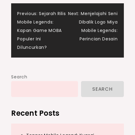
Post
Previous:
Sejarah Rilis
Next:
Menjelajahi Seni
Mobile Legends:
Dibalik Logo Miya
navigation
Kapan Game MOBA
Mobile Legends:
Populer Ini
Perincian Desain
Diluncurkan?
Search
SEARCH
Recent Posts