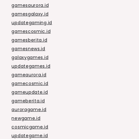
gamesaurora.id
gamesgalaxy.id
updategaming.id
gamescosmic.id
gamesberita.id
gamesnews.id
galaxygames.id
updategames.id
gameaurora.id
gamecosmic.id
gameupdate.id
gameberita.id
auroragame.id
newgame.id
cosmicgame.id
updategame.id