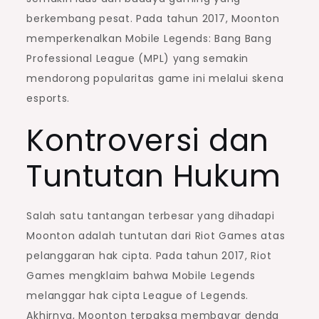
berkembang pesat. Pada tahun 2017, Moonton
memperkenalkan Mobile Legends: Bang Bang
Professional League (MPL) yang semakin
mendorong popularitas game ini melalui skena
esports.
Kontroversi dan
Tuntutan Hukum
Salah satu tantangan terbesar yang dihadapi
Moonton adalah tuntutan dari Riot Games atas
pelanggaran hak cipta. Pada tahun 2017, Riot
Games mengklaim bahwa Mobile Legends
melanggar hak cipta League of Legends.
Akhirnya, Moonton terpaksa membayar denda