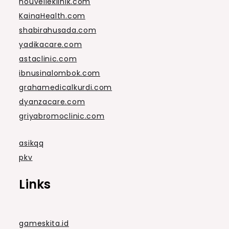
nouvelleklinik.com
KainaHealth.com
shabirahusada.com
yadikacare.com
astaclinic.com
ibnusinalombok.com
grahamedicalkurdi.com
dyanzacare.com
griyabromoclinic.com
asikqq
pkv
Links
gameskita.id