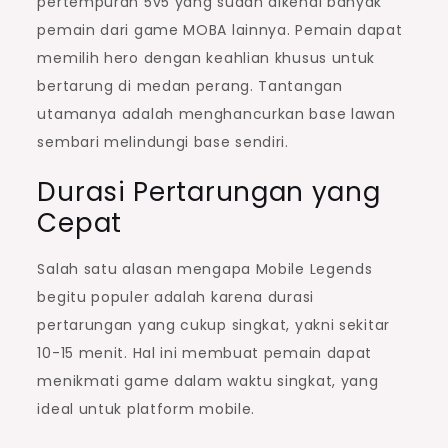
pertempuran 5v5 yang sudah dikenal banyak
pemain dari game MOBA lainnya. Pemain dapat
memilih hero dengan keahlian khusus untuk
bertarung di medan perang. Tantangan
utamanya adalah menghancurkan base lawan
sembari melindungi base sendiri.
Durasi Pertarungan yang
Cepat
Salah satu alasan mengapa Mobile Legends
begitu populer adalah karena durasi
pertarungan yang cukup singkat, yakni sekitar
10-15 menit. Hal ini membuat pemain dapat
menikmati game dalam waktu singkat, yang
ideal untuk platform mobile.