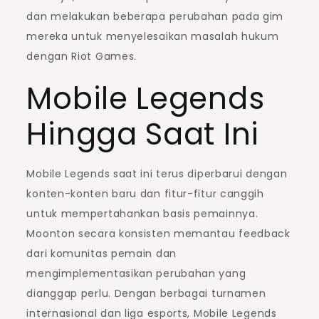
dan melakukan beberapa perubahan pada gim
mereka untuk menyelesaikan masalah hukum
dengan Riot Games.
Mobile Legends
Hingga Saat Ini
Mobile Legends saat ini terus diperbarui dengan
konten-konten baru dan fitur-fitur canggih
untuk mempertahankan basis pemainnya.
Moonton secara konsisten memantau feedback
dari komunitas pemain dan
mengimplementasikan perubahan yang
dianggap perlu. Dengan berbagai turnamen
internasional dan liga esports, Mobile Legends