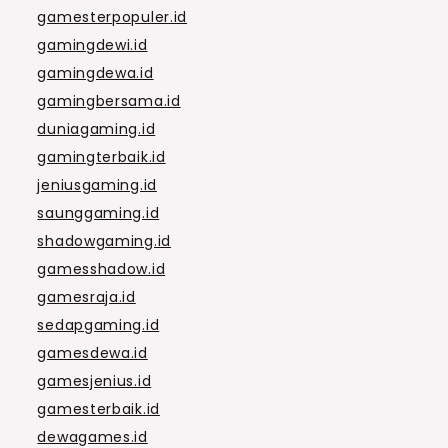
gamesterpopuler.id
gamingdewi.id
gamingdewa.id
gamingbersama.id
duniagaming.id
gamingterbaik.id
jeniusgaming.id
saunggaming.id
shadowgaming.id
gamesshadow.id
gamesraja.id
sedapgaming.id
gamesdewa.id
gamesjenius.id
gamesterbaik.id
dewagames.id