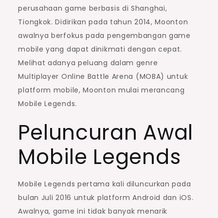
perusahaan game berbasis di Shanghai,
Tiongkok. Didirikan pada tahun 2014, Moonton
awalnya berfokus pada pengembangan game
mobile yang dapat dinikmati dengan cepat.
Melihat adanya peluang dalam genre
Multiplayer Online Battle Arena (MOBA) untuk
platform mobile, Moonton mulai merancang
Mobile Legends.
Peluncuran Awal
Mobile Legends
Mobile Legends pertama kali diluncurkan pada
bulan Juli 2016 untuk platform Android dan iOS.
Awalnya, game ini tidak banyak menarik