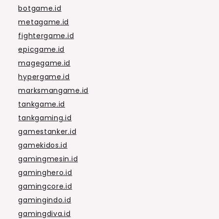
botgame.id
metagame.id
fightergame.id
epicgame.id
magegame.id
hypergame.id
marksmangame.id
tankgame.id
tankgaming.id
gamestanker.id
gamekidos.id
gamingmesin.id
gaminghero.id
gamingcore.id
gamingindo.id
gamingdiva.id