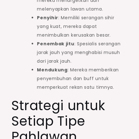
mereka menargetkan dan
melenyapkan lawan utama.
Penyihir
: Memiliki serangan sihir
yang kuat, mereka dapat
menimbulkan kerusakan besar.
Penembak jitu
: Spesialis serangan
jarak jauh yang menghabisi musuh
dari jarak jauh.
Mendukung
: Mereka memberikan
penyembuhan dan buff untuk
memperkuat rekan satu timnya.
Strategi untuk
Setiap Tipe
Pahlawan