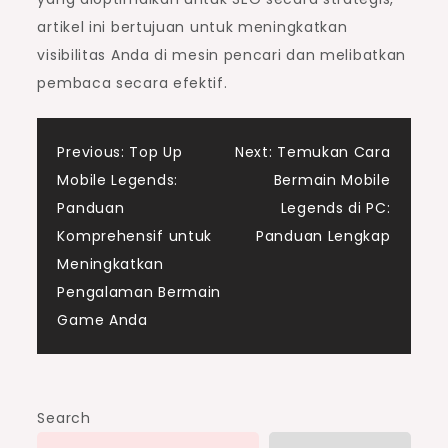
artikel ini bertujuan untuk meningkatkan
visibilitas Anda di mesin pencari dan melibatkan
pembaca secara efektif.
Post
Previous:
Top Up
Next:
Temukan Cara
Mobile Legends:
Bermain Mobile
navigation
Panduan
Legends di PC:
Komprehensif untuk
Panduan Lengkap
Meningkatkan
Pengalaman Bermain
Game Anda
Search