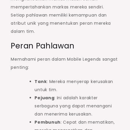
mempertahankan markas mereka sendiri.
Setiap pahlawan memiliki kemampuan dan
atribut unik yang menentukan peran mereka
dalam tim.
Peran Pahlawan
Memahami peran dalam Mobile Legends sangat
penting:
Tank
: Mereka menyerap kerusakan
untuk tim.
Pejuang
: Ini adalah karakter
serbaguna yang dapat menangani
dan menerima kerusakan.
Pembunuh
: Cepat dan mematikan,