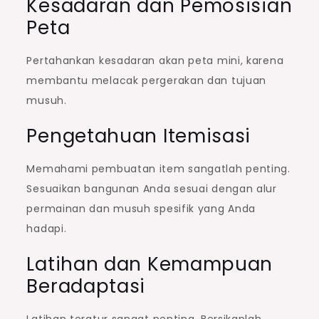
Kesadaran dan Pemosisian
Peta
Pertahankan kesadaran akan peta mini, karena
membantu melacak pergerakan dan tujuan
musuh.
Pengetahuan Itemisasi
Memahami pembuatan item sangatlah penting.
Sesuaikan bangunan Anda sesuai dengan alur
permainan dan musuh spesifik yang Anda
hadapi.
Latihan dan Kemampuan
Beradaptasi
Latihan teratur sangat penting. Bersikaplah