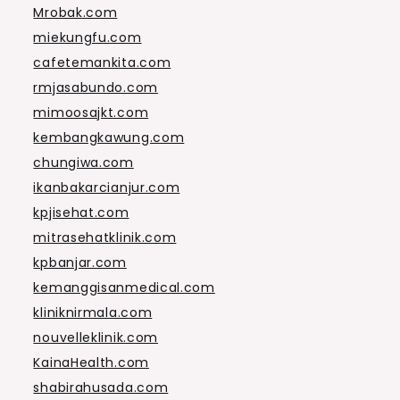
Mrobak.com
miekungfu.com
cafetemankita.com
rmjasabundo.com
mimoosajkt.com
kembangkawung.com
chungiwa.com
ikanbakarcianjur.com
kpjisehat.com
mitrasehatklinik.com
kpbanjar.com
kemanggisanmedical.com
kliniknirmala.com
nouvelleklinik.com
KainaHealth.com
shabirahusada.com