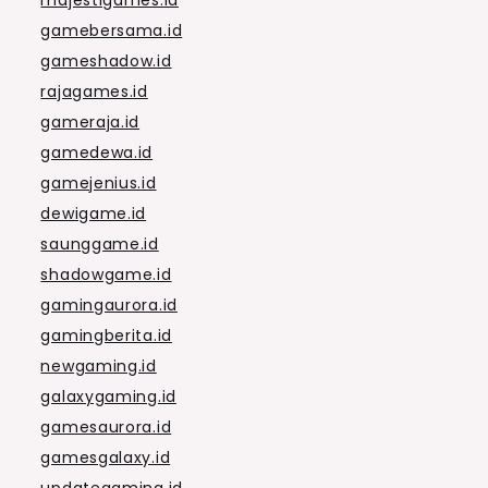
gamebersama.id
gameshadow.id
rajagames.id
gameraja.id
gamedewa.id
gamejenius.id
dewigame.id
saunggame.id
shadowgame.id
gamingaurora.id
gamingberita.id
newgaming.id
galaxygaming.id
gamesaurora.id
gamesgalaxy.id
updategaming.id