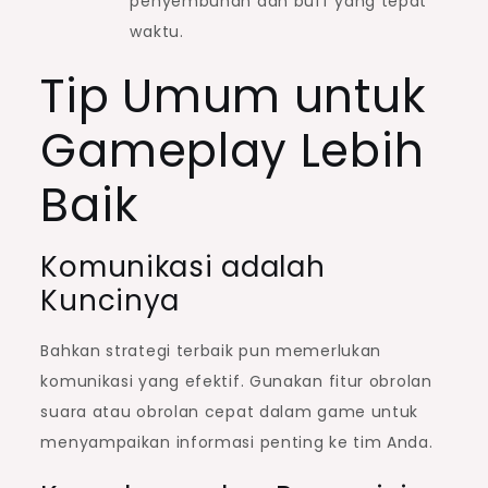
penyembuhan dan buff yang tepat
waktu.
Tip Umum untuk
Gameplay Lebih
Baik
Komunikasi adalah
Kuncinya
Bahkan strategi terbaik pun memerlukan
komunikasi yang efektif. Gunakan fitur obrolan
suara atau obrolan cepat dalam game untuk
menyampaikan informasi penting ke tim Anda.