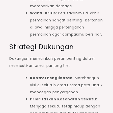
memberikan damage.
Waktu Kritis
: Kerusakanmu di akhir
permainan sangat penting—bertahan
di awal hingga pertengahan
permainan agar dampakmu bersinar.
Strategi Dukungan
Dukungan memainkan peran penting dalam
memastikan umur panjang tim.
Kontrol Penglihatan
: Membangun
visi di seluruh area utama peta untuk
mencegah penyergapan.
Prioritaskan Kesehatan Sekutu
:
Menjaga sekutu tetap hidup dengan