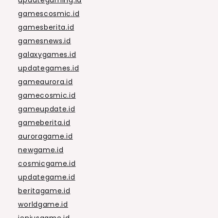
gamescosmic.id
gamesberita.id
gamesnews.id
galaxygames.id
updategames.id
gameaurora.id
gamecosmic.id
gameupdate.id
gameberita.id
auroragame.id
newgame.id
cosmicgame.id
updategame.id
beritagame.id
worldgame.id
jeniusgame.id