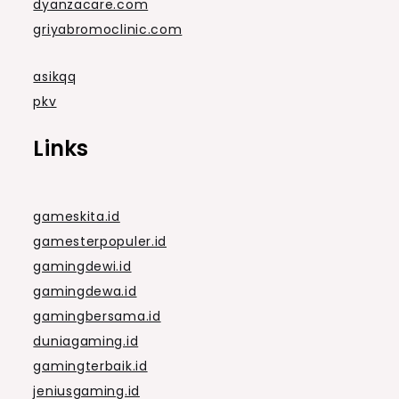
dyanzacare.com
griyabromoclinic.com
asikqq
pkv
Links
gameskita.id
gamesterpopuler.id
gamingdewi.id
gamingdewa.id
gamingbersama.id
duniagaming.id
gamingterbaik.id
jeniusgaming.id