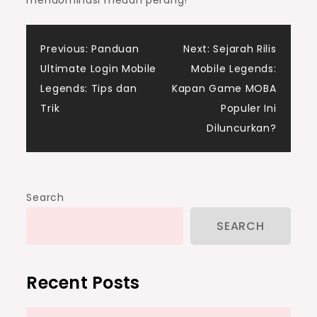
mendominasi medan perang!
Post
Previous:
Panduan
Next:
Sejarah Rilis
Ultimate Login Mobile
Mobile Legends:
navigation
Legends: Tips dan
Kapan Game MOBA
Trik
Populer Ini
Diluncurkan?
Search
SEARCH
Recent Posts