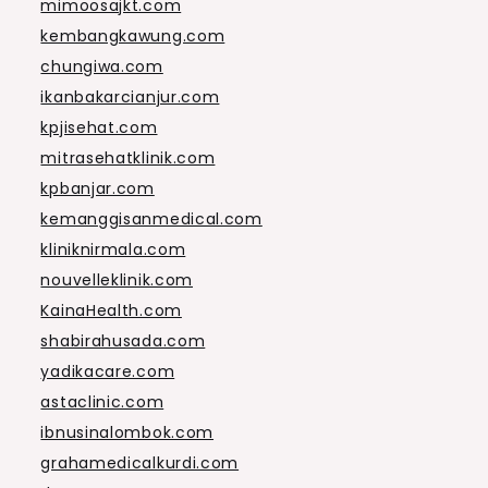
mimoosajkt.com
kembangkawung.com
chungiwa.com
ikanbakarcianjur.com
kpjisehat.com
mitrasehatklinik.com
kpbanjar.com
kemanggisanmedical.com
kliniknirmala.com
nouvelleklinik.com
KainaHealth.com
shabirahusada.com
yadikacare.com
astaclinic.com
ibnusinalombok.com
grahamedicalkurdi.com