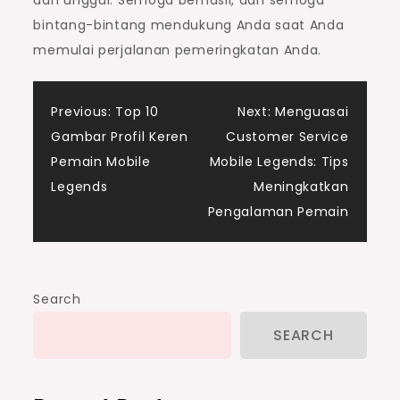
dan unggul. Semoga berhasil, dan semoga
bintang-bintang mendukung Anda saat Anda
memulai perjalanan pemeringkatan Anda.
Post
Previous:
Top 10
Next:
Menguasai
Gambar Profil Keren
Customer Service
navigation
Pemain Mobile
Mobile Legends: Tips
Legends
Meningkatkan
Pengalaman Pemain
Search
SEARCH