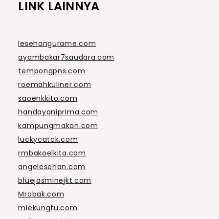
LINK LAINNYA
lesehangurame.com
ayambakar7saudara.com
tempongpns.com
roemahkuliner.com
saoenkkito.com
handayaniprima.com
kampungmakan.com
luckycatck.com
rmbakoelkita.com
angelesehan.com
bluejasminejkt.com
Mrobak.com
miekungfu.com