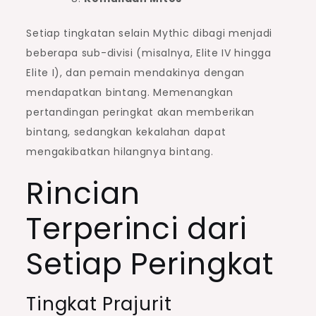
Setiap tingkatan selain Mythic dibagi menjadi
beberapa sub-divisi (misalnya, Elite IV hingga
Elite I), dan pemain mendakinya dengan
mendapatkan bintang. Memenangkan
pertandingan peringkat akan memberikan
bintang, sedangkan kekalahan dapat
mengakibatkan hilangnya bintang.
Rincian
Terperinci dari
Setiap Peringkat
Tingkat Prajurit