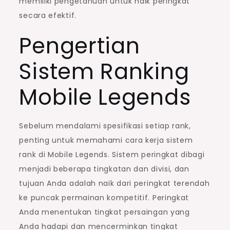
memiliki pengetahuan untuk naik peringkat
secara efektif.
Pengertian
Sistem Ranking
Mobile Legends
Sebelum mendalami spesifikasi setiap rank,
penting untuk memahami cara kerja sistem
rank di Mobile Legends. Sistem peringkat dibagi
menjadi beberapa tingkatan dan divisi, dan
tujuan Anda adalah naik dari peringkat terendah
ke puncak permainan kompetitif. Peringkat
Anda menentukan tingkat persaingan yang
Anda hadapi dan mencerminkan tingkat