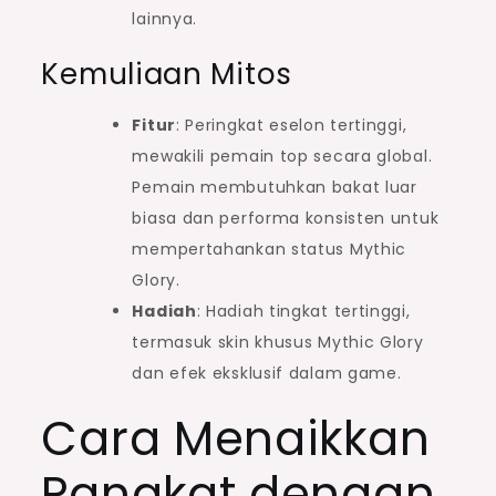
lainnya.
Kemuliaan Mitos
Fitur
: Peringkat eselon tertinggi,
mewakili pemain top secara global.
Pemain membutuhkan bakat luar
biasa dan performa konsisten untuk
mempertahankan status Mythic
Glory.
Hadiah
: Hadiah tingkat tertinggi,
termasuk skin khusus Mythic Glory
dan efek eksklusif dalam game.
Cara Menaikkan
Pangkat dengan