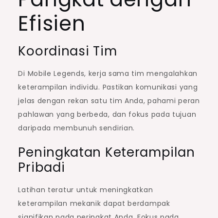
Efisien
Koordinasi Tim
Di Mobile Legends, kerja sama tim mengalahkan
keterampilan individu. Pastikan komunikasi yang
jelas dengan rekan satu tim Anda, pahami peran
pahlawan yang berbeda, dan fokus pada tujuan
daripada membunuh sendirian.
Peningkatan Keterampilan
Pribadi
Latihan teratur untuk meningkatkan
keterampilan mekanik dapat berdampak
signifikan pada peringkat Anda. Fokus pada