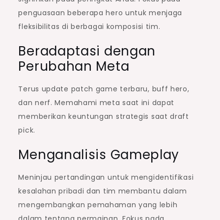
penguasaan beberapa hero untuk menjaga
fleksibilitas di berbagai komposisi tim.
Beradaptasi dengan
Perubahan Meta
Terus update patch game terbaru, buff hero,
dan nerf. Memahami meta saat ini dapat
memberikan keuntungan strategis saat draft
pick.
Menganalisis Gameplay
Meninjau pertandingan untuk mengidentifikasi
kesalahan pribadi dan tim membantu dalam
mengembangkan pemahaman yang lebih
dalam tentang permainan. Fokus pada