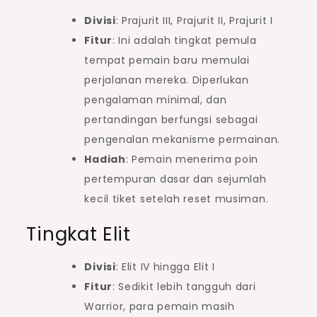
Divisi
: Prajurit III, Prajurit II, Prajurit I
Fitur
: Ini adalah tingkat pemula
tempat pemain baru memulai
perjalanan mereka. Diperlukan
pengalaman minimal, dan
pertandingan berfungsi sebagai
pengenalan mekanisme permainan.
Hadiah
: Pemain menerima poin
pertempuran dasar dan sejumlah
kecil tiket setelah reset musiman.
Tingkat Elit
Divisi
: Elit IV hingga Elit I
Fitur
: Sedikit lebih tangguh dari
Warrior, para pemain masih