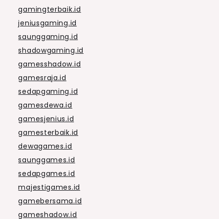
gamingterbaik.id
jeniusgaming.id
saunggaming.id
shadowgaming.id
gamesshadow.id
gamesraja.id
sedapgaming.id
gamesdewa.id
gamesjenius.id
gamesterbaik.id
dewagames.id
saunggames.id
sedapgames.id
majestigames.id
gamebersama.id
gameshadow.id