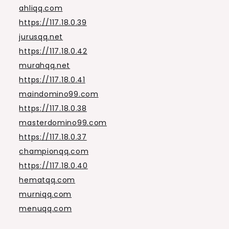
ahliqq.com
https://117.18.0.39
jurusqq.net
https://117.18.0.42
murahqq.net
https://117.18.0.41
maindomino99.com
https://117.18.0.38
masterdomino99.com
https://117.18.0.37
championqq.com
https://117.18.0.40
hematqq.com
murniqq.com
menuqq.com