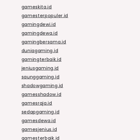
gameskita.id
gamesterpopuler.id
gamingdewi.id
gamingdewa.id
gamingbersama.id
duniagaming.id
gamingterbaik.id
jeniusgaming.id
saunggaming.id
shadowgaming.id
gamesshadow.id
gamesraja.id
sedapgaming.id
gamesdewa.id
gamesjenius.id
gamesterbaik.id