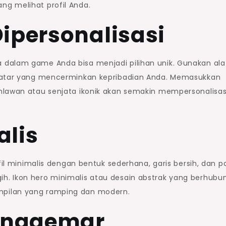
g melihat profil Anda.
ipersonalisasi
 dalam game Anda bisa menjadi pilihan unik. Gunakan ala
avatar yang mencerminkan kepribadian Anda. Memasukkan
hlawan atau senjata ikonik akan semakin mempersonalisas
alis
fil minimalis dengan bentuk sederhana, garis bersih, dan p
h. Ikon hero minimalis atau desain abstrak yang berhubu
pilan yang ramping dan modern.
Penggemar