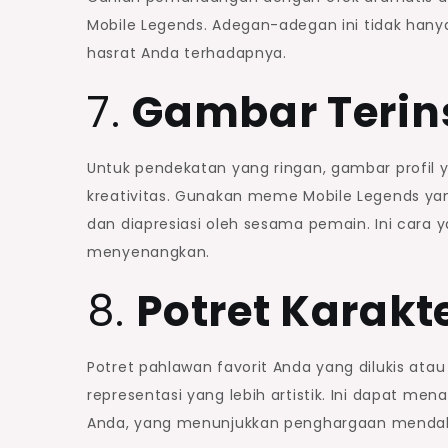
Mobile Legends. Adegan-adegan ini tidak hany
hasrat Anda terhadapnya.
7.
Gambar Terin
Untuk pendekatan yang ringan, gambar profil
kreativitas. Gunakan meme Mobile Legends ya
dan diapresiasi oleh sesama pemain. Ini cara
menyenangkan.
8.
Potret Karakt
Potret pahlawan favorit Anda yang dilukis ata
representasi yang lebih artistik. Ini dapat 
Anda, yang menunjukkan penghargaan mendal