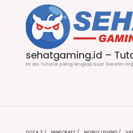
Skip
to
content
sehatgaming.id – Tut
Ini dia Tutorial paling lengkap buat Genshin 
DOTA 2
MINECRAFT
MOBILE LEGEND
VA