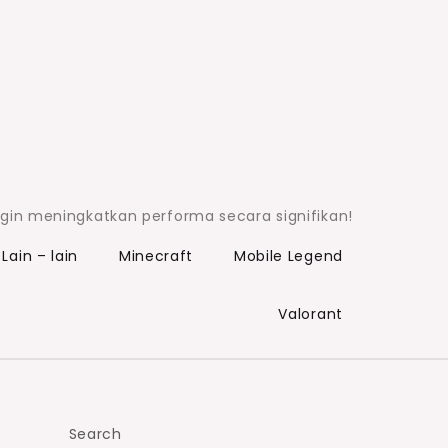
ngin meningkatkan performa secara signifikan!
Lain – lain
Minecraft
Mobile Legend
Valorant
Search