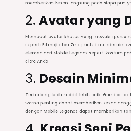
memberikan kesan langsung pada siapa pun yan
2.
Avatar yang D
Membuat avatar khusus yang mewakili persona
seperti Bitmoji atau Zmoji untuk mendesain 
elemen dari Mobile Legends seperti kostum pa
citra Anda.
3.
Desain Minim
Terkadang, lebih sedikit lebih baik. Gambar pro
warna penting dapat memberikan kesan canggi
dengan Mobile Legends dapat memberikan tam
4.
Kreasi Seni 