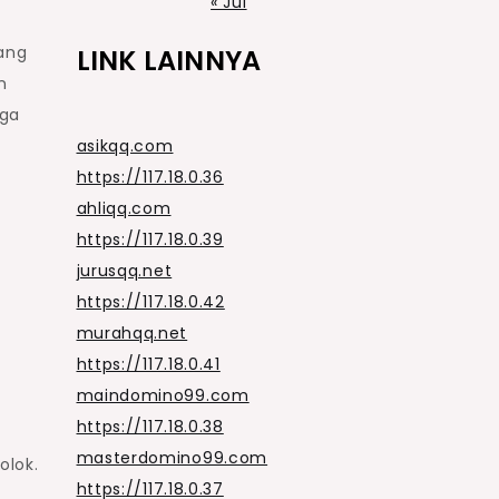
« Jul
ang
LINK LAINNYA
n
gga
asikqq.com
https://117.18.0.36
ahliqq.com
https://117.18.0.39
jurusqq.net
https://117.18.0.42
murahqq.net
https://117.18.0.41
maindomino99.com
https://117.18.0.38
masterdomino99.com
olok.
https://117.18.0.37