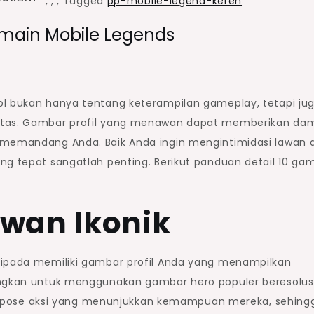
,
,
,
Tagged
pp-mobile-legend-keren
emain Mobile Legends
ol bukan hanya tentang keterampilan gameplay, tetapi ju
nitas. Gambar profil yang menawan dapat memberikan da
n memandang Anda. Baik Anda ingin mengintimidasi lawan 
ng tepat sangatlah penting. Berikut panduan detail 10 ga
wan Ikonik
ripada memiliki gambar profil Anda yang menampilkan
bangkan untuk menggunakan gambar hero populer beresolus
hlah pose aksi yang menunjukkan kemampuan mereka, sehing