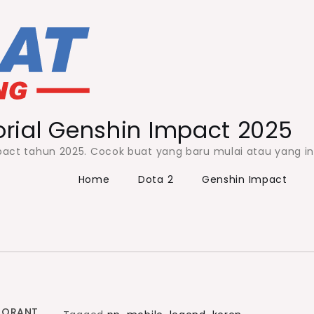
orial Genshin Impact 2025
Impact tahun 2025. Cocok buat yang baru mulai atau yang i
Home
Dota 2
Genshin Impact
LORANT