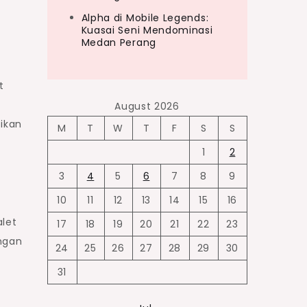
Alpha di Mobile Legends:
Kuasai Seni Mendominasi
Medan Perang
t
August 2026
ikan
M
T
W
T
F
S
S
1
2
3
4
5
6
7
8
9
10
11
12
13
14
15
16
alet
17
18
19
20
21
22
23
ngan
24
25
26
27
28
29
30
31