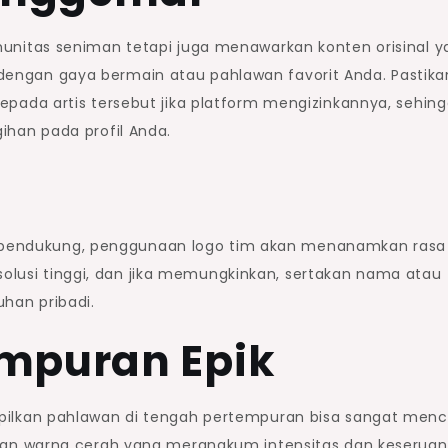
nitas seniman tetapi juga menawarkan konten orisinal y
i dengan gaya bermain atau pahlawan favorit Anda. Pastika
ada artis tersebut jika platform mengizinkannya, sehin
han pada profil Anda.
au pendukung, penggunaan logo tim akan menanamkan rasa
esolusi tinggi, dan jika memungkinkan, sertakan nama atau
han pribadi.
mpuran Epik
lkan pahlawan di tengah pertempuran bisa sangat menc
an warna cerah yang merangkum intensitas dan keseruan