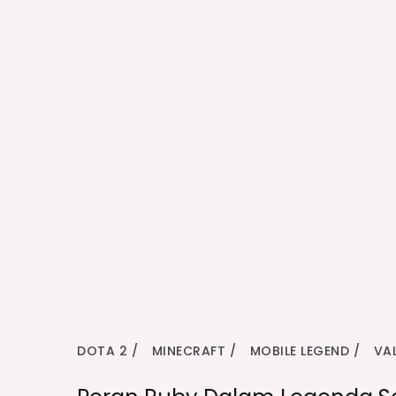
DOTA 2
MINECRAFT
MOBILE LEGEND
VA