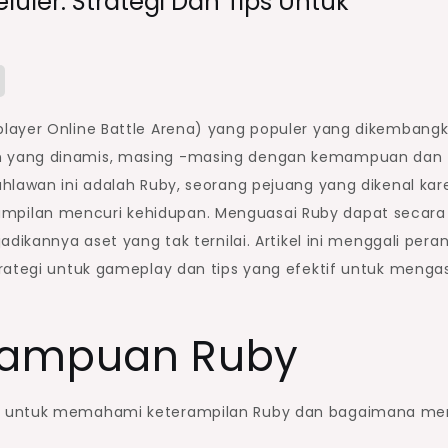
uler: Strategi Dan Tips Untuk
player Online Battle Arena) yang populer yang dikembang
n yang dinamis, masing -masing dengan kemampuan dan
hlawan ini adalah Ruby, seorang pejuang yang dikenal kar
pilan mencuri kehidupan. Menguasai Ruby dapat secara
dikannya aset yang tak ternilai. Artikel ini menggali pera
trategi untuk gameplay dan tips yang efektif untuk menga
ampuan Ruby
ng untuk memahami keterampilan Ruby dan bagaimana me