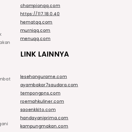
championqq.com
https://117.18.0.40
hematqq.com
murniqq.com
k
menuqq.com
sakan
LINK LAINNYA
lesehangurame.com
ambat
ayambakar7saudara.com
tempongpns.com
roemahkuliner.com
saoenkkito.com
handayaniprima.com
gani
kampungmakan.com