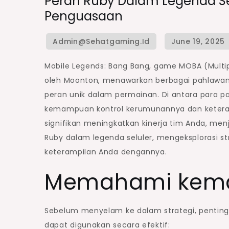
Peran Ruby Dalam Legenda Sel
Penguasaan
Mobile Legends: Bang Bang, game MOBA (Multi
oleh Moonton, menawarkan berbagai pahlawa
peran unik dalam permainan. Di antara para pa
kemampuan kontrol kerumunannya dan keteram
signifikan meningkatkan kinerja tim Anda, menja
Ruby dalam legenda seluler, mengeksplorasi s
keterampilan Anda dengannya.
Memahami kem
Sebelum menyelam ke dalam strategi, penti
dapat digunakan secara efektif: