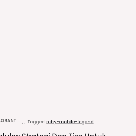
LORANT
,
,
,
Tagged
ruby-mobile-legend