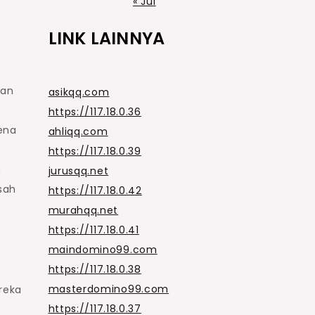
« Jul
LINK LAINNYA
kan
asikqq.com
https://117.18.0.36
ena
ahliqq.com
https://117.18.0.39
n
jurusqq.net
sah
https://117.18.0.42
murahqq.net
https://117.18.0.41
maindomino99.com
https://117.18.0.38
masterdomino99.com
reka
https://117.18.0.37