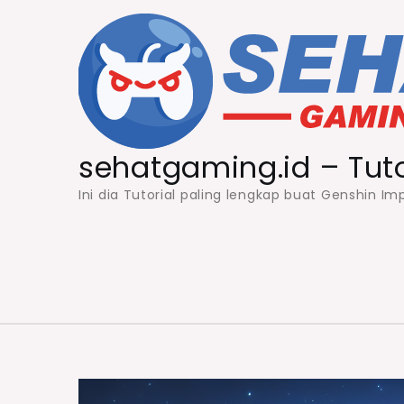
Skip
to
content
sehatgaming.id – Tut
Ini dia Tutorial paling lengkap buat Genshin 