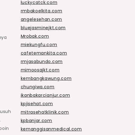
luckycatck.com
rmbakoelkita.com
angelesehan.com
bluejasminejkt.com
Mrobak.com
nya
miekungfu.com
cafetemankita.com
rmjasabundo.com
mimoosajkt.com
kembangkawung.com
chungiwa.com
ikanbakarcianjur.com
kpjisehat.com
usuh
mitrasehatklinik.com
.
kpbanjar.com
poin
kemanggisanmedical.com