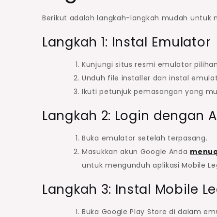
Berikut adalah langkah-langkah mudah untuk 
Langkah 1: Instal Emulator
Kunjungi situs resmi emulator piliha
Unduh file installer dan instal emula
Ikuti petunjuk pemasangan yang mun
Langkah 2: Login dengan 
Buka emulator setelah terpasang.
Masukkan akun Google Anda
menu
untuk mengunduh aplikasi Mobile Le
Langkah 3: Instal Mobile L
Buka Google Play Store di dalam emu