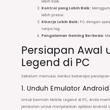
lebih baik.
Kontrol yang Lebih Baik:
Mengguna
lebih presisi.
Kinerja Lebih Baik:
PC dengan spesi
tanpa lag.
Pengalaman Gaming Berbeda:
Me
Persiapan Awal 
Legend di PC
Sebelum memulai, berikut beberapa persiapan 
1. Unduh Emulator Android
Untuk bermain Mobile Legend di PC, Anda meme
jembatan untuk menjalankan aplikasi Android di