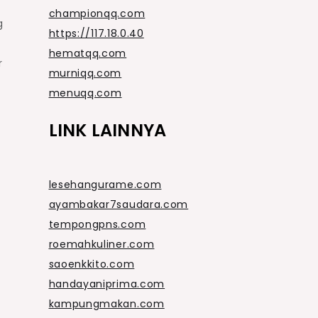
championqq.com
g
https://117.18.0.40
hematqq.com
r
murniqq.com
menuqq.com
LINK LAINNYA
e
lesehangurame.com
ayambakar7saudara.com
tempongpns.com
roemahkuliner.com
saoenkkito.com
handayaniprima.com
kampungmakan.com