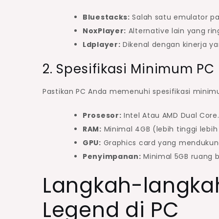
Bluestacks:
Salah satu emulator pa
NoxPlayer:
Alternative lain yang rin
Ldplayer:
Dikenal dengan kinerja y
2. Spesifikasi Minimum PC
Pastikan PC Anda memenuhi spesifikasi minim
Prosesor:
Intel Atau AMD Dual Core
RAM:
Minimal 4GB (lebih tinggi lebih 
GPU:
Graphics card yang mendukung 
Penyimpanan:
Minimal 5GB ruang b
Langkah-langka
Legend di PC