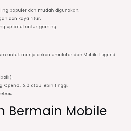
ling populer dan mudah digunakan.
gan dan kaya fitur.
ang optimal untuk gaming.
um untuk menjalankan emulator dan Mobile Legend:
.
baik).
OpenGL 2.0 atau lebih tinggi.
ebas.
h Bermain Mobile