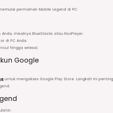
memulai permainan Mobile Legend di PC:
n Anda, misalnya BlueStacks atau NoxPlayer.
tor di PC Anda.
cul hingga selesai.
Akun Google
qq
untuk mengakses Google Play Store. Langkah ini pentin
gend.
egend
lator.