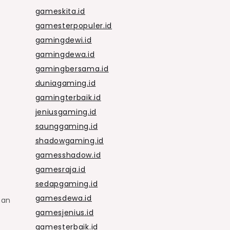
gameskita.id
gamesterpopuler.id
gamingdewi.id
gamingdewa.id
gamingbersama.id
duniagaming.id
gamingterbaik.id
jeniusgaming.id
saunggaming.id
shadowgaming.id
gamesshadow.id
gamesraja.id
sedapgaming.id
gamesdewa.id
man
gamesjenius.id
gamesterbaik.id