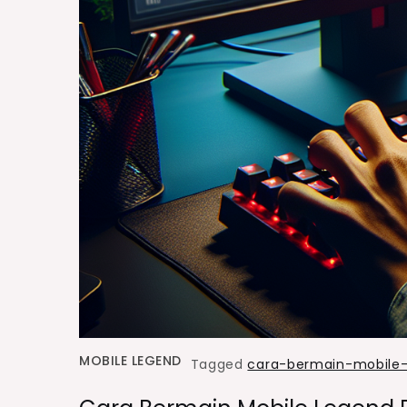
MOBILE LEGEND
Tagged
cara-bermain-mobile-