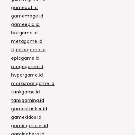
gamebot.id
gamemage.id
gameepic.id
botgame.id
metagame.id
fightergame.id
epicgame.id
magegame.id
hypergame.id
marksmangame.id
tankgame.id
tankgaming.id
gamestanker.id
gamekidos.id
gamingmesin.id
gaminghero.id