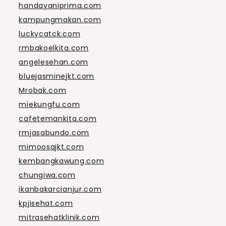
handayaniprima.com
kampungmakan.com
luckycatck.com
rmbakoelkita.com
angelesehan.com
bluejasminejkt.com
Mrobak.com
miekungfu.com
cafetemankita.com
rmjasabundo.com
mimoosajkt.com
kembangkawung.com
chungiwa.com
ikanbakarcianjur.com
kpjisehat.com
mitrasehatklinik.com