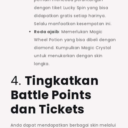
dengan tiket Lucky Spin yang bisa
didapatkan gratis setiap harinya.
Selalu manfaatkan kesempatan ini.
Roda ajaib
: Memerlukan Magic
Wheel Potion yang bisa dibeli dengan
diamond. Kumpulkan Magic Crystal
untuk menukarkan dengan skin
langka.
4.
Tingkatkan
Battle Points
dan Tickets
Anda dapat mendapatkan berbagai skin melalui