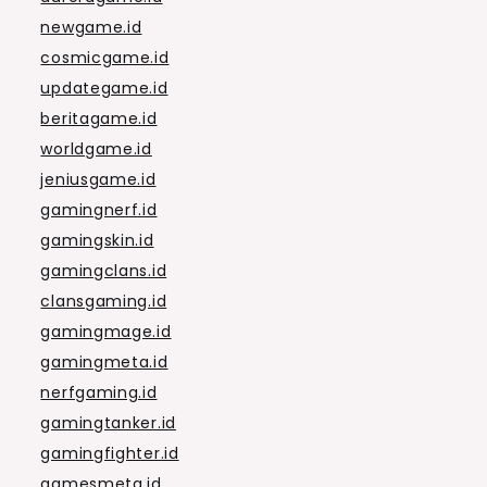
newgame.id
cosmicgame.id
updategame.id
beritagame.id
worldgame.id
jeniusgame.id
gamingnerf.id
gamingskin.id
gamingclans.id
clansgaming.id
gamingmage.id
gamingmeta.id
nerfgaming.id
gamingtanker.id
gamingfighter.id
gamesmeta.id