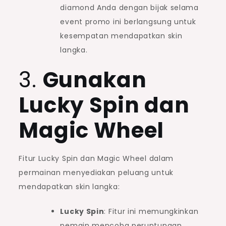
diamond Anda dengan bijak selama
event promo ini berlangsung untuk
kesempatan mendapatkan skin
langka.
3.
Gunakan
Lucky Spin dan
Magic Wheel
Fitur Lucky Spin dan Magic Wheel dalam
permainan menyediakan peluang untuk
mendapatkan skin langka:
Lucky Spin
: Fitur ini memungkinkan
pemain mencoba peruntungan