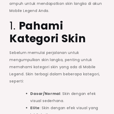
ampuh untuk mendapatkan skin langka di akun
Mobile Legend Anda.
1.
Pahami
Kategori Skin
Sebelum memulai perjalanan untuk
mengumpulkan skin langka, penting untuk
memahami kategori skin yang ada di Mobile
Legend. Skin terbagi dalam beberapa kategori,
seperti:
Dasar/Normal
: Skin dengan efek
visual sederhana.
Elite
: Skin dengan efek visual yang