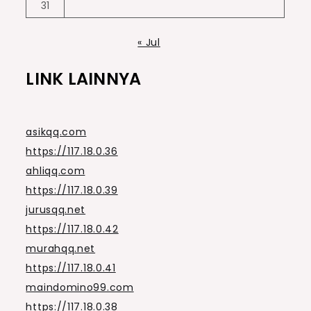
31
« Jul
LINK LAINNYA
asikqq.com
https://117.18.0.36
ahliqq.com
https://117.18.0.39
jurusqq.net
https://117.18.0.42
murahqq.net
https://117.18.0.41
maindomino99.com
https://117.18.0.38