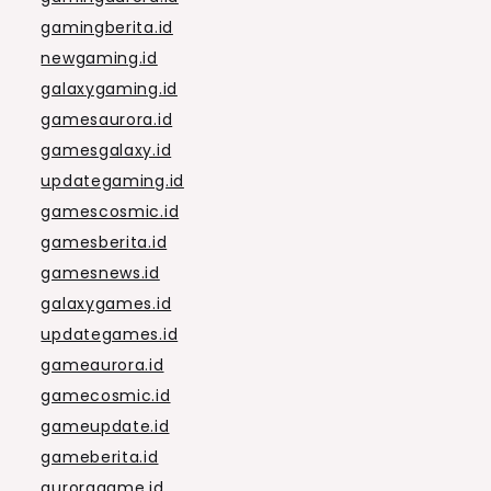
gamingberita.id
newgaming.id
galaxygaming.id
gamesaurora.id
gamesgalaxy.id
updategaming.id
gamescosmic.id
gamesberita.id
gamesnews.id
galaxygames.id
updategames.id
gameaurora.id
gamecosmic.id
gameupdate.id
gameberita.id
auroragame.id