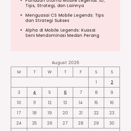
Panduan Utama Mobile Legends: ID,
Tips, Strategi, dan Lainnya
Menguasai CS Mobile Legends: Tips
dan Strategi Sukses
Alpha di Mobile Legends: Kuasai
Seni Mendominasi Medan Perang
August 2026
M
T
W
T
F
S
S
1
2
3
4
5
6
7
8
9
10
11
12
13
14
15
16
17
18
19
20
21
22
23
24
25
26
27
28
29
30