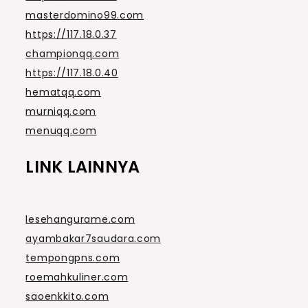
masterdomino99.com
https://117.18.0.37
championqq.com
https://117.18.0.40
hematqq.com
murniqq.com
menuqq.com
LINK LAINNYA
lesehangurame.com
ayambakar7saudara.com
tempongpns.com
roemahkuliner.com
saoenkkito.com