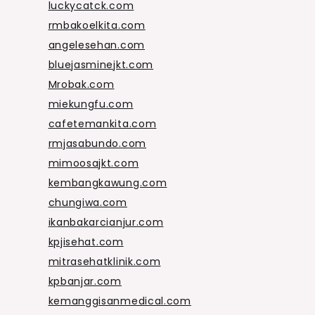
luckycatck.com
rmbakoelkita.com
angelesehan.com
bluejasminejkt.com
Mrobak.com
miekungfu.com
cafetemankita.com
rmjasabundo.com
mimoosajkt.com
kembangkawung.com
chungiwa.com
ikanbakarcianjur.com
kpjisehat.com
mitrasehatklinik.com
kpbanjar.com
kemanggisanmedical.com