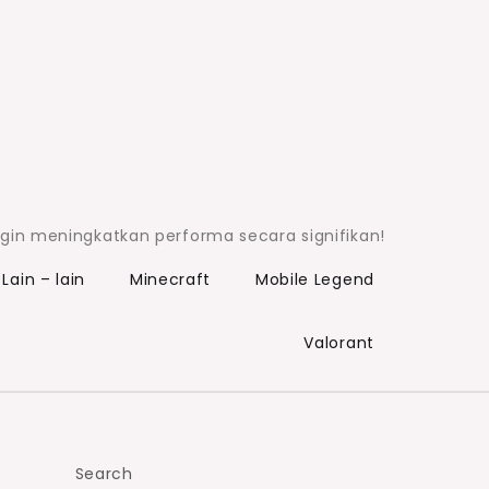
ngin meningkatkan performa secara signifikan!
Lain – lain
Minecraft
Mobile Legend
Valorant
Search