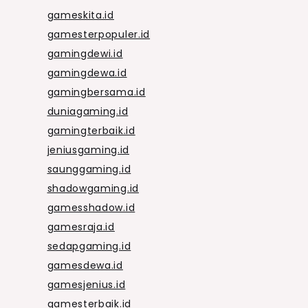
gameskita.id
gamesterpopuler.id
gamingdewi.id
gamingdewa.id
gamingbersama.id
duniagaming.id
gamingterbaik.id
jeniusgaming.id
saunggaming.id
shadowgaming.id
gamesshadow.id
gamesraja.id
sedapgaming.id
gamesdewa.id
gamesjenius.id
gamesterbaik.id