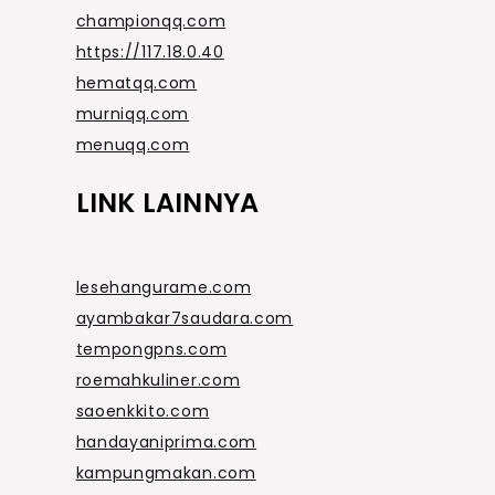
championqq.com
https://117.18.0.40
hematqq.com
murniqq.com
menuqq.com
LINK LAINNYA
lesehangurame.com
ayambakar7saudara.com
tempongpns.com
roemahkuliner.com
saoenkkito.com
handayaniprima.com
kampungmakan.com