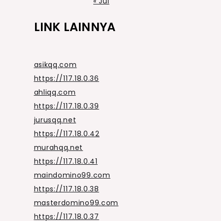
« Jul
LINK LAINNYA
asikqq.com
https://117.18.0.36
ahliqq.com
https://117.18.0.39
jurusqq.net
https://117.18.0.42
murahqq.net
https://117.18.0.41
maindomino99.com
https://117.18.0.38
masterdomino99.com
https://117.18.0.37