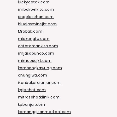
luckycatck.com
rmbakoelkita.com
angelesehan.com
bluejasminejkt.com
Mrobak.com
miekungfu.com
cafetemankita.com
rmjasabundo.com
mimoosajkt.com
kembangkawung.com
chungiwa.com
ikanbakarcianjur.com
kpjisehat.com
mitrasehatklinik.com
kpbanjar.com
kemanggisanmedical.com