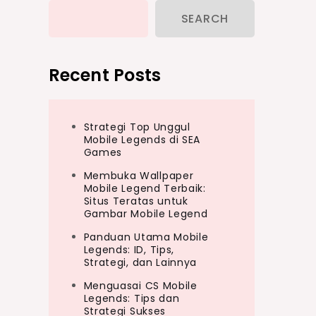
SEARCH
Recent Posts
Strategi Top Unggul
Mobile Legends di SEA
Games
Membuka Wallpaper
Mobile Legend Terbaik:
Situs Teratas untuk
Gambar Mobile Legend
Panduan Utama Mobile
Legends: ID, Tips,
Strategi, dan Lainnya
Menguasai CS Mobile
Legends: Tips dan
Strategi Sukses