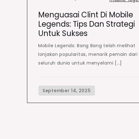
Menguasai Clint Di Mobile
Legends: Tips Dan Strategi
Untuk Sukses
Mobile Legends: Bang Bang telah melihat
lonjakan popularitas, menarik pemain dari
seluruh dunia untuk menyelami […]