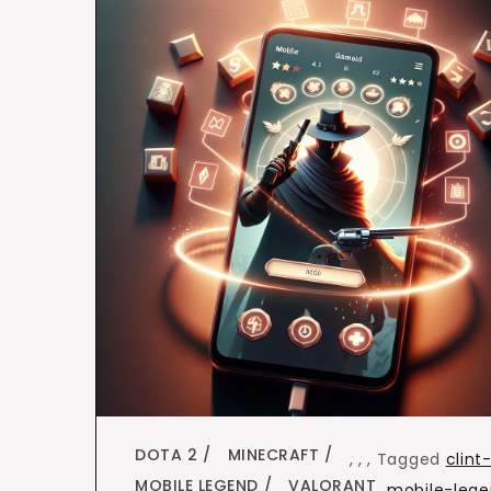
DOTA 2
MINECRAFT
,
,
,
Tagged
clint
MOBILE LEGEND
VALORANT
mobile-leg