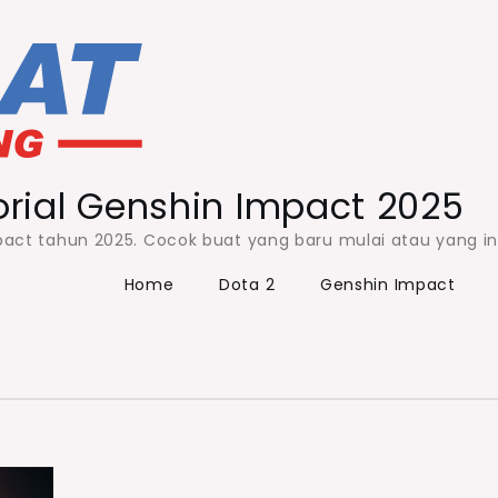
orial Genshin Impact 2025
Impact tahun 2025. Cocok buat yang baru mulai atau yang i
Home
Dota 2
Genshin Impact