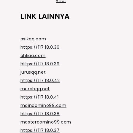
« Jul
LINK LAINNYA
asikqq.com
https://117.18.0.36
ahliqq.com
https://117.18.0.39
jurusqq.net
https://117.18.0.42
murahqq.net
https://117.18.0.41
maindomino99.com
https://117.18.0.38
masterdomino99.com
https://117.18.0.37