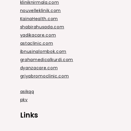
kliniknirmala.com
nouvelleklinik.com
KainaHealth.com
shabirahusada.com
yadikacare.com
astaclinic.com
ibnusinalombok.com
grahamedicalkurdi.com
dyanzacare.com
griyabromoclinic.com
asikqq
pkv
Links