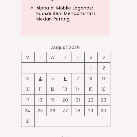
Alpha di Mobile Legends:
Kuasai Seni Mendominasi
Medan Perang
August 2026
M
T
W
T
F
S
S
1
2
3
4
5
6
7
8
9
10
11
12
13
14
15
16
17
18
19
20
21
22
23
24
25
26
27
28
29
30
31