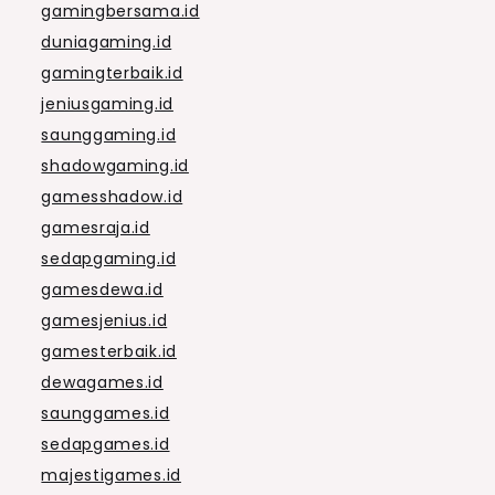
gamingbersama.id
duniagaming.id
gamingterbaik.id
jeniusgaming.id
saunggaming.id
shadowgaming.id
gamesshadow.id
gamesraja.id
sedapgaming.id
gamesdewa.id
gamesjenius.id
gamesterbaik.id
dewagames.id
saunggames.id
sedapgames.id
majestigames.id