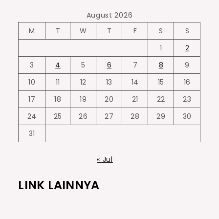
August 2026
M
T
W
T
F
S
S
1
2
3
4
5
6
7
8
9
10
11
12
13
14
15
16
17
18
19
20
21
22
23
24
25
26
27
28
29
30
31
« Jul
LINK LAINNYA