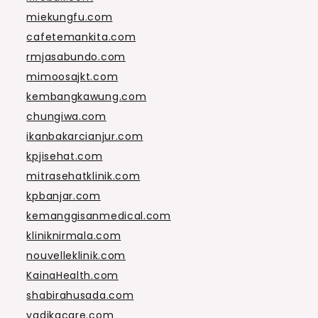
miekungfu.com
cafetemankita.com
rmjasabundo.com
mimoosajkt.com
kembangkawung.com
chungiwa.com
ikanbakarcianjur.com
kpjisehat.com
mitrasehatklinik.com
kpbanjar.com
kemanggisanmedical.com
kliniknirmala.com
nouvelleklinik.com
KainaHealth.com
shabirahusada.com
yadikacare.com