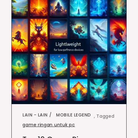
LAIN - LAIN
MOBILE LEGEND
,
Tagged
game ringan untuk pc