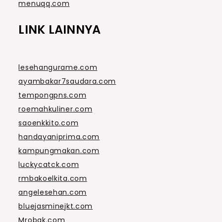
menuqq.com
LINK LAINNYA
lesehangurame.com
ayambakar7saudara.com
tempongpns.com
roemahkuliner.com
saoenkkito.com
handayaniprima.com
kampungmakan.com
luckycatck.com
rmbakoelkita.com
angelesehan.com
bluejasminejkt.com
Mrobak.com