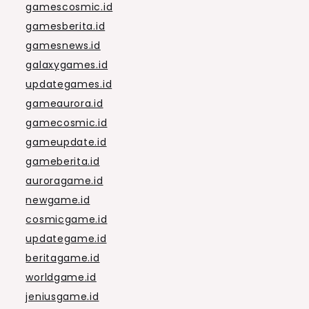
gamescosmic.id
gamesberita.id
gamesnews.id
galaxygames.id
updategames.id
gameaurora.id
gamecosmic.id
gameupdate.id
gameberita.id
auroragame.id
newgame.id
cosmicgame.id
updategame.id
beritagame.id
worldgame.id
jeniusgame.id