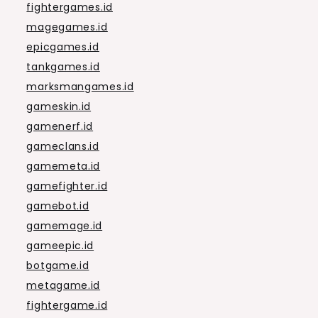
fightergames.id
magegames.id
epicgames.id
tankgames.id
marksmangames.id
gameskin.id
gamenerf.id
gameclans.id
gamemeta.id
gamefighter.id
gamebot.id
gamemage.id
gameepic.id
botgame.id
metagame.id
fightergame.id