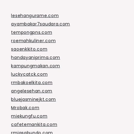
lesehangurame.com
ayambakar7saudara.com
tempongpns.com
roemahkuliner.com
saoenkkito.com
handayaniprima.com
kampungmakan.com
luckycatck.com
rmbakoelkita.com
angelesehan.com
bluejasminejkt.com
Mrobak.com
miekungfu.com
cafetemankita.com
rmjasabundo.com