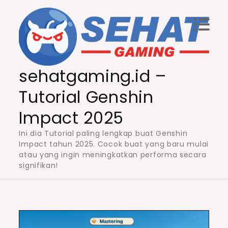
Skip
to
content
sehatgaming.id –
Tutorial Genshin
Impact 2025
Ini dia Tutorial paling lengkap buat Genshin
Impact tahun 2025. Cocok buat yang baru mulai
atau yang ingin meningkatkan performa secara
signifikan!