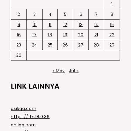
1
2
3
4
5
6
7
8
9
10
11
12
13
14
15
16
17
18
19
20
21
22
23
24
25
26
27
28
29
30
« May
Jul »
LINK LAINNYA
asikqq.com
https://117.18.0.36
ahliqq.com