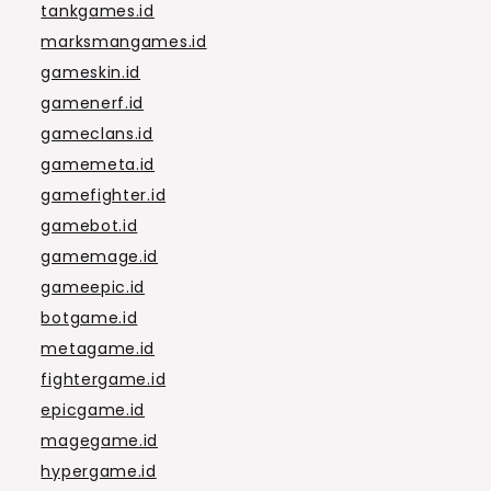
tankgames.id
marksmangames.id
gameskin.id
gamenerf.id
gameclans.id
gamemeta.id
gamefighter.id
gamebot.id
gamemage.id
gameepic.id
botgame.id
metagame.id
fightergame.id
epicgame.id
magegame.id
hypergame.id