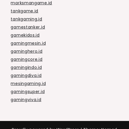
marksmangame.id
tankgame.id
tankgaming.id
gamestanker.id
gamekidos.id
gamingmesin.id
gaminghero.id
gamingcore.id
gamingindo.id
gamingdiva.id
mesingaming.id
gamingsuper.id
gamingviva.id