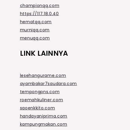
championqq.com
https://117.18.0.40
hematqq.com
murniqq.com
menuqq.com
LINK LAINNYA
lesehangurame.com
ayambakar7saudara.com
tempongpns.com
roemahkuliner.com
saoenkkito.com
handayaniprima.com
kampungmakan.com