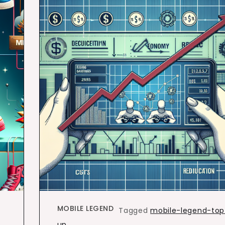
MOBILE LEGEND
Tagged
mobile-legend-top
up