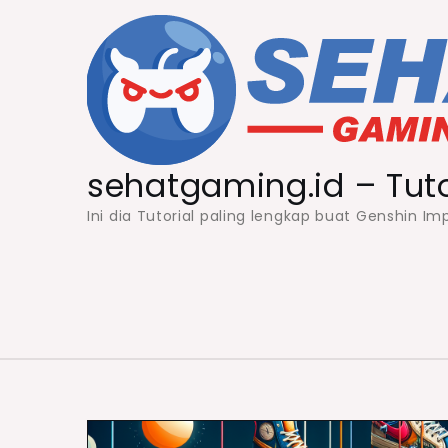
Skip
to
content
sehatgaming.id – Tut
Ini dia Tutorial paling lengkap buat Genshin 