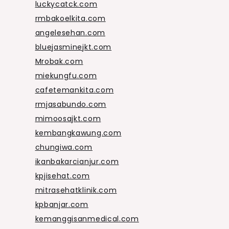
luckycatck.com
rmbakoelkita.com
angelesehan.com
bluejasminejkt.com
Mrobak.com
miekungfu.com
cafetemankita.com
rmjasabundo.com
mimoosajkt.com
kembangkawung.com
chungiwa.com
ikanbakarcianjur.com
kpjisehat.com
mitrasehatklinik.com
kpbanjar.com
kemanggisanmedical.com