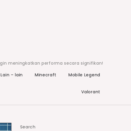
ngin meningkatkan performa secara signifikan!
Lain – lain
Minecraft
Mobile Legend
Valorant
Search