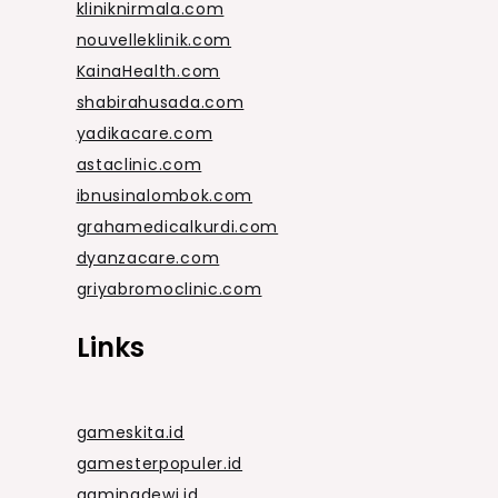
kliniknirmala.com
nouvelleklinik.com
KainaHealth.com
shabirahusada.com
yadikacare.com
astaclinic.com
ibnusinalombok.com
grahamedicalkurdi.com
dyanzacare.com
griyabromoclinic.com
Links
gameskita.id
gamesterpopuler.id
gamingdewi.id