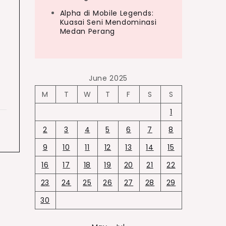
Alpha di Mobile Legends:
Kuasai Seni Mendominasi
Medan Perang
June 2025
M
T
W
T
F
S
S
1
2
3
4
5
6
7
8
9
10
11
12
13
14
15
16
17
18
19
20
21
22
23
24
25
26
27
28
29
30