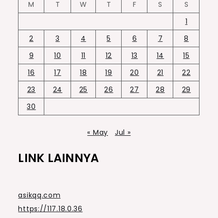
M
T
W
T
F
S
S
1
2
3
4
5
6
7
8
9
10
11
12
13
14
15
16
17
18
19
20
21
22
23
24
25
26
27
28
29
30
« May
Jul »
LINK LAINNYA
asikqq.com
https://117.18.0.36