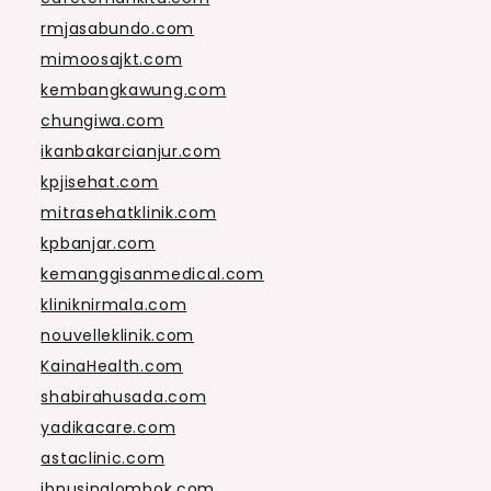
rmjasabundo.com
mimoosajkt.com
kembangkawung.com
chungiwa.com
ikanbakarcianjur.com
kpjisehat.com
mitrasehatklinik.com
kpbanjar.com
kemanggisanmedical.com
kliniknirmala.com
nouvelleklinik.com
KainaHealth.com
shabirahusada.com
yadikacare.com
astaclinic.com
ibnusinalombok.com