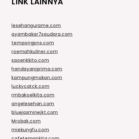
LINK LAINNYA
lesehangurame.com
ayambakar7saudara.com
tempongpns.com
roemahkuliner.com
saoenkkito.com
handayaniprima.com
kampungmakan.com
luckycatck.com
rmbakoelkita.com
angelesehan.com
bluejasminejkt.com
Mrobak.com
miekungfu.com
cafetemankita.com