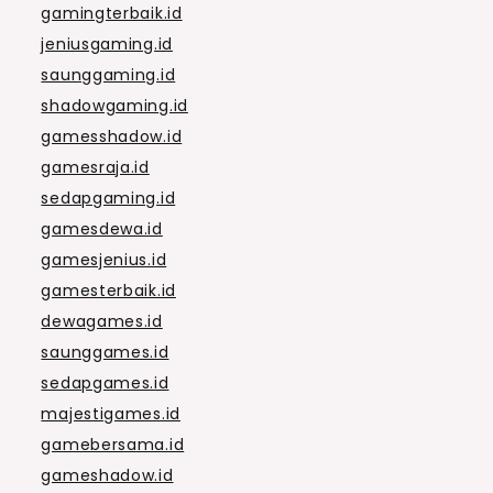
gamingterbaik.id
jeniusgaming.id
saunggaming.id
shadowgaming.id
gamesshadow.id
gamesraja.id
sedapgaming.id
gamesdewa.id
gamesjenius.id
gamesterbaik.id
dewagames.id
saunggames.id
sedapgames.id
majestigames.id
gamebersama.id
gameshadow.id