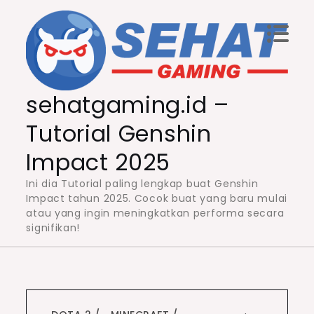
Skip
to
content
sehatgaming.id –
Tutorial Genshin
Impact 2025
Ini dia Tutorial paling lengkap buat Genshin
Impact tahun 2025. Cocok buat yang baru mulai
atau yang ingin meningkatkan performa secara
signifikan!