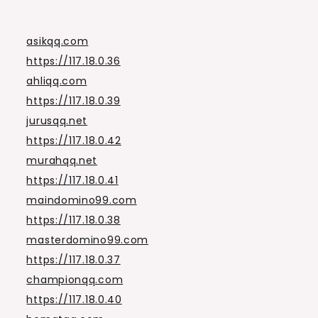
asikqq.com
https://117.18.0.36
ahliqq.com
https://117.18.0.39
jurusqq.net
https://117.18.0.42
murahqq.net
https://117.18.0.41
maindomino99.com
https://117.18.0.38
masterdomino99.com
https://117.18.0.37
championqq.com
https://117.18.0.40