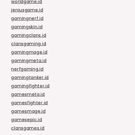
worldgame.id
jeniusgame.id
gamingnerf.id
gamingskin.id
gamingclans.id
clansgaming.id
gamingmage.id
gamingmeta.id
nerfgaming.id
gamingtanker.id
gamingfighter.id
gamesmeta.id
gamesfighter.id
gamesmage.id
gamesepic.id
clansgames.id