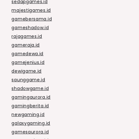
sedapgames.id
majestigames.id
gamebersama.id
gameshadow.id
rajagames.id
gameraja.id
gamedewa.id
gamejenius.id
dewigame.id
saunggame.id
shadowgame.id
gamingaurora.id
gamingberita.id
newgaming.id
galaxygaming.id
gamesaurora.id