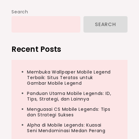
Search
SEARCH
Recent Posts
Membuka Wallpaper Mobile Legend
Terbaik: Situs Teratas untuk
Gambar Mobile Legend
Panduan Utama Mobile Legends: ID,
Tips, Strategi, dan Lainnya
Menguasai CS Mobile Legends: Tips
dan Strategi Sukses
Alpha di Mobile Legends: Kuasai
Seni Mendominasi Medan Perang