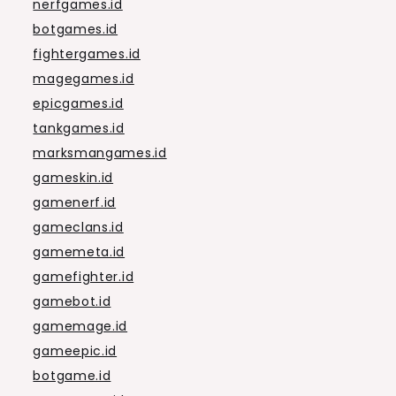
nerfgames.id
botgames.id
fightergames.id
magegames.id
epicgames.id
tankgames.id
marksmangames.id
gameskin.id
gamenerf.id
gameclans.id
gamemeta.id
gamefighter.id
gamebot.id
gamemage.id
gameepic.id
botgame.id