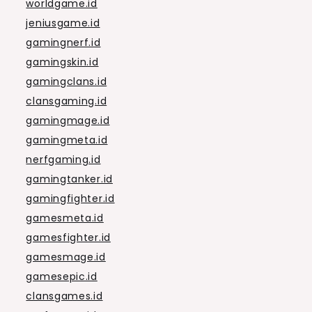
worldgame.id
jeniusgame.id
gamingnerf.id
gamingskin.id
gamingclans.id
clansgaming.id
gamingmage.id
gamingmeta.id
nerfgaming.id
gamingtanker.id
gamingfighter.id
gamesmeta.id
gamesfighter.id
gamesmage.id
gamesepic.id
clansgames.id