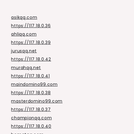
asikqq.com
https://117.18.0.36
ahliqq.com
https://117.18.0.39
jurusqq.net
https://117.18.0.42
murahqq.net
https://117.18.0.41
maindomino99.com
https://117.18.0.38
masterdomino99.com
https://117.18.0.37
championqq.com
https://117.18.0.40