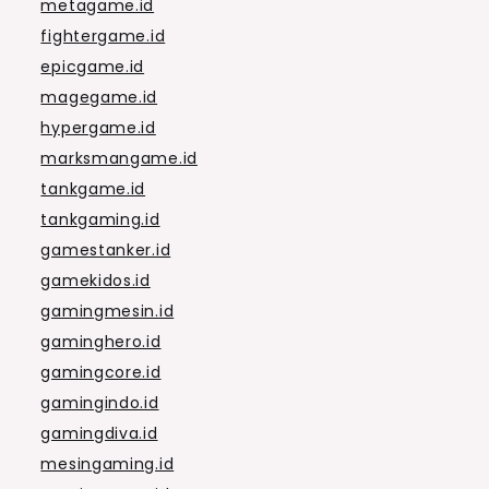
metagame.id
fightergame.id
epicgame.id
magegame.id
hypergame.id
marksmangame.id
tankgame.id
tankgaming.id
gamestanker.id
gamekidos.id
gamingmesin.id
gaminghero.id
gamingcore.id
gamingindo.id
gamingdiva.id
mesingaming.id