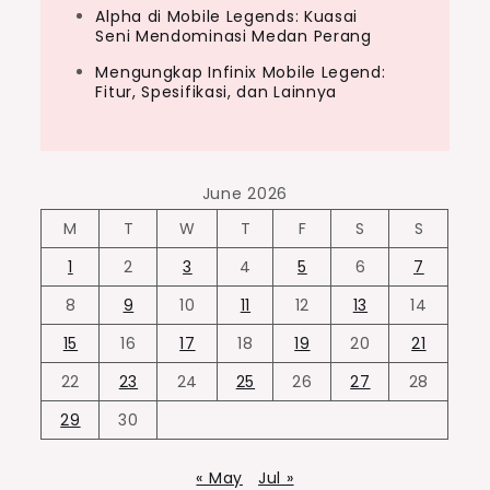
Alpha di Mobile Legends: Kuasai
Seni Mendominasi Medan Perang
Mengungkap Infinix Mobile Legend:
Fitur, Spesifikasi, dan Lainnya
June 2026
M
T
W
T
F
S
S
1
2
3
4
5
6
7
8
9
10
11
12
13
14
15
16
17
18
19
20
21
22
23
24
25
26
27
28
29
30
« May
Jul »