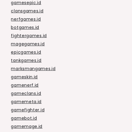
gamesepic.id
clansgames.id
nerfgames.id
botgames.id
fightergames.id
magegames.id
epicgames.id
tankgames.id
marksmangames.id
gameskin.id
gamenerf.id
gameclans.id
gamemeta.id
gamefighter.id
gamebot.id
gamemage.id