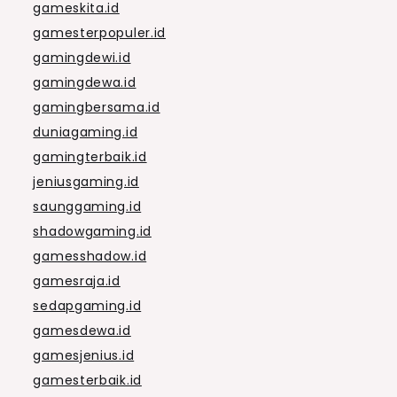
gameskita.id
gamesterpopuler.id
gamingdewi.id
gamingdewa.id
gamingbersama.id
duniagaming.id
gamingterbaik.id
jeniusgaming.id
saunggaming.id
shadowgaming.id
gamesshadow.id
gamesraja.id
sedapgaming.id
gamesdewa.id
gamesjenius.id
gamesterbaik.id